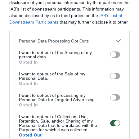
disclosure of your personal information by third parties on the
IAB’s list of downstream participants. This information may
00:00:30
Vaizdai iš tragiškos avarijos Vilniaus r.: dviejų moterų ir
also be disclosed by us to third parties on the
IAB’s List of
vaiko gyvybių išgelbėti nepavyko
Downstream Participants
that may further disclose it to other
third parties.
Žinios
|
Lietuvos diena
Personal Data Processing Opt Outs
00:00:57
Savaitės vidurys nusimato karštas: temperatūra kils iki
I want to opt-out of the Sharing of my
personal data.
32 laipsnių šilumos
Opted In
Žinios
|
Orai
I want to opt-out of the Sale of my
Personal Data.
Opted In
00:00:59
Nufilmavo, kaip patvino Vilniaus Vakarinis aplinkkelis:
I want to opt-out of processing my
vaizdas pribloškia
Personal Data for Targeted Advertising.
Opted In
Žinios
|
Lietuvos diena
I want to opt-out of Collection, Use,
Retention, Sale, and/or Sharing of my
Personal Data that Is Unrelated with the
00:00:55
Purposes for which it was collected.
Avarija Vilniuje: į stotelę įsirėžęs automobilis sužalojo
Opted Out
dvi moteris