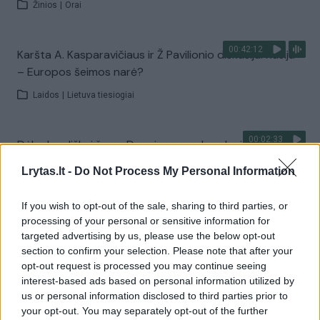
Žinios
|
Orai
00:42:12
Karšta A. Kasparavičiaus ir Ž Pavilionio diskusija: Rusija
– Europos šeimos narė?
Laidos
|
Lietuva tiesiogiai
00:02:33
Dėl rekordiškai žemo Dunojaus vandens lygio –
griežtos priemonės Vengrijoje: turistai įtūžę
Lrytas.lt -
Do Not Process My Personal Information
Žinios
|
Pasaulis
If you wish to opt-out of the sale, sharing to third parties, or
processing of your personal or sensitive information for
Visi įrašai
targeted advertising by us, please use the below opt-out
section to confirm your selection. Please note that after your
opt-out request is processed you may continue seeing
interest-based ads based on personal information utilized by
Žiūrimiausi įrašai
us or personal information disclosed to third parties prior to
your opt-out. You may separately opt-out of the further