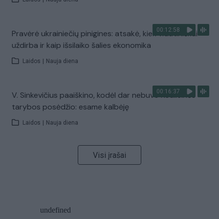
00:12:58
Pravėrė ukrainiečių pinigines: atsakė, kiek vidutiniškai
uždirba ir kaip išsilaiko šalies ekonomika
Laidos
|
Nauja diena
00:16:37
V. Sinkevičius paaiškino, kodėl dar nebuvo Koalicinės
tarybos posėdžio: esame kalbėję
Laidos
|
Nauja diena
Visi įrašai