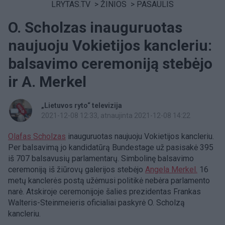
LRYTAS.TV
>
ŽINIOS
>
PASAULIS
O. Scholzas inauguruotas
naujuoju Vokietijos kancleriu:
balsavimo ceremoniją stebėjo
ir A. Merkel
„Lietuvos ryto“ televizija
2021-12-08 12:33
, atnaujinta 2021-12-08 14:22
Olafas Scholzas
inauguruotas naujuoju Vokietijos kancleriu.
Per balsavimą jo kandidatūrą Bundestage už pasisakė 395
iš 707 balsavusių parlamentarų. Simbolinę balsavimo
ceremoniją iš žiūrovų galerijos stebėjo
Angela Merkel.
16
metų kanclerės postą užėmusi politikė nebėra parlamento
narė. Atskiroje ceremonijoje šalies prezidentas Frankas
Walteris-Steinmeieris oficialiai paskyrė O. Scholzą
kancleriu.