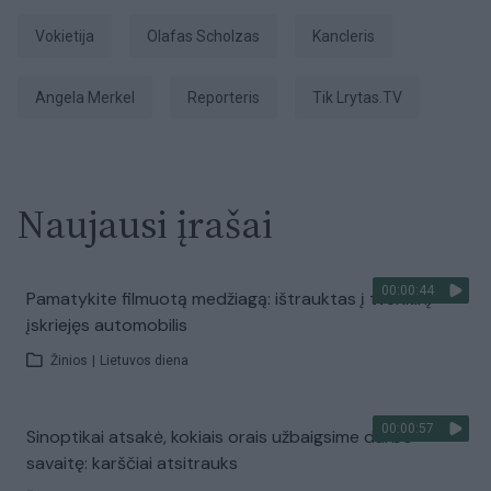
Vokietija
Olafas Scholzas
kancleris
Angela Merkel
Reporteris
tik Lrytas.TV
Naujausi įrašai
00:00:44
Pamatykite filmuotą medžiagą: ištrauktas į tvenkinį
įskriejęs automobilis
Žinios
|
Lietuvos diena
00:00:57
Sinoptikai atsakė, kokiais orais užbaigsime darbo
savaitę: karščiai atsitrauks