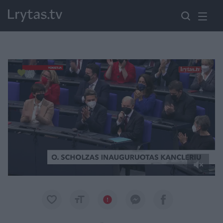
Paremkite Ukrainą