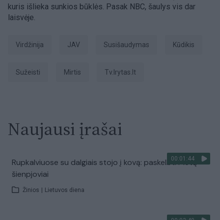
kuris išlieka sunkios būklės. Pasak NBC, šaulys vis dar
laisvėje.
Virdžinija
JAV
susišaudymas
Kūdikis
sužeisti
Mirtis
tv.lrytas.lt
Naujausi įrašai
00:01:44
Rupkalviuose su dalgiais stojo į kovą: paskelbti Metų
šienpjoviai
Žinios
|
Lietuvos diena