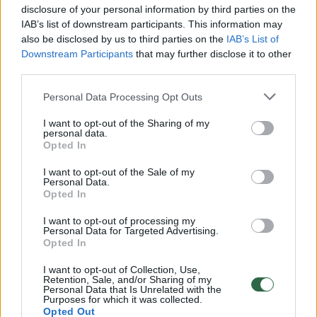
disclosure of your personal information by third parties on the
IAB’s list of downstream participants. This information may
00:00:30
Vaizdai iš tragiškos avarijos Vilniaus r.: dviejų moterų ir
also be disclosed by us to third parties on the
IAB’s List of
vaiko gyvybių išgelbėti nepavyko
Downstream Participants
that may further disclose it to other
third parties.
Žinios
|
Lietuvos diena
Personal Data Processing Opt Outs
I want to opt-out of the Sharing of my
00:00:57
Savaitės vidurys nusimato karštas: temperatūra kils iki
personal data.
32 laipsnių šilumos
Opted In
Žinios
|
Orai
I want to opt-out of the Sale of my
Personal Data.
Opted In
00:15:54
V. Zalužno pasisakymą laiko bandymu įsitvirtinti
I want to opt-out of processing my
Personal Data for Targeted Advertising.
Ukrainos politikoje: jis yra neteisus
Opted In
Laidos
|
Nauja diena
I want to opt-out of Collection, Use,
Retention, Sale, and/or Sharing of my
Personal Data that Is Unrelated with the
Purposes for which it was collected.
00:00:57
Sinoptikai atsakė, kokiais orais užbaigsime darbo
Opted Out