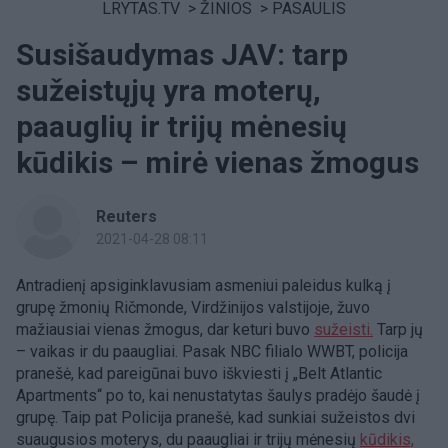
LRYTAS.TV
>
ŽINIOS
>
PASAULIS
Susišaudymas JAV: tarp
sužeistųjų yra moterų,
paauglių ir trijų mėnesių
kūdikis – mirė vienas žmogus
Reuters
2021-04-28 08:11
Antradienį apsiginklavusiam asmeniui paleidus kulką į
grupę žmonių Ričmonde, Virdžinijos valstijoje, žuvo
mažiausiai vienas žmogus, dar keturi buvo
sužeisti.
Tarp jų
– vaikas ir du paaugliai. Pasak NBC filialo WWBT, policija
pranešė, kad pareigūnai buvo iškviesti į „Belt Atlantic
Apartments“ po to, kai nenustatytas šaulys pradėjo šaudė į
grupę. Taip pat Policija pranešė, kad sunkiai sužeistos dvi
suaugusios moterys, du paaugliai ir trijų mėnesių
kūdikis,