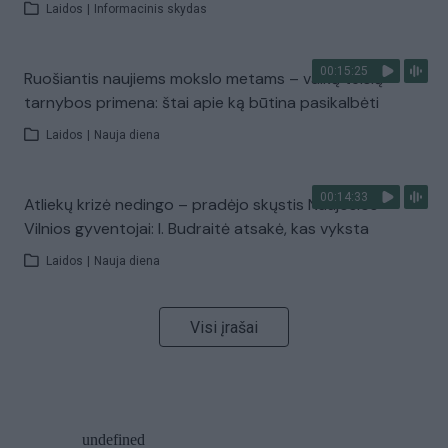
Laidos
|
Informacinis skydas
00:15:25
Ruošiantis naujiems mokslo metams – vaikų teisių
tarnybos primena: štai apie ką būtina pasikalbėti
Laidos
|
Nauja diena
00:14:33
Atliekų krizė nedingo – pradėjo skųstis Naujosios
Vilnios gyventojai: I. Budraitė atsakė, kas vyksta
Laidos
|
Nauja diena
Visi įrašai