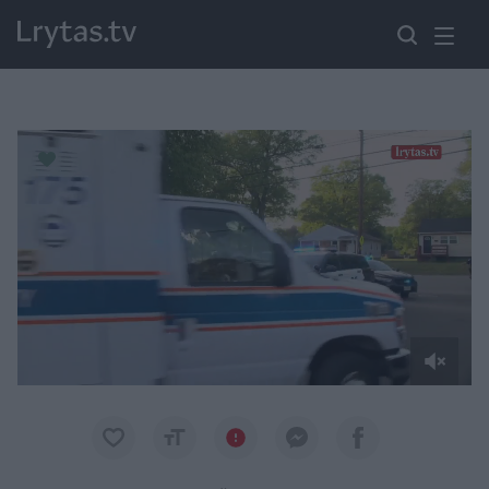
Paremkite Ukrainą