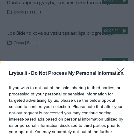
00:02:40
Danija stiprina gynybą: kariams teks tarnauti ilgiau
Žinios
|
Pasaulis
00:02:20
Joe Bideno kova su vėžiu tęsiasi: liga progresuoja
Žinios
|
Pasaulis
00:02:08
A. Tapinas žmoną pakvietė į sceną: pora leidosi į
romantišką šokį
Lrytas.lt -
Do Not Process My Personal Information
Žinios
|
Pramogos
If you wish to opt-out of the sale, sharing to third parties, or
processing of your personal or sensitive information for
Visi įrašai
targeted advertising by us, please use the below opt-out
section to confirm your selection. Please note that after your
opt-out request is processed you may continue seeing
interest-based ads based on personal information utilized by
Žiūrimiausi įrašai
us or personal information disclosed to third parties prior to
your opt-out. You may separately opt-out of the further