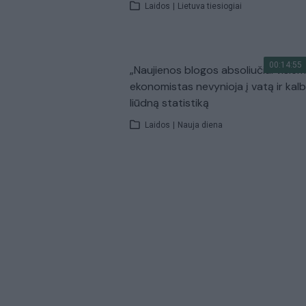
Laidos
|
Lietuva tiesiogiai
00:14:55
„Naujienos blogos absoliučiai visiem
ekonomistas nevynioja į vatą ir kal
liūdną statistiką
Laidos
|
Nauja diena