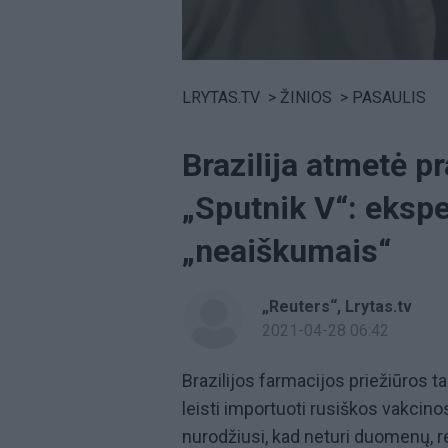
Volume
0%
LRYTAS.TV
>
ŽINIOS
>
PASAULIS
Brazilija atmetė 
„Sputnik V“: ekspe
„neaiškumais“
„Reuters“
,
Lrytas.tv
2021-04-28 06:42
Brazilijos farmacijos priežiūros t
leisti importuoti rusiškos vakci
nurodžiusi, kad neturi duomenų, re