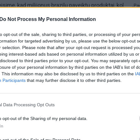
ime, kad milijonus brazilų paveiktų produktai, kol
„Pa
jau
kybės, saugumo ir veiksmingumo“, – sakė
Do Not Process My Personal Information
Pru
ovas Antonio Barra Torresas. „Anvisa“ nurodė, kad
 „neaiškumais“ dėl vakcinos, kurios dar
to opt-out of the sale, sharing to third parties, or processing of your per
entūra (EVA), nei Jungtinių Valstijų maisto ir vaistų
formation for targeted advertising by us, please use the below opt-out s
r selection. Please note that after your opt-out request is processed y
eing interest-based ads based on personal information utilized by us or
disclosed to third parties prior to your opt-out. You may separately opt-
Koronaviruso vakcina
Sputnik
Rusija
losure of your personal information by third parties on the IAB’s list of
. This information may also be disclosed by us to third parties on the
IA
Participants
that may further disclose it to other third parties.
Video
l Data Processing Opt Outs
o opt-out of the Sharing of my personal data.
Visi įrašai
In
2:01
00:00:59