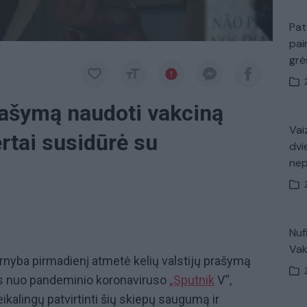
Pat
pai
gr
prašymą naudoti vakciną
Vaiz
rtai susidūrė su
dvi
ne
Nuf
Vak
arnyba pirmadienį atmetė kelių valstijų prašymą
nos nuo pandeminio koronaviruso
„Sputnik
V“,
ikalingų patvirtinti šių skiepų saugumą ir