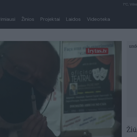
1°C, Viln
rimiausi
Žinios
Projektai
Laidos
Videoteka
Žiū