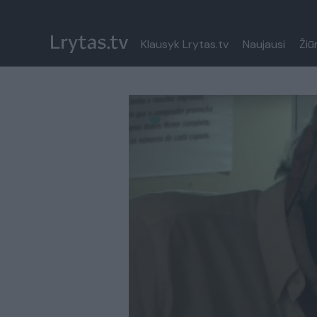
Klausyk Lrytas.tv
Naujausi
Žiū
Paremkite Ukrainą