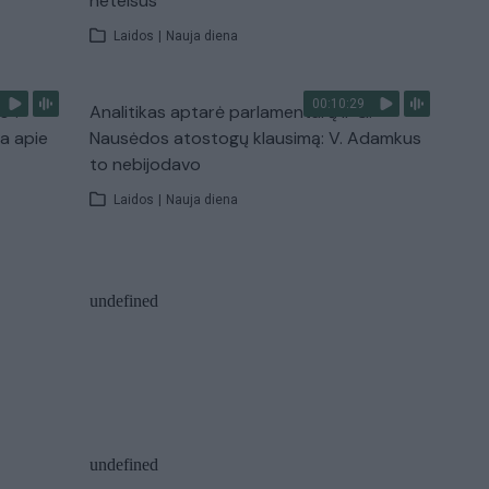
neteisus
Laidos
|
Nauja diena
00:10:29
s“:
Analitikas aptarė parlamentarų ir G.
ba apie
Nausėdos atostogų klausimą: V. Adamkus
to nebijodavo
Laidos
|
Nauja diena