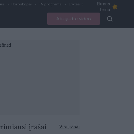
Ekrano
ius
Horoskopai
TV programa
Lrytas.lt
tema
Atsiųskite video
rimiausi įrašai
Visi įrašai