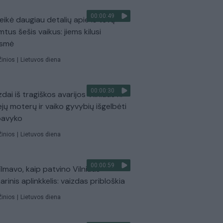
00:00:49
eikė daugiau detalių apie iš tėvų
mtus šešis vaikus: jiems kilusi
ėsmė
Žinios
|
Lietuvos diena
00:00:30
dai iš tragiškos avarijos Vilniaus r.:
ejų moterų ir vaiko gyvybių išgelbėti
pavyko
Žinios
|
Lietuvos diena
00:00:59
ilmavo, kaip patvino Vilniaus
arinis aplinkkelis: vaizdas pribloškia
Žinios
|
Lietuvos diena