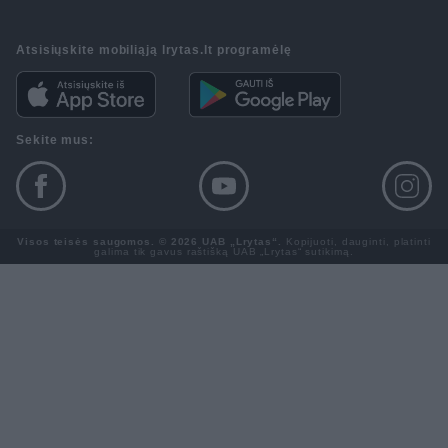
Atsisiųskite mobiliąją lrytas.lt programėlę
Sekite mus:
Visos teisės saugomos. © 2026 UAB „Lrytas“.
Kopijuoti, dauginti, platinti
galima tik gavus raštišką UAB „Lrytas“ sutikimą.