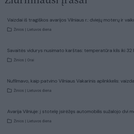
Vaizdai iš tragiškos avarijos Vilniaus r.: dviejų moterų ir v
Žinios
|
Lietuvos diena
Savaitės vidurys nusimato karštas: temperatūra kils iki 32 
Žinios
|
Orai
Nufilmavo, kaip patvino Vilniaus Vakarinis aplinkkelis: vaizd
Žinios
|
Lietuvos diena
Avarija Vilniuje: į stotelę įsirėžęs automobilis sužalojo dvi 
Žinios
|
Lietuvos diena