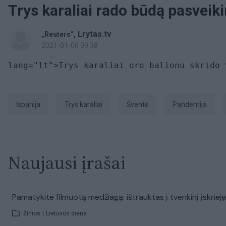
Trys karaliai rado būdą pasveiki
,
Lrytas.tv
„Reuters“
2021-01-06 09:38
lang="lt">Trys karaliai oro balionu skrido 
Ispanija
Trys karaliai
Šventė
pandemija
Naujausi įrašai
Pamatykite filmuotą medžiagą: ištrauktas į tvenkinį įskriej
Žinios
|
Lietuvos diena