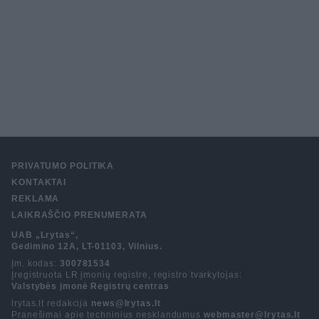
PRIVATUMO POLITIKA
KONTAKTAI
REKLAMA
LAIKRAŠČIO PRENUMERATA
UAB „Lrytas“,
Gedimino 12A, LT-01103, Vilnius.
Įm. kodas:
300781534
Įregistruota LR įmonių registre, registro tvarkytojas:
Valstybės įmonė Registrų centras
lrytas.lt redakcija
news@lrytas.lt
Pranešimai apie techninius nesklandumus
webmaster@lrytas.lt