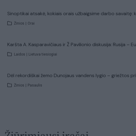
Sinoptikai atsakė, kokiais orais užbaigsime darbo savaitę: k
Žinios
|
Orai
Karšta A. Kasparavičiaus ir Ž Pavilionio diskusija: Rusija –
Laidos
|
Lietuva tiesiogiai
Dėl rekordiškai žemo Dunojaus vandens lygio – griežtos pri
Žinios
|
Pasaulis
Žiūrimiausi įrašai