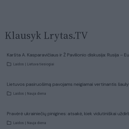
Klausyk Lrytas.TV
Karšta A. Kasparavičiaus ir Ž Pavilionio diskusija: Rusija –
Laidos
|
Lietuva tiesiogiai
Lietuvos pasiruošimą pavojams neigiamai vertinantis šaul
Laidos
|
Nauja diena
Pravėrė ukrainiečių pinigines: atsakė, kiek vidutiniškai uždir
Laidos
|
Nauja diena