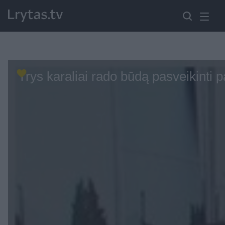
Trys karaliai rado būdą pasveikinti 
Paremkite Ukrainą