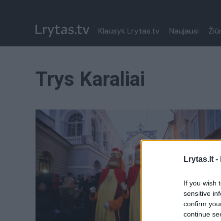
Klausyk Lrytas.tv
Naujausi
Žiū
Trys Karaliai
Lrytas.lt -
If you wish 
sensitive in
confirm you
continue se