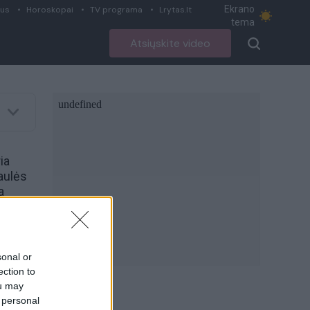
Ekrano
ius
Horoskopai
TV programa
Lrytas.lt
tema
Atsiųskite video
ia
aulės
a
e
imas:
tazaro)
sonal or
ection to
ou may
 personal