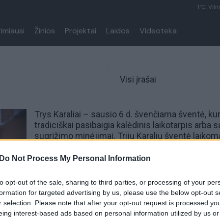
1°C, Viln
rimiausi
Žinios
Projektai
Laidos
Videoteka
Visi įrašai
Trys Karaliai – sausio 6 d. švenčiama šventė, kur
tradiciškai pasibaigia
kalėdinis
laikotarpis arba s
sugrįžimo minėjimai. Trijų Karalių šventė laikom
žiemos
švenčių pabaigtuvėmis, todėl miestuos
vyksta eisenos, rengiami koncertai. Krikščionių
Do Not Process My Personal Information
religijoje pagerbiamas trigubas Dievo apsireišk
simboliniu trijų Išminčių (Kasparo, Merkelio, Bal
to opt-out of the sale, sharing to third parties, or processing of your per
apsilankymu pas Kūdikį Jėzų Kristų.
formation for targeted advertising by us, please use the below opt-out s
r selection. Please note that after your opt-out request is processed y
Krikščionybės laikais paplito paprotys ant durų
eing interest-based ads based on personal information utilized by us or