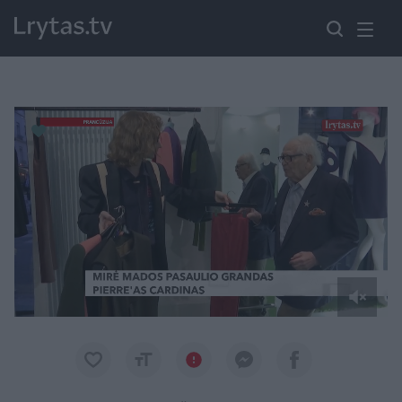
Paremkite Ukrainą