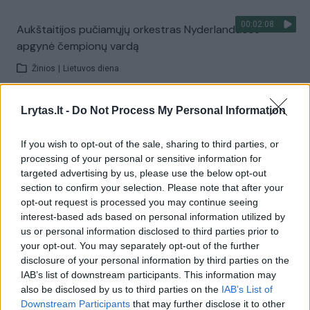
00:02:08
Aukštaitijos pučiamųjų orkestras Nyderlanduose
apgynė čempionų vardą
Žinios
|
Lietuvos diena
Lrytas.lt -
Do Not Process My Personal Information
Visi įrašai
If you wish to opt-out of the sale, sharing to third parties, or
processing of your personal or sensitive information for
Žiūrimiausi įrašai
targeted advertising by us, please use the below opt-out
section to confirm your selection. Please note that after your
opt-out request is processed you may continue seeing
interest-based ads based on personal information utilized by
00:00:30
Vaizdai iš tragiškos avarijos Vilniaus r.: dviejų moterų ir
us or personal information disclosed to third parties prior to
vaiko gyvybių išgelbėti nepavyko
your opt-out. You may separately opt-out of the further
disclosure of your personal information by third parties on the
Žinios
|
Lietuvos diena
IAB’s list of downstream participants. This information may
also be disclosed by us to third parties on the
IAB’s List of
Downstream Participants
that may further disclose it to other