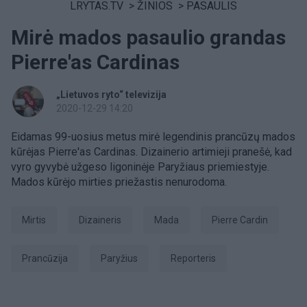
LRYTAS.TV
>
ŽINIOS
>
PASAULIS
Mirė mados pasaulio grandas
Pierre'as Cardinas
„Lietuvos ryto“ televizija
2020-12-29 14:20
Eidamas 99-uosius metus mirė legendinis prancūzų mados
kūrėjas Pierre'as Cardinas. Dizainerio artimieji pranešė, kad
vyro gyvybė užgeso ligoninėje Paryžiaus priemiestyje.
Mados kūrėjo mirties priežastis nenurodoma.
Mirtis
dizaineris
Mada
Pierre Cardin
Prancūzija
Paryžius
Reporteris