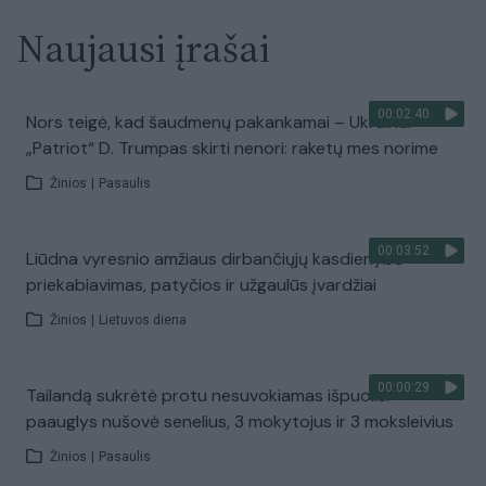
Naujausi įrašai
00:02:40
Nors teigė, kad šaudmenų pakankamai – Ukrainai
„Patriot“ D. Trumpas skirti nenori: raketų mes norime
Žinios
|
Pasaulis
00:03:52
Liūdna vyresnio amžiaus dirbančiųjų kasdienybė –
priekabiavimas, patyčios ir užgaulūs įvardžiai
Žinios
|
Lietuvos diena
00:00:29
Tailandą sukrėtė protu nesuvokiamas išpuolis:
paauglys nušovė senelius, 3 mokytojus ir 3 moksleivius
Žinios
|
Pasaulis