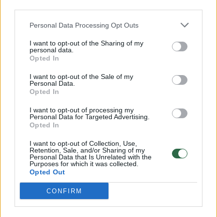
00:00:57
Savaitės vidurys nusimato karštas: temperatūra kils iki
third parties.
32 laipsnių šilumos
Personal Data Processing Opt Outs
Žinios
|
Orai
I want to opt-out of the Sharing of my
personal data.
Opted In
00:00:59
Nufilmavo, kaip patvino Vilniaus Vakarinis aplinkkelis:
vaizdas pribloškia
I want to opt-out of the Sale of my
Personal Data.
Opted In
Žinios
|
Lietuvos diena
I want to opt-out of processing my
Personal Data for Targeted Advertising.
00:15:54
Opted In
V. Zalužno pasisakymą laiko bandymu įsitvirtinti
Ukrainos politikoje: jis yra neteisus
I want to opt-out of Collection, Use,
Retention, Sale, and/or Sharing of my
Laidos
|
Nauja diena
Personal Data that Is Unrelated with the
Purposes for which it was collected.
Opted Out
Visi įrašai
CONFIRM