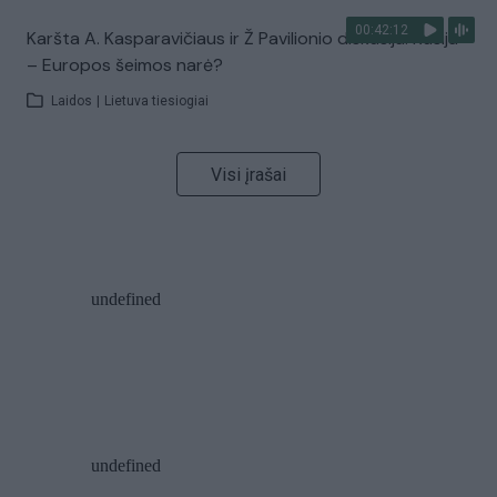
00:42:12
Karšta A. Kasparavičiaus ir Ž Pavilionio diskusija: Rusija
– Europos šeimos narė?
Laidos
|
Lietuva tiesiogiai
Visi įrašai