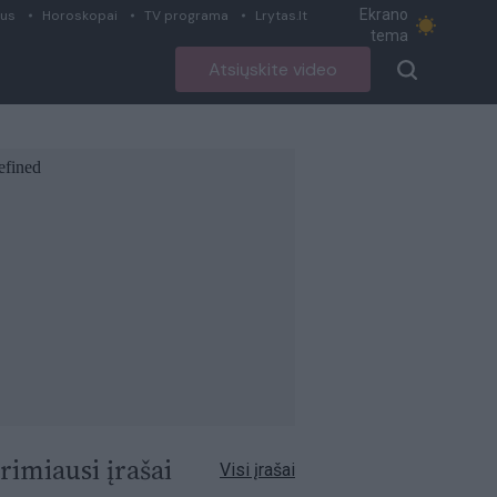
Ekrano
ius
Horoskopai
TV programa
Lrytas.lt
tema
Atsiųskite video
rimiausi įrašai
Visi įrašai