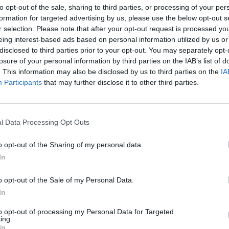
skelbė apie 20 815 naujų užsikrėtimo koronavirusu
to opt-out of the sale, sharing to third parties, or processing of your per
aut
formation for targeted advertising by us, please use the below opt-out s
r selection. Please note that after your opt-out request is processed y
eing interest-based ads based on personal information utilized by us or
disclosed to third parties prior to your opt-out. You may separately opt-
Angela Merkel
Brexit
tik Lrytas.TV
losure of your personal information by third parties on the IAB’s list of
. This information may also be disclosed by us to third parties on the
IA
Participants
that may further disclose it to other third parties.
Visi įrašai
l Data Processing Opt Outs
0:44
00:00:57
o opt-out of the Sharing of my personal data.
auktas
Sinoptikai atsakė, kokiais orais užbaigsime
In
darbo savaitę: karščiai atsitrauks
Žinios
|
Orai
o opt-out of the Sale of my Personal Data.
In
00:02:33
nio
Dėl rekordiškai žemo Dunojaus vandens
to opt-out of processing my Personal Data for Targeted
ing.
narė?
lygio – griežtos priemonės Vengrijoje:
In