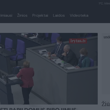
1°C, Viln
rimiausi
Žinios
Projektai
Laidos
Videoteka
Žiū