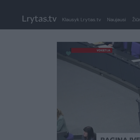
Klausyk Lrytas.tv
Naujausi
Žiū
Paremkite Ukrainą