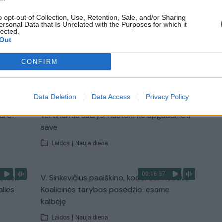
turistai įtūžę
o opt-out of Collection, Use, Retention, Sale, and/or Sharing
Žinios
|
Pasaulis
ersonal Data that Is Unrelated with the Purposes for which it
lected.
Out
TV
CONFIRM
Visi įrašai
Data Deletion
Data Access
Privacy Policy
00:11:27
nio
Lietuvos pasiruošimą pavojams neigiamai
narė?
vertinantis šaulys: nustokime apgaudinėti
save
Laidos
|
Nauja diena
00:16:37
, kiek
V. Sinkevičius paaiškino, kodėl dar nebuvo
alies
Koalicinės tarybos posėdžio: esame
kalbėję
Laidos
|
Nauja diena