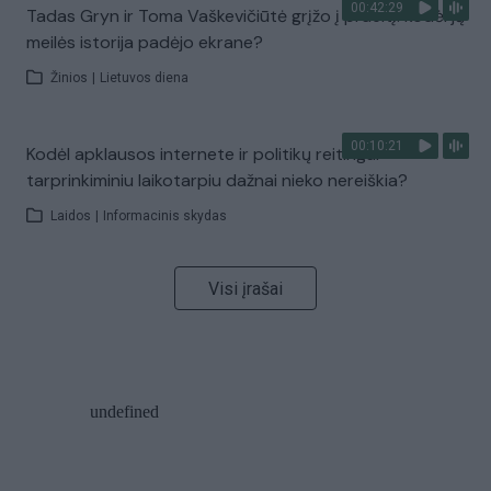
00:42:29
Tadas Gryn ir Toma Vaškevičiūtė grįžo į praeitį: kodėl jų
meilės istorija padėjo ekrane?
Žinios
|
Lietuvos diena
00:10:21
Kodėl apklausos internete ir politikų reitingai
tarprinkiminiu laikotarpiu dažnai nieko nereiškia?
Laidos
|
Informacinis skydas
Visi įrašai