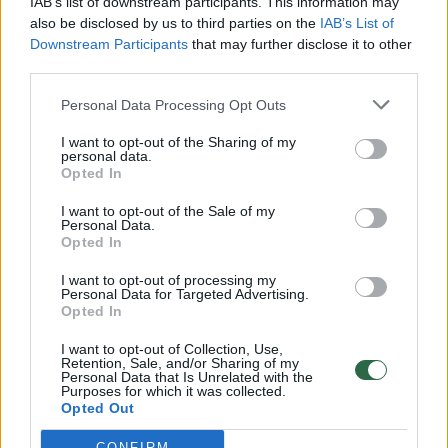
IAB’s list of downstream participants. This information may
vaiko gyvybių išgelbėti nepavyko
also be disclosed by us to third parties on the
IAB’s List of
Downstream Participants
that may further disclose it to other
Žinios
|
Lietuvos diena
third parties.
Personal Data Processing Opt Outs
00:00:57
Savaitės vidurys nusimato karštas: temperatūra kils iki
32 laipsnių šilumos
I want to opt-out of the Sharing of my
personal data.
Opted In
Žinios
|
Orai
I want to opt-out of the Sale of my
Personal Data.
00:15:54
V. Zalužno pasisakymą laiko bandymu įsitvirtinti
Opted In
Ukrainos politikoje: jis yra neteisus
I want to opt-out of processing my
Personal Data for Targeted Advertising.
Laidos
|
Nauja diena
Opted In
I want to opt-out of Collection, Use,
00:00:57
Retention, Sale, and/or Sharing of my
Sinoptikai atsakė, kokiais orais užbaigsime darbo
Personal Data that Is Unrelated with the
savaitę: karščiai atsitrauks
Purposes for which it was collected.
Opted Out
Žinios
|
Orai
CONFIRM