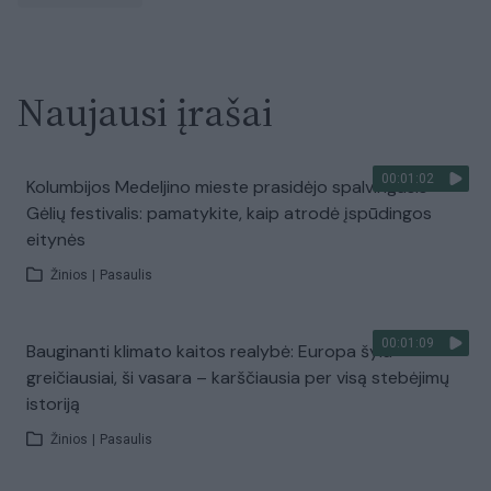
Naujausi įrašai
00:01:02
Kolumbijos Medeljino mieste prasidėjo spalvingasis
Gėlių festivalis: pamatykite, kaip atrodė įspūdingos
eitynės
Žinios
|
Pasaulis
00:01:09
Bauginanti klimato kaitos realybė: Europa šyla
greičiausiai, ši vasara – karščiausia per visą stebėjimų
istoriją
Žinios
|
Pasaulis