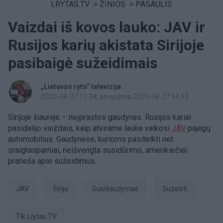
LRYTAS.TV
>
ŽINIOS
>
PASAULIS
Vaizdai iš kovos lauko: JAV ir
Rusijos karių akistata Sirijoje
pasibaigė sužeidimais
„Lietuvos ryto“ televizija
2020-08-27 11:34
, atnaujinta 2020-08-27 14:53
Sirijoje šiaurėje – neįprastos gaudynės. Rusijos kariai
pasidalijo vaizdais, kaip atvirame lauke vaikosi
JAV
pajėgų
automobilius. Gaudynėse, kurioms pasitelkti net
sraigtasparniai, neišvengta susidūrimo, amerikiečiai
praneša apie sužeidimus.
JAV
Sirija
susišaudymas
sužeisti
tik Lrytas.TV