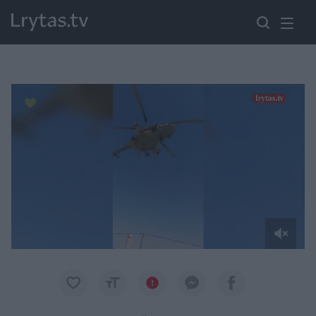
Paremkite Ukrainą