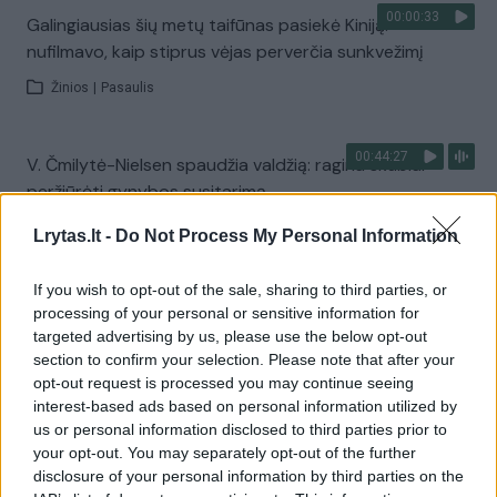
00:00:33
Galingiausias šių metų taifūnas pasiekė Kiniją:
nufilmavo, kaip stiprus vėjas perverčia sunkvežimį
Žinios
|
Pasaulis
00:44:27
V. Čmilytė-Nielsen spaudžia valdžią: ragina skubiai
peržiūrėti gynybos susitarimą
Laidos
|
ELTA savaitė
Lrytas.lt -
Do Not Process My Personal Information
If you wish to opt-out of the sale, sharing to third parties, or
Visi įrašai
processing of your personal or sensitive information for
targeted advertising by us, please use the below opt-out
section to confirm your selection. Please note that after your
opt-out request is processed you may continue seeing
Žiūrimiausi įrašai
interest-based ads based on personal information utilized by
us or personal information disclosed to third parties prior to
your opt-out. You may separately opt-out of the further
disclosure of your personal information by third parties on the
00:00:30
Vaizdai iš tragiškos avarijos Vilniaus r.: dviejų moterų ir