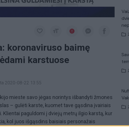
Vaiz
dvi
ne
: koronaviruso baimę
Sav
lėdami karstuose
tem
inta 2020-08-22 13:55
Nuf
kijo mieste savo jėgas norintys išbandyti žmones
Vak
ikslas – gulėti karste, kuomet tave gąsdina įvairiais
Klientai paguldomi į dviejų metrų ilgio karstą, kur
ia, kol juos išgąsdins baisiais personažais
V. 