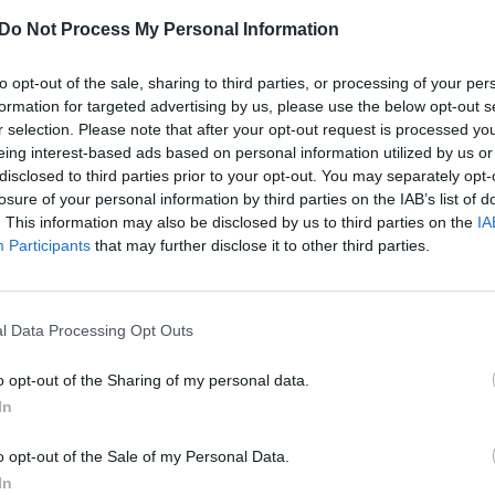
s organizatorė Kenta Iwana tvirtina, jog tokiu būdu
įsit
Do Not Process My Personal Information
oronaviruso ir įveikti jo baimę. Ji tikina, jog
net
tį atsipalaiduoti ir prisiminti, kokia didelė
baimė
to opt-out of the sale, sharing to third parties, or processing of your per
ne tik baiminantis koronaviruso.
formation for targeted advertising by us, please use the below opt-out s
r selection. Please note that after your opt-out request is processed y
eing interest-based ads based on personal information utilized by us or
tik Lrytas.TV
Video
disclosed to third parties prior to your opt-out. You may separately opt-
losure of your personal information by third parties on the IAB’s list of
koronavirusas
. This information may also be disclosed by us to third parties on the
IA
Participants
that may further disclose it to other third parties.
l Data Processing Opt Outs
Visi įrašai
o opt-out of the Sharing of my personal data.
In
2:40
00:03:52
mai –
Liūdna vyresnio amžiaus dirbančiųjų
nenori:
kasdienybė – priekabiavimas, patyčios ir
o opt-out of the Sale of my Personal Data.
užgaulūs įvardžiai
In