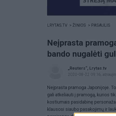
Volume
0%
LRYTAS.TV
>
ŽINIOS
>
PASAULIS
Neįprasta pramoga
bando nugalėti gu
„Reuters“
,
Lrytas.tv
2020-08-22 09:16
, atnauj
Neįprasta pramoga Japonijoje. To
gali atkeliauti į pramogą, kurios t
kostiumais pasidabinę personažai. 
klausosi siaubo pasakojimų ir lauk