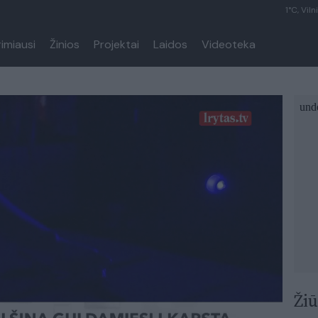
1°C, Viln
rimiausi
Žinios
Projektai
Laidos
Videoteka
Žiū