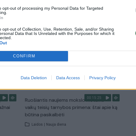
Žinios
|
Lietuvos diena
to opt-out of processing my Personal Data for Targeted
ing.
In
0:29
00:02:08
mas
Aukštaitijos pučiamųjų orkestras
o opt-out of Collection, Use, Retention, Sale, and/or Sharing
3
Nyderlanduose apgynė čempionų vardą
ersonal Data that Is Unrelated with the Purposes for which it
lected.
Out
Žinios
|
Lietuvos diena
CONFIRM
TV
Data Deletion
Data Access
Privacy Policy
Visi įrašai
00:15:25
ų
Ruošiantis naujiems mokslo metams –
ažnai
vaikų teisių tarnybos primena: štai apie ką
būtina pasikalbėti
Laidos
|
Nauja diena