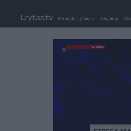
Klausyk Lrytas.tv
Naujausi
Žiū
Paremkite Ukrainą