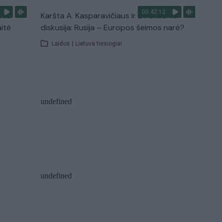
00:42:12
stis
Karšta A. Kasparavičiaus ir Ž Pavilionio
aitė
diskusija: Rusija – Europos šeimos narė?
Laidos
|
Lietuva tiesiogiai