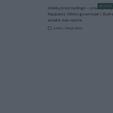
00:14:33
Atliekų krizė nedingo – pradėjo skų
Naujosios Vilnios gyventojai: I. Budr
atsakė, kas vyksta
Laidos
|
Nauja diena