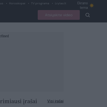
Ekrano
ius
Horoskopai
TV programa
Lrytas.lt
tema
Atsiųskite video
rimiausi įrašai
Visi įrašai