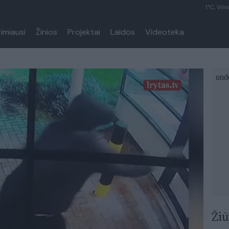
1°C, Viln
rimiausi
Žinios
Projektai
Laidos
Videoteka
Žiū