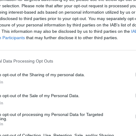
kiai
Video
Tik leisk
įsit
r selection. Please note that after your opt-out request is processed y
net
eing interest-based ads based on personal information utilized by us or
disclosed to third parties prior to your opt-out. You may separately opt-
losure of your personal information by third parties on the IAB’s list of
. This information may also be disclosed by us to third parties on the
IA
Visi įrašai
Participants
that may further disclose it to other third parties.
2:40
00:03:52
mai –
Liūdna vyresnio amžiaus dirbančiųjų
l Data Processing Opt Outs
nenori:
kasdienybė – priekabiavimas, patyčios ir
užgaulūs įvardžiai
o opt-out of the Sharing of my personal data.
Žinios
|
Lietuvos diena
In
o opt-out of the Sale of my Personal Data.
0:29
00:02:08
mas
Aukštaitijos pučiamųjų orkestras
In
3
Nyderlanduose apgynė čempionų vardą
to opt-out of processing my Personal Data for Targeted
ing.
Žinios
|
Lietuvos diena
In
o opt-out of Collection, Use, Retention, Sale, and/or Sharing