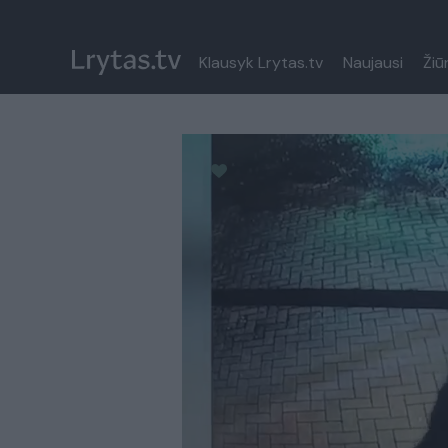
Klausyk Lrytas.tv
Naujausi
Žiū
Paremkite Ukrainą