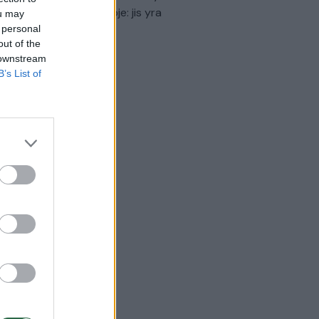
virtinti Ukrainos politikoje: jis yra
ou may
eisus
 personal
out of the
Laidos
|
Nauja diena
 downstream
B’s List of