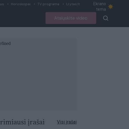
Ekrano
ius
Horoskopai
TV programa
Lrytas.lt
tema
Atsiųskite video
rimiausi įrašai
Visi įrašai