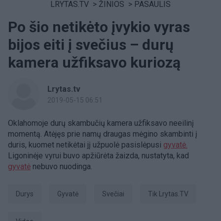
LRYTAS.TV
>
ŽINIOS
>
PASAULIS
Po šio netikėto įvykio vyras
bijos eiti į svečius – durų
kamera užfiksavo kuriozą
Lrytas.tv
2019-05-15 06:51
Oklahomoje durų skambučių kamera užfiksavo neeilinį
momentą. Atėjęs prie namų draugas mėgino skambinti į
duris, kuomet netikėtai jį užpuolė pasislėpusi
gyvatė.
Ligoninėje vyrui buvo apžiūrėta žaizda, nustatyta, kad
gyvatė
nebuvo nuodinga.
durys
gyvatė
svečiai
tik Lrytas.TV