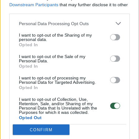
Downstream Participants
that may further disclose it to other
third parties.
00:00:57
Savaitės vidurys nusimato karštas: temperatūra kils iki
Personal Data Processing Opt Outs
32 laipsnių šilumos
I want to opt-out of the Sharing of my
Žinios
|
Orai
personal data.
Opted In
00:15:54
V. Zalužno pasisakymą laiko bandymu įsitvirtinti
I want to opt-out of the Sale of my
Personal Data.
Ukrainos politikoje: jis yra neteisus
Opted In
Laidos
|
Nauja diena
I want to opt-out of processing my
Personal Data for Targeted Advertising.
Opted In
00:00:59
Nufilmavo, kaip patvino Vilniaus Vakarinis aplinkkelis:
I want to opt-out of Collection, Use,
vaizdas pribloškia
Retention, Sale, and/or Sharing of my
Personal Data that Is Unrelated with the
Purposes for which it was collected.
Žinios
|
Lietuvos diena
Opted Out
CONFIRM
Visi įrašai