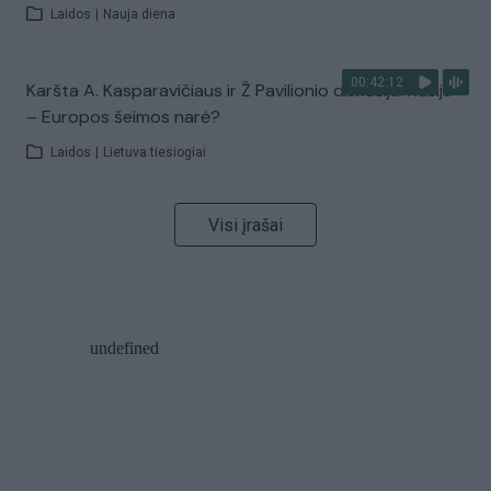
Laidos
|
Nauja diena
00:42:12
Karšta A. Kasparavičiaus ir Ž Pavilionio diskusija: Rusija
– Europos šeimos narė?
Laidos
|
Lietuva tiesiogiai
Visi įrašai