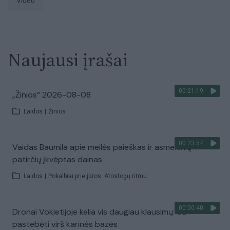
Video
Naujausi įrašai
00:21:19
„Žinios“ 2026-08-08
Laidos
|
Žinios
00:23:57
Vaidas Baumila apie meilės paieškas ir asmeninių
patirčių įkvėptas dainas
Laidos
|
Pokalbiai prie jūros. Atostogų ritmu
00:00:40
Dronai Vokietijoje kelia vis daugiau klausimų: du
pastebėti virš karinės bazės