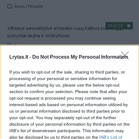
Žinios
|
Pasaulis
00:03:38
Vilniaus savivaldybė atsisako rusų kalbos paslaugų:
pokyčiai laukia ir mokyklose
Žinios
|
Lietuvos diena
Lrytas.lt -
Do Not Process My Personal Information
Visi įrašai
If you wish to opt-out of the sale, sharing to third parties, or
processing of your personal or sensitive information for
targeted advertising by us, please use the below opt-out
section to confirm your selection. Please note that after your
Žiūrimiausi įrašai
opt-out request is processed you may continue seeing
interest-based ads based on personal information utilized by
us or personal information disclosed to third parties prior to
00:00:30
Vaizdai iš tragiškos avarijos Vilniaus r.: dviejų moterų ir
your opt-out. You may separately opt-out of the further
disclosure of your personal information by third parties on the
vaiko gyvybių išgelbėti nepavyko
IAB’s list of downstream participants. This information may
Žinios
|
Lietuvos diena
also be disclosed by us to third parties on the
IAB’s List of