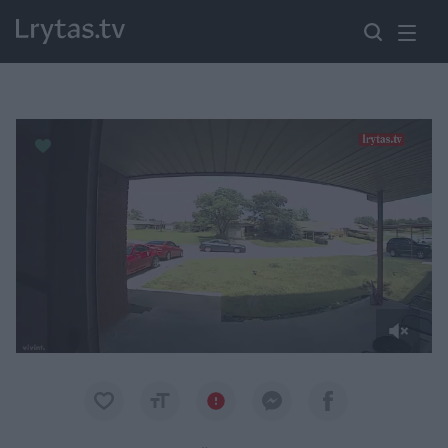
Paremkite Ukrainą