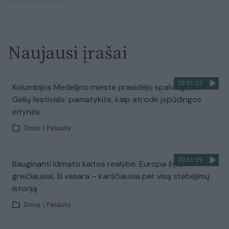
Naujausi įrašai
00:01:02
Kolumbijos Medeljino mieste prasidėjo spalvingasis
Gėlių festivalis: pamatykite, kaip atrodė įspūdingos
eitynės
Žinios
|
Pasaulis
00:01:09
Bauginanti klimato kaitos realybė: Europa šyla
greičiausiai, ši vasara – karščiausia per visą stebėjimų
istoriją
Žinios
|
Pasaulis