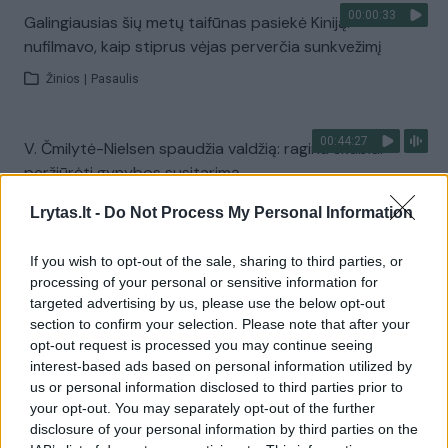
00:00:33
Galingiausias šių metų taifūnas pasiekė Kiniją:
nufilmavo, kaip stiprus vėjas perverčia sunkvežimį
Žinios
|
Pasaulis
00:44:27
V. Čmilytė-Nielsen spaudžia valdžią: ragina skubiai
peržiūrėti gynybos susitarimą
Laidos
|
ELTA savaitė
Lrytas.lt -
Do Not Process My Personal Information
If you wish to opt-out of the sale, sharing to third parties, or
Visi įrašai
processing of your personal or sensitive information for
targeted advertising by us, please use the below opt-out
section to confirm your selection. Please note that after your
opt-out request is processed you may continue seeing
Žiūrimiausi įrašai
interest-based ads based on personal information utilized by
us or personal information disclosed to third parties prior to
your opt-out. You may separately opt-out of the further
disclosure of your personal information by third parties on the
00:00:30
Vaizdai iš tragiškos avarijos Vilniaus r.: dviejų moterų ir