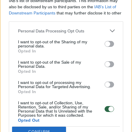
IAB’s list of downstream participants. This information may
vaiko gyvybių išgelbėti nepavyko
also be disclosed by us to third parties on the
IAB’s List of
Downstream Participants
that may further disclose it to other
Žinios
|
Lietuvos diena
third parties.
Personal Data Processing Opt Outs
00:00:57
Savaitės vidurys nusimato karštas: temperatūra kils iki
32 laipsnių šilumos
I want to opt-out of the Sharing of my
personal data.
Opted In
Žinios
|
Orai
I want to opt-out of the Sale of my
Personal Data.
00:15:54
V. Zalužno pasisakymą laiko bandymu įsitvirtinti
Opted In
Ukrainos politikoje: jis yra neteisus
I want to opt-out of processing my
Personal Data for Targeted Advertising.
Laidos
|
Nauja diena
Opted In
I want to opt-out of Collection, Use,
00:00:57
Retention, Sale, and/or Sharing of my
Sinoptikai atsakė, kokiais orais užbaigsime darbo
Personal Data that Is Unrelated with the
savaitę: karščiai atsitrauks
Purposes for which it was collected.
Opted Out
Žinios
|
Orai
CONFIRM