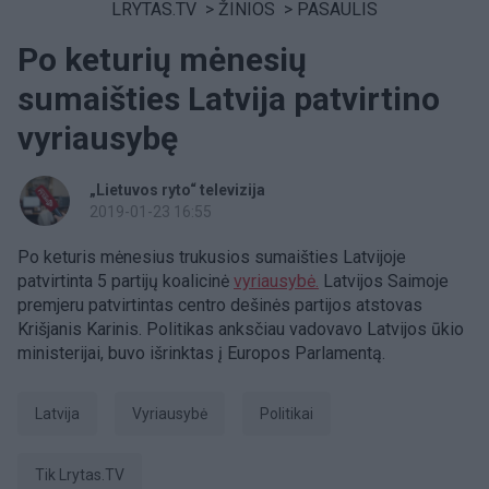
LRYTAS.TV
>
ŽINIOS
>
PASAULIS
Po keturių mėnesių
sumaišties Latvija patvirtino
vyriausybę
„Lietuvos ryto“ televizija
2019-01-23 16:55
Po keturis mėnesius trukusios sumaišties Latvijoje
patvirtinta 5 partijų koalicinė
vyriausybė.
Latvijos Saimoje
premjeru patvirtintas centro dešinės partijos atstovas
Krišjanis Karinis. Politikas anksčiau vadovavo Latvijos ūkio
ministerijai, buvo išrinktas į Europos Parlamentą.
Latvija
Vyriausybė
Politikai
tik Lrytas.TV