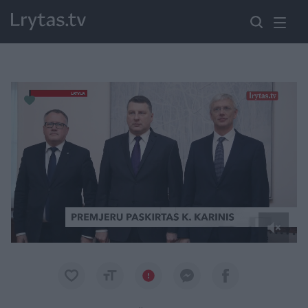
Paremkite Ukrainą