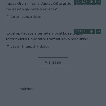
00:42:29
Tadas Gryn ir Toma Vaškevičiūtė grįžo į praeitį: kodėl jų
meilės istorija padėjo ekrane?
Žinios
|
Lietuvos diena
00:10:21
Kodėl apklausos internete ir politikų reitingai
tarprinkiminiu laikotarpiu dažnai nieko nereiškia?
Laidos
|
Informacinis skydas
Visi įrašai