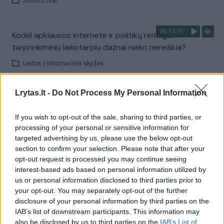
Žinios
|
Orai
00:10:21
Kodėl apklausos internete ir politikų reitingai
tarprinkiminiu laikotarpiu dažnai nieko nereiškia?
Laidos
|
Informacinis skydas
Lrytas.lt -
Do Not Process My Personal Information
Visi įrašai
If you wish to opt-out of the sale, sharing to third parties, or
processing of your personal or sensitive information for
Žiūrimiausi įrašai
targeted advertising by us, please use the below opt-out
section to confirm your selection. Please note that after your
opt-out request is processed you may continue seeing
interest-based ads based on personal information utilized by
00:00:30
Vaizdai iš tragiškos avarijos Vilniaus r.: dviejų moterų ir
us or personal information disclosed to third parties prior to
your opt-out. You may separately opt-out of the further
vaiko gyvybių išgelbėti nepavyko
disclosure of your personal information by third parties on the
Žinios
|
Lietuvos diena
IAB’s list of downstream participants. This information may
also be disclosed by us to third parties on the
IAB’s List of