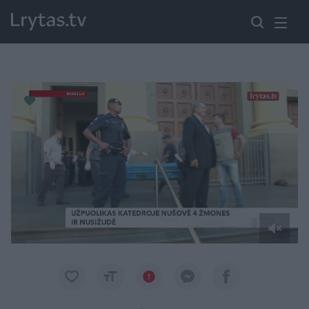
Paremkite Ukrainą