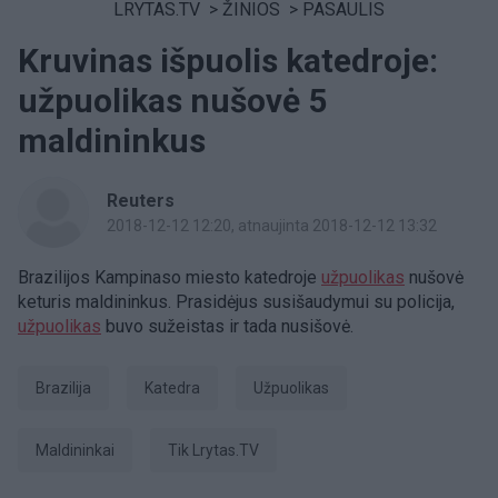
LRYTAS.TV
>
ŽINIOS
>
PASAULIS
Kruvinas išpuolis katedroje:
užpuolikas nušovė 5
maldininkus
Reuters
2018-12-12 12:20
, atnaujinta 2018-12-12 13:32
Brazilijos Kampinaso miesto katedroje
užpuolikas
nušovė
keturis maldininkus. Prasidėjus susišaudymui su policija,
užpuolikas
buvo sužeistas ir tada nusišovė.
Brazilija
Katedra
užpuolikas
maldininkai
tik Lrytas.TV