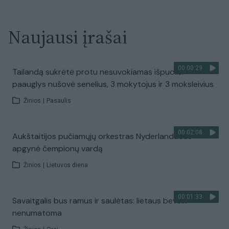
Naujausi įrašai
00:00:29
Tailandą sukrėtė protu nesuvokiamas išpuolis:
paauglys nušovė senelius, 3 mokytojus ir 3 moksleivius
Žinios
|
Pasaulis
00:02:08
Aukštaitijos pučiamųjų orkestras Nyderlanduose
apgynė čempionų vardą
Žinios
|
Lietuvos diena
00:01:33
Savaitgalis bus ramus ir saulėtas: lietaus beveik
nenumatoma