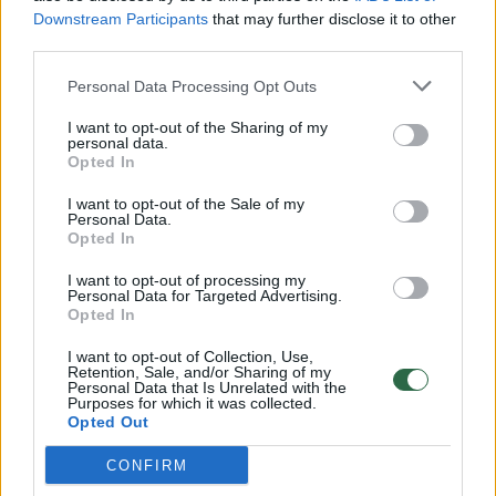
Downstream Participants
that may further disclose it to other
00:00:57
Savaitės vidurys nusimato karštas: temperatūra kils iki
third parties.
32 laipsnių šilumos
Personal Data Processing Opt Outs
Žinios
|
Orai
I want to opt-out of the Sharing of my
personal data.
Opted In
00:00:59
Nufilmavo, kaip patvino Vilniaus Vakarinis aplinkkelis:
I want to opt-out of the Sale of my
vaizdas pribloškia
Personal Data.
Opted In
Žinios
|
Lietuvos diena
I want to opt-out of processing my
Personal Data for Targeted Advertising.
Opted In
00:05:25
K. Prunskienės brolis prisiminė jaudinančią akimirką
prieš mirtį: „Tai buvo simbolinis mūsų pagerbimo
I want to opt-out of Collection, Use,
ženklas“
Retention, Sale, and/or Sharing of my
Personal Data that Is Unrelated with the
Purposes for which it was collected.
Žinios
|
Lietuvos diena
Opted Out
CONFIRM
Visi įrašai