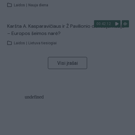
Laidos
|
Nauja diena
00:42:12
Karšta A. Kasparavičiaus ir Ž Pavilionio diskusija: Rusija
– Europos šeimos narė?
Laidos
|
Lietuva tiesiogiai
Visi įrašai