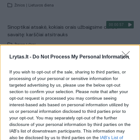
Žinios
|
Lietuvos diena
00:00:57
Sinoptikai atsakė, kokiais orais užbaigsime darbo
savaitę: karščiai atsitrauks
Žinios
|
Orai
Lrytas.lt -
Do Not Process My Personal Information
Visi įrašai
If you wish to opt-out of the sale, sharing to third parties, or
processing of your personal or sensitive information for
targeted advertising by us, please use the below opt-out
Žiūrimiausi įrašai
section to confirm your selection. Please note that after your
opt-out request is processed you may continue seeing
interest-based ads based on personal information utilized by
us or personal information disclosed to third parties prior to
00:00:30
Vaizdai iš tragiškos avarijos Vilniaus r.: dviejų moterų ir
your opt-out. You may separately opt-out of the further
vaiko gyvybių išgelbėti nepavyko
disclosure of your personal information by third parties on the
IAB’s list of downstream participants. This information may
Žinios
|
Lietuvos diena
also be disclosed by us to third parties on the
IAB’s List of