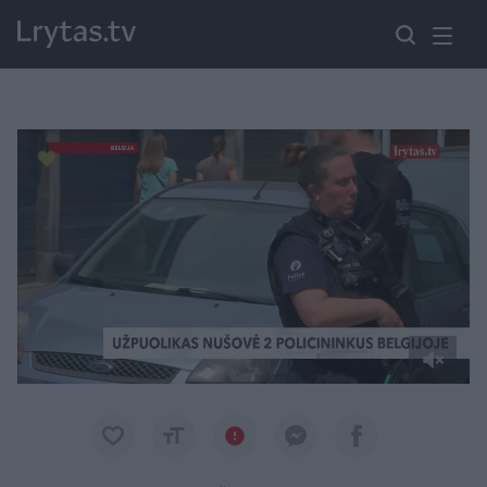
Paremkite Ukrainą