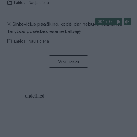
Laidos
|
Nauja diena
00:16:37
V. Sinkevičius paaiškino, kodėl dar nebuvo Koalicinės
tarybos posėdžio: esame kalbėję
Laidos
|
Nauja diena
Visi įrašai