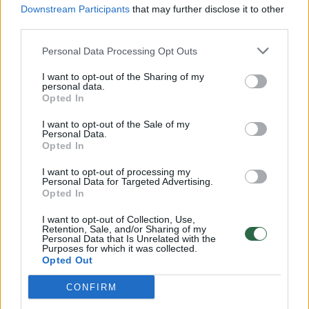
Downstream Participants
that may further disclose it to other
third parties.
00:00:57
Savaitės vidurys nusimato karštas: temperatūra kils iki
Personal Data Processing Opt Outs
32 laipsnių šilumos
I want to opt-out of the Sharing of my
Žinios
|
Orai
personal data.
Opted In
00:00:59
Nufilmavo, kaip patvino Vilniaus Vakarinis aplinkkelis:
I want to opt-out of the Sale of my
Personal Data.
vaizdas pribloškia
Opted In
Žinios
|
Lietuvos diena
I want to opt-out of processing my
Personal Data for Targeted Advertising.
Opted In
00:00:55
Avarija Vilniuje: į stotelę įsirėžęs automobilis sužalojo
I want to opt-out of Collection, Use,
dvi moteris
Retention, Sale, and/or Sharing of my
Personal Data that Is Unrelated with the
Purposes for which it was collected.
Žinios
|
Lietuvos diena
Opted Out
CONFIRM
Visi įrašai