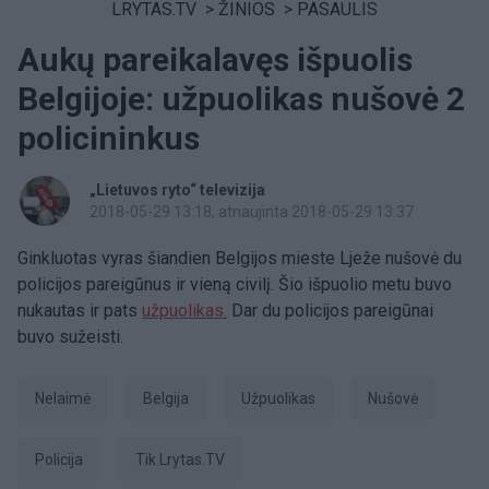
LRYTAS.TV
>
ŽINIOS
>
PASAULIS
Aukų pareikalavęs išpuolis
Belgijoje: užpuolikas nušovė 2
policininkus
„Lietuvos ryto“ televizija
2018-05-29 13:18
, atnaujinta 2018-05-29 13:37
Ginkluotas vyras šiandien Belgijos mieste Lježe nušovė du
policijos pareigūnus ir vieną civilį. Šio išpuolio metu buvo
nukautas ir pats
užpuolikas.
Dar du policijos pareigūnai
buvo sužeisti.
Nelaimė
Belgija
užpuolikas
nušovė
Policija
tik Lrytas.TV