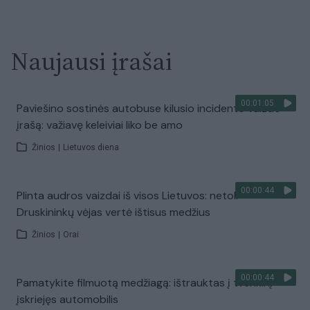
Naujausi įrašai
00:01:05
Paviešino sostinės autobuse kilusio incidento vaizdo
įrašą: važiavę keleiviai liko be amo
Žinios
|
Lietuvos diena
00:00:44
Plinta audros vaizdai iš visos Lietuvos: netoli
Druskininkų vėjas vertė ištisus medžius
Žinios
|
Orai
00:00:44
Pamatykite filmuotą medžiagą: ištrauktas į tvenkinį
įskriejęs automobilis