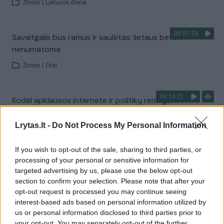
Žinios
|
Lietuvos diena
00:01:33
Savaitgalis bus ramus ir saulėtas: lietaus beveik
nenumatoma
Žinios
|
Orai
00:10:21
Kodėl apklausos internete ir politikų reitingai
tarprinkiminiu laikotarpiu dažnai nieko nereiškia?
Lrytas.lt -
Do Not Process My Personal Information
Laidos
|
Informacinis skydas
If you wish to opt-out of the sale, sharing to third parties, or
processing of your personal or sensitive information for
Visi įrašai
targeted advertising by us, please use the below opt-out
section to confirm your selection. Please note that after your
opt-out request is processed you may continue seeing
interest-based ads based on personal information utilized by
Žiūrimiausi įrašai
us or personal information disclosed to third parties prior to
your opt-out. You may separately opt-out of the further