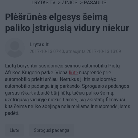
LRYTAS.TV
>
ŽINIOS
>
PASAULIS
Plėšrūnės elgesys šeimą
paliko įstrigusią vidury niekur
Lrytas.lt
2017-10-13 07:40
, atnaujinta 2017-10-13 13:09
Liūtų būrys itin susidomėjo šeimos automobiliu Pietų
Afrikos Krugerio parke. Viena
liūtė
nusprendė prie
automobilio prieiti arčiau. Netrukus ji itin susidomėjo
automobilio padanga ir ją perkando. Sprogusios padangos
garsas iškart atbaidė būrį liūtų, tačiau paliko šeimą,
užstrigusią viduryje niekur. Laimei, šią akistatą filmavusi
kita šeima neliko abejinga nelaimėliams ir nusprendė jiems
padėti.
liūtė
sprogusi padanga