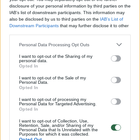
disclosure of your personal information by third parties on the
00:00:30
Vaizdai iš tragiškos avarijos Vilniaus r.: dviejų moterų ir
IAB’s list of downstream participants. This information may
also be disclosed by us to third parties on the
IAB’s List of
vaiko gyvybių išgelbėti nepavyko
Downstream Participants
that may further disclose it to other
Žinios
|
Lietuvos diena
third parties.
Personal Data Processing Opt Outs
00:00:57
Savaitės vidurys nusimato karštas: temperatūra kils iki
I want to opt-out of the Sharing of my
32 laipsnių šilumos
personal data.
Opted In
Žinios
|
Orai
I want to opt-out of the Sale of my
Personal Data.
Opted In
00:00:59
Nufilmavo, kaip patvino Vilniaus Vakarinis aplinkkelis:
vaizdas pribloškia
I want to opt-out of processing my
Personal Data for Targeted Advertising.
Opted In
Žinios
|
Lietuvos diena
I want to opt-out of Collection, Use,
Retention, Sale, and/or Sharing of my
00:05:25
Personal Data that Is Unrelated with the
K. Prunskienės brolis prisiminė jaudinančią akimirką
Purposes for which it was collected.
prieš mirtį: „Tai buvo simbolinis mūsų pagerbimo
Opted Out