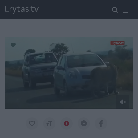
Paremkite Ukrainą