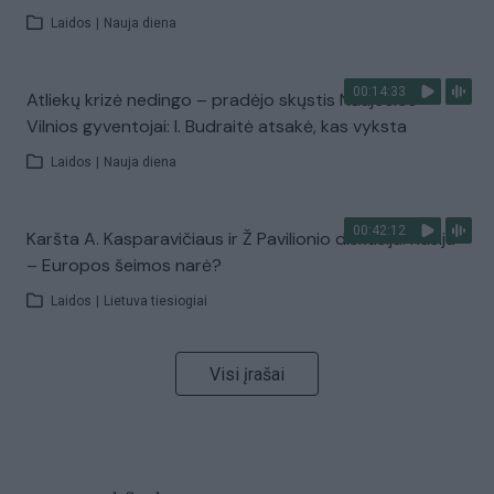
Laidos
|
Nauja diena
00:14:33
Atliekų krizė nedingo – pradėjo skųstis Naujosios
Vilnios gyventojai: I. Budraitė atsakė, kas vyksta
Laidos
|
Nauja diena
00:42:12
Karšta A. Kasparavičiaus ir Ž Pavilionio diskusija: Rusija
– Europos šeimos narė?
Laidos
|
Lietuva tiesiogiai
Visi įrašai