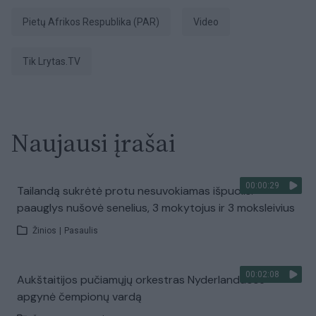
Pietų Afrikos Respublika (PAR)
Video
tik Lrytas.TV
Naujausi įrašai
00:00:29
Tailandą sukrėtė protu nesuvokiamas išpuolis:
paauglys nušovė senelius, 3 mokytojus ir 3 moksleivius
Žinios
|
Pasaulis
00:02:08
Aukštaitijos pučiamųjų orkestras Nyderlanduose
apgynė čempionų vardą