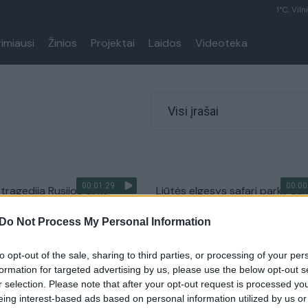
1°C, Viln
rimiausi
Žinios
Projektai
Laidos
Videoteka
Visi įrašai
00:01:29
00:00
tragedija Rusijos cirke –
Liūtės elgesys safari parke suk
nustėro, nukentėjo
nuostabą – lankytojai liko sus
Do Not Process My Personal Information
ė
Žinios
|
Augintinis
Pasaulis
to opt-out of the sale, sharing to third parties, or processing of your per
formation for targeted advertising by us, please use the below opt-out s
r selection. Please note that after your opt-out request is processed y
00:00:57
00:00
 elgesys šeimą paliko
Liūtės bandymas sumedžioti
eing interest-based ads based on personal information utilized by us or