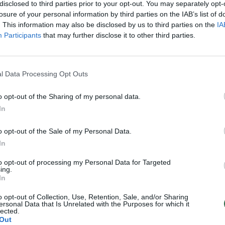
 vidury niekur
begemotą jai atsirūgo ne juoka
disclosed to third parties prior to your opt-out. You may separately opt-
losure of your personal information by third parties on the IAB’s list of
Pasaulis
Žinios
|
Augintinis
. This information may also be disclosed by us to third parties on the
IA
Participants
that may further disclose it to other third parties.
00:00:50
oksleivio pasivaikščiojimas
l Data Processing Opt Outs
tikėtai
Pasaulis
o opt-out of the Sharing of my personal data.
In
o opt-out of the Sale of my Personal Data.
In
to opt-out of processing my Personal Data for Targeted
ing.
In
o opt-out of Collection, Use, Retention, Sale, and/or Sharing
ersonal Data that Is Unrelated with the Purposes for which it
lected.
Out