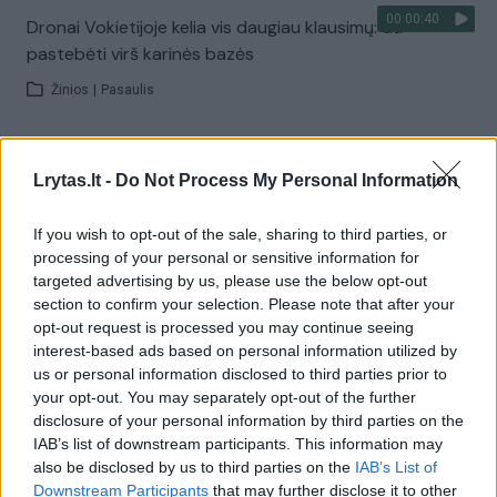
00:00:40
Dronai Vokietijoje kelia vis daugiau klausimų: du
pastebėti virš karinės bazės
Žinios
|
Pasaulis
Visi įrašai
Lrytas.lt -
Do Not Process My Personal Information
If you wish to opt-out of the sale, sharing to third parties, or
Žiūrimiausi įrašai
processing of your personal or sensitive information for
targeted advertising by us, please use the below opt-out
section to confirm your selection. Please note that after your
opt-out request is processed you may continue seeing
00:00:30
Vaizdai iš tragiškos avarijos Vilniaus r.: dviejų moterų ir
interest-based ads based on personal information utilized by
vaiko gyvybių išgelbėti nepavyko
us or personal information disclosed to third parties prior to
your opt-out. You may separately opt-out of the further
Žinios
|
Lietuvos diena
disclosure of your personal information by third parties on the
IAB’s list of downstream participants. This information may
also be disclosed by us to third parties on the
IAB’s List of
00:00:57
Savaitės vidurys nusimato karštas: temperatūra kils iki
Downstream Participants
that may further disclose it to other