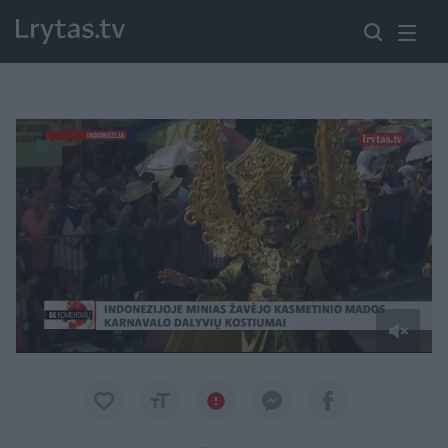
Paremkite Ukrainą