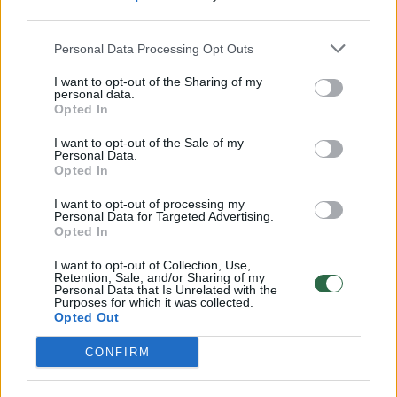
32 laipsnių šilumos
third parties.
Žinios
|
Orai
Personal Data Processing Opt Outs
I want to opt-out of the Sharing of my
personal data.
00:15:54
V. Zalužno pasisakymą laiko bandymu įsitvirtinti
Opted In
Ukrainos politikoje: jis yra neteisus
I want to opt-out of the Sale of my
Personal Data.
Laidos
|
Nauja diena
Opted In
I want to opt-out of processing my
00:05:25
K. Prunskienės brolis prisiminė jaudinančią akimirką
Personal Data for Targeted Advertising.
Opted In
prieš mirtį: „Tai buvo simbolinis mūsų pagerbimo
ženklas“
I want to opt-out of Collection, Use,
Retention, Sale, and/or Sharing of my
Žinios
|
Lietuvos diena
Personal Data that Is Unrelated with the
Purposes for which it was collected.
Opted Out
Visi įrašai
CONFIRM