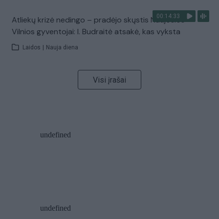
00:14:33
Atliekų krizė nedingo – pradėjo skųstis Naujosios
Vilnios gyventojai: I. Budraitė atsakė, kas vyksta
Laidos
|
Nauja diena
Visi įrašai