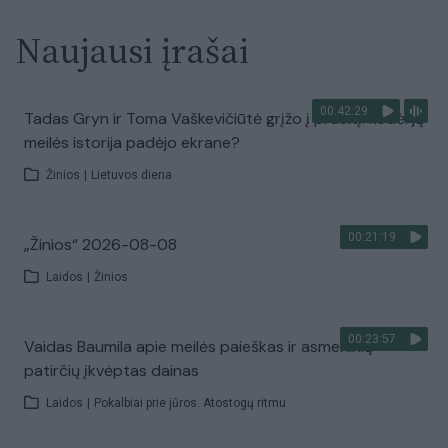
Naujausi įrašai
00:42:29
Tadas Gryn ir Toma Vaškevičiūtė grįžo į praeitį: kodėl jų
meilės istorija padėjo ekrane?
Žinios
|
Lietuvos diena
00:21:19
„Žinios“ 2026-08-08
Laidos
|
Žinios
00:23:57
Vaidas Baumila apie meilės paieškas ir asmeninių
patirčių įkvėptas dainas
Laidos
|
Pokalbiai prie jūros. Atostogų ritmu