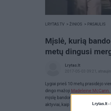
Volume
0%
LRYTAS.TV
>
ŽINIOS
>
PASAULIS
Mįslė, kurią bando 
metų dingusi merga
Lrytas.lt
2017-05-03 09:21
, atnauj
Lygiai prieš 10 metų prasidėjo vi
dingo mažoji
Madeleine McCann.
mįslę bandoma iki šiol, o sąmoksl
Lrytas.lt -
aktyviai, kaip ir pačioje pradžioje.