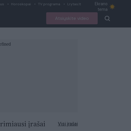
Ekrano
ius
Horoskopai
TV programa
Lrytas.lt
tema
Atsiųskite video
rimiausi įrašai
Visi įrašai