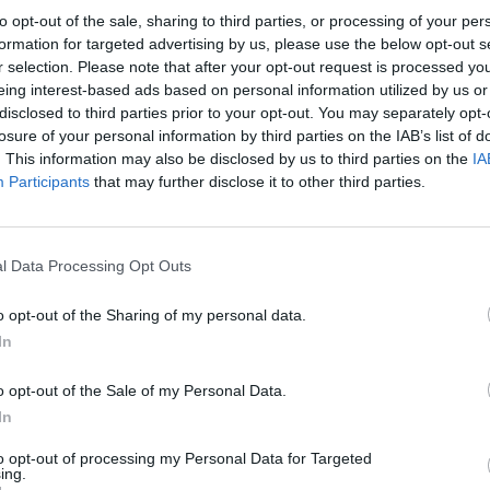
įsit
to opt-out of the sale, sharing to third parties, or processing of your per
mergaitės
Portugalija
dingimas
net
formation for targeted advertising by us, please use the below opt-out s
r selection. Please note that after your opt-out request is processed y
eing interest-based ads based on personal information utilized by us or
disclosed to third parties prior to your opt-out. You may separately opt-
losure of your personal information by third parties on the IAB’s list of
. This information may also be disclosed by us to third parties on the
IA
Participants
that may further disclose it to other third parties.
Visi įrašai
l Data Processing Opt Outs
1:56
00:02:40
Nors teigė, kad šaudmenų pakankamai –
o opt-out of the Sharing of my personal data.
imus
Ukrainai „Patriot“ D. Trumpas skirti nenori:
In
raketų mes norime
Žinios
|
Pasaulis
o opt-out of the Sale of my Personal Data.
In
3:52
00:00:29
ų
to opt-out of processing my Personal Data for Targeted
Tailandą sukrėtė protu nesuvokiamas
ing.
ios ir
išpuolis: paauglys nušovė senelius, 3