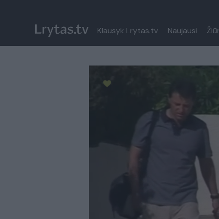
Klausyk Lrytas.tv
Naujausi
Žiū
Paremkite Ukrainą