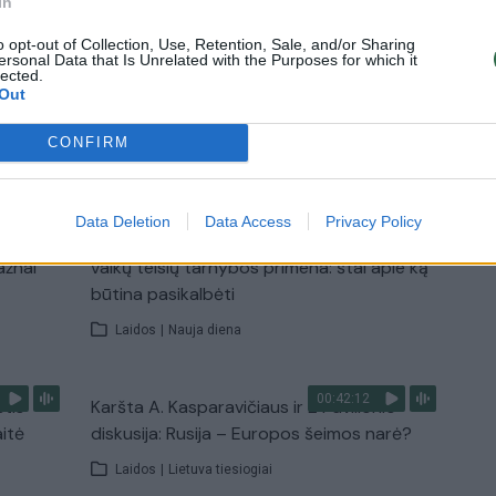
In
mokytojus ir 3 moksleivius
o opt-out of Collection, Use, Retention, Sale, and/or Sharing
ersonal Data that Is Unrelated with the Purposes for which it
Žinios
|
Pasaulis
lected.
Out
CONFIRM
TV
Visi įrašai
Data Deletion
Data Access
Privacy Policy
00:15:25
ų
Ruošiantis naujiems mokslo metams –
ažnai
vaikų teisių tarnybos primena: štai apie ką
būtina pasikalbėti
Laidos
|
Nauja diena
00:42:12
stis
Karšta A. Kasparavičiaus ir Ž Pavilionio
aitė
diskusija: Rusija – Europos šeimos narė?
Laidos
|
Lietuva tiesiogiai