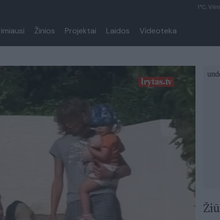
1°C, Viln
rimiausi
Žinios
Projektai
Laidos
Videoteka
Žiū