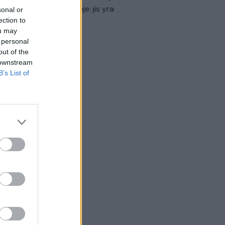
virtinti Ukrainos politikoje: jis yra
sonal or
eisus
ection to
ou may
Laidos
|
Nauja diena
 personal
out of the
 downstream
B’s List of