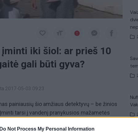
Vaiz
dvi
ne
įminti iki šiol: ar prieš 10
Sav
itė gali būti gyva?
tem
inta 2017-05-03 09:23
Nuf
enas painiausių šio amžiaus detektyvų – be žinios
Vak
Įminti tarsi į vandenį pranykusios mažametės
o teorijos apie jos dingimą kuriamos taip pat
Do Not Process My Personal Information
V. 