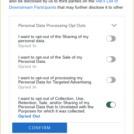
also be disclosed by us to third parties on the
IAB’s List of
Žinios
|
Lietuvos diena
Downstream Participants
that may further disclose it to other
third parties.
00:00:57
Savaitės vidurys nusimato karštas: temperatūra kils iki
Personal Data Processing Opt Outs
32 laipsnių šilumos
I want to opt-out of the Sharing of my
Žinios
|
Orai
personal data.
Opted In
I want to opt-out of the Sale of my
00:00:59
Nufilmavo, kaip patvino Vilniaus Vakarinis aplinkkelis:
Personal Data.
Opted In
vaizdas pribloškia
Žinios
I want to opt-out of processing my
|
Lietuvos diena
Personal Data for Targeted Advertising.
Opted In
00:00:55
Avarija Vilniuje: į stotelę įsirėžęs automobilis sužalojo
I want to opt-out of Collection, Use,
Retention, Sale, and/or Sharing of my
dvi moteris
Personal Data that Is Unrelated with the
Purposes for which it was collected.
Žinios
|
Lietuvos diena
Opted Out
CONFIRM