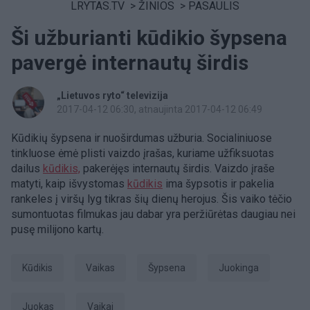
LRYTAS.TV
>
ŽINIOS
>
PASAULIS
Ši užburianti kūdikio šypsena
pavergė internautų širdis
„Lietuvos ryto“ televizija
2017-04-12 06:30
, atnaujinta 2017-04-12 06:49
Kūdikių šypsena ir nuoširdumas užburia. Socialiniuose
tinkluose ėmė plisti vaizdo įrašas, kuriame užfiksuotas
dailus
kūdikis,
pakerėjęs internautų širdis. Vaizdo įraše
matyti, kaip išvystomas
kūdikis
ima šypsotis ir pakelia
rankeles į viršų lyg tikras šių dienų herojus. Šis vaiko tėčio
sumontuotas filmukas jau dabar yra peržiūrėtas daugiau nei
pusę milijono kartų.
Kūdikis
Vaikas
šypsena
juokinga
juokas
Vaikai