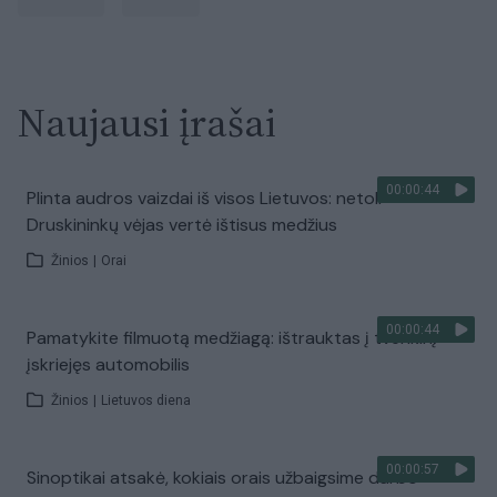
Naujausi įrašai
00:00:44
Plinta audros vaizdai iš visos Lietuvos: netoli
Druskininkų vėjas vertė ištisus medžius
Žinios
|
Orai
00:00:44
Pamatykite filmuotą medžiagą: ištrauktas į tvenkinį
įskriejęs automobilis
Žinios
|
Lietuvos diena
00:00:57
Sinoptikai atsakė, kokiais orais užbaigsime darbo