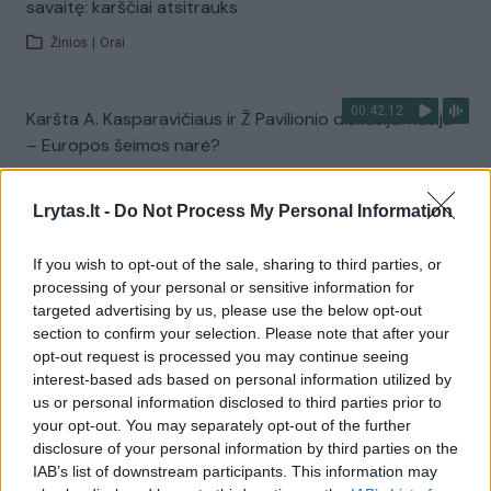
savaitę: karščiai atsitrauks
Žinios
|
Orai
00:42:12
Karšta A. Kasparavičiaus ir Ž Pavilionio diskusija: Rusija
– Europos šeimos narė?
Laidos
|
Lietuva tiesiogiai
Lrytas.lt -
Do Not Process My Personal Information
Visi įrašai
If you wish to opt-out of the sale, sharing to third parties, or
processing of your personal or sensitive information for
targeted advertising by us, please use the below opt-out
section to confirm your selection. Please note that after your
Žiūrimiausi įrašai
opt-out request is processed you may continue seeing
interest-based ads based on personal information utilized by
us or personal information disclosed to third parties prior to
your opt-out. You may separately opt-out of the further
00:00:30
Vaizdai iš tragiškos avarijos Vilniaus r.: dviejų moterų ir
disclosure of your personal information by third parties on the
vaiko gyvybių išgelbėti nepavyko
IAB’s list of downstream participants. This information may