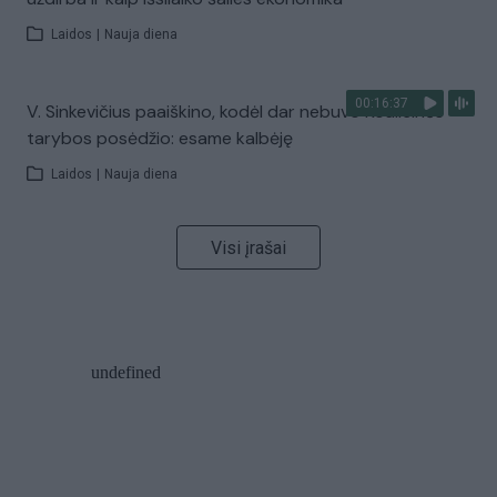
Laidos
|
Nauja diena
00:16:37
V. Sinkevičius paaiškino, kodėl dar nebuvo Koalicinės
tarybos posėdžio: esame kalbėję
Laidos
|
Nauja diena
Visi įrašai