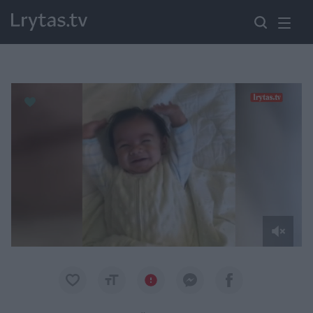
Paremkite Ukrainą