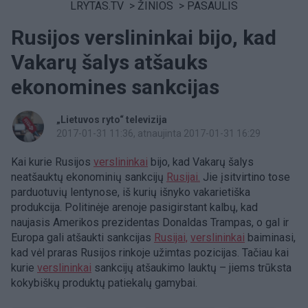
LRYTAS.TV
>
ŽINIOS
>
PASAULIS
Rusijos verslininkai bijo, kad
Vakarų šalys atšauks
ekonomines sankcijas
„Lietuvos ryto“ televizija
2017-01-31 11:36
, atnaujinta 2017-01-31 16:29
Kai kurie Rusijos
verslininkai
bijo, kad Vakarų šalys
neatšauktų ekonominių sankcijų
Rusijai.
Jie įsitvirtino tose
parduotuvių lentynose, iš kurių išnyko vakarietiška
produkcija. Politinėje arenoje pasigirstant kalbų, kad
naujasis Amerikos prezidentas Donaldas Trampas, o gal ir
Europa gali atšaukti sankcijas
Rusijai,
verslininkai
baiminasi,
kad vėl praras Rusijos rinkoje užimtas pozicijas. Tačiau kai
kurie
verslininkai
sankcijų atšaukimo lauktų – jiems trūksta
kokybiškų produktų patiekalų gamybai.