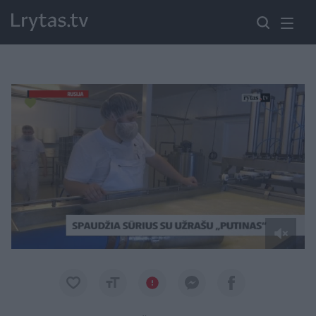
Paremkite Ukrainą