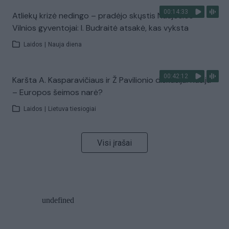
00:14:33
Atliekų krizė nedingo – pradėjo skųstis Naujosios
Vilnios gyventojai: I. Budraitė atsakė, kas vyksta
Laidos
|
Nauja diena
00:42:12
Karšta A. Kasparavičiaus ir Ž Pavilionio diskusija: Rusija
– Europos šeimos narė?
Laidos
|
Lietuva tiesiogiai
Visi įrašai