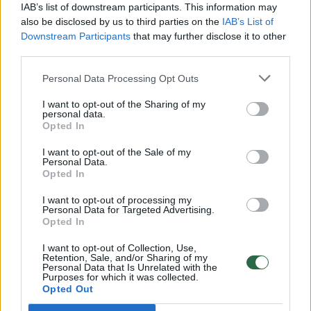
Vaizdai iš tragiškos avarijos Vilniaus r.: dviejų moterų ir
IAB’s list of downstream participants. This information may
vaiko gyvybių išgelbėti nepavyko
also be disclosed by us to third parties on the
IAB’s List of
Downstream Participants
that may further disclose it to other
Žinios
|
Lietuvos diena
third parties.
Personal Data Processing Opt Outs
00:00:57
Savaitės vidurys nusimato karštas: temperatūra kils iki
I want to opt-out of the Sharing of my
32 laipsnių šilumos
personal data.
Opted In
Žinios
|
Orai
I want to opt-out of the Sale of my
Personal Data.
Opted In
00:15:54
V. Zalužno pasisakymą laiko bandymu įsitvirtinti
Ukrainos politikoje: jis yra neteisus
I want to opt-out of processing my
Personal Data for Targeted Advertising.
Laidos
|
Nauja diena
Opted In
I want to opt-out of Collection, Use,
Retention, Sale, and/or Sharing of my
00:00:59
Nufilmavo, kaip patvino Vilniaus Vakarinis aplinkkelis:
Personal Data that Is Unrelated with the
Purposes for which it was collected.
vaizdas pribloškia
Opted Out
Žinios
|
Lietuvos diena