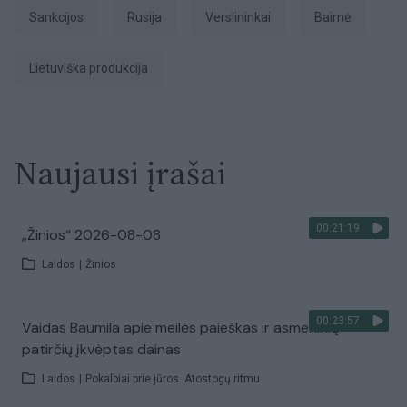
sankcijos
Rusija
Verslininkai
baimė
lietuviška produkcija
Naujausi įrašai
00:21:19
„Žinios“ 2026-08-08
Laidos
|
Žinios
00:23:57
Vaidas Baumila apie meilės paieškas ir asmeninių
patirčių įkvėptas dainas
Laidos
|
Pokalbiai prie jūros. Atostogų ritmu