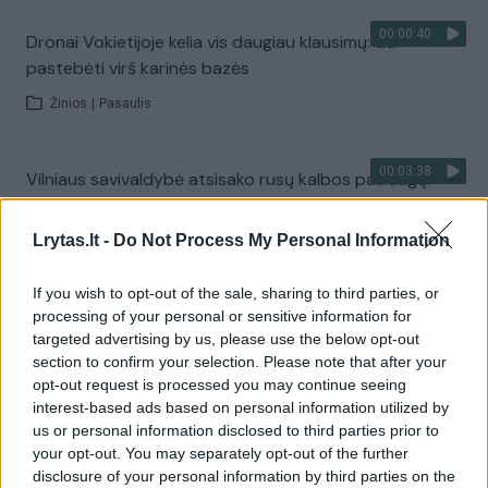
00:00:40
Dronai Vokietijoje kelia vis daugiau klausimų: du
pastebėti virš karinės bazės
Žinios
|
Pasaulis
00:03:38
Vilniaus savivaldybė atsisako rusų kalbos paslaugų:
pokyčiai laukia ir mokyklose
Lrytas.lt -
Do Not Process My Personal Information
Žinios
|
Lietuvos diena
If you wish to opt-out of the sale, sharing to third parties, or
Visi įrašai
processing of your personal or sensitive information for
targeted advertising by us, please use the below opt-out
section to confirm your selection. Please note that after your
opt-out request is processed you may continue seeing
Žiūrimiausi įrašai
interest-based ads based on personal information utilized by
us or personal information disclosed to third parties prior to
your opt-out. You may separately opt-out of the further
disclosure of your personal information by third parties on the
00:00:30