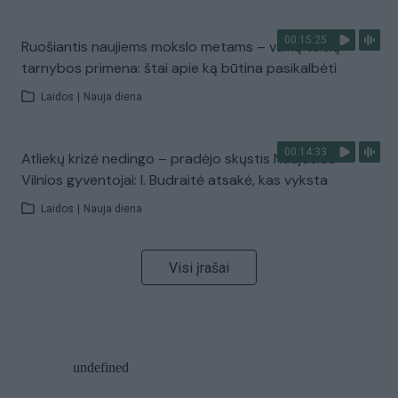
00:15:25
Ruošiantis naujiems mokslo metams – vaikų teisių
tarnybos primena: štai apie ką būtina pasikalbėti
Laidos
|
Nauja diena
00:14:33
Atliekų krizė nedingo – pradėjo skųstis Naujosios
Vilnios gyventojai: I. Budraitė atsakė, kas vyksta
Laidos
|
Nauja diena
Visi įrašai