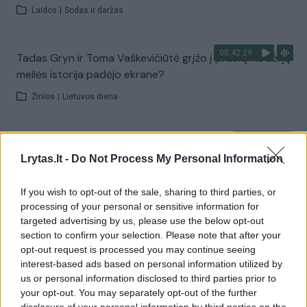
Laidos
|
Sodas ir daržas
00:42:29
Tadas Gryn ir Toma Vaškevičiūtė grįžo į praeitį: kodėl jų
meilės istorija padėjo ekrane?
Žinios
|
Lietuvos diena
00:21:19
„Žinios“ 2026-08-08
Lrytas.lt -
Do Not Process My Personal Information
Laidos
|
Žinios
If you wish to opt-out of the sale, sharing to third parties, or
processing of your personal or sensitive information for
Visi įrašai
targeted advertising by us, please use the below opt-out
section to confirm your selection. Please note that after your
opt-out request is processed you may continue seeing
interest-based ads based on personal information utilized by
Žiūrimiausi įrašai
us or personal information disclosed to third parties prior to
your opt-out. You may separately opt-out of the further