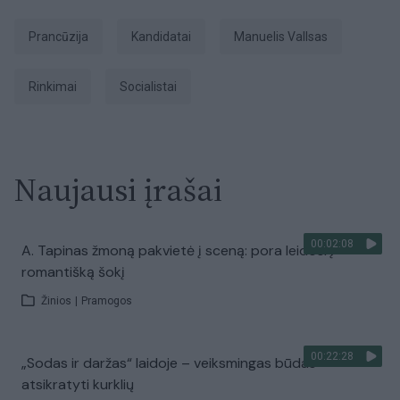
Prancūzija
kandidatai
Manuelis Vallsas
Rinkimai
socialistai
Naujausi įrašai
00:02:08
A. Tapinas žmoną pakvietė į sceną: pora leidosi į
romantišką šokį
Žinios
|
Pramogos
00:22:28
„Sodas ir daržas“ laidoje – veiksmingas būdas
atsikratyti kurklių