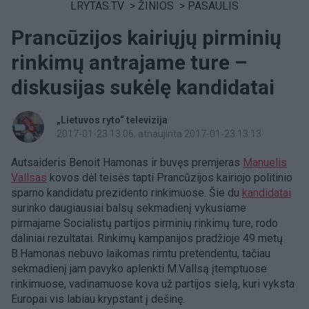
LRYTAS.TV
>
ŽINIOS
>
PASAULIS
Prancūzijos kairiųjų pirminių
rinkimų antrajame ture –
diskusijas sukėlę kandidatai
„Lietuvos ryto“ televizija
2017-01-23 13:06
, atnaujinta 2017-01-23 13:13
Autsaideris Benoit Hamonas ir buvęs premjeras
Manuelis
Vallsas
kovos dėl teisės tapti Prancūzijos kairiojo politinio
sparno kandidatu prezidento rinkimuose. Šie du
kandidatai
surinko daugiausiai balsų sekmadienį vykusiame
pirmajame Socialistų partijos pirminių rinkimų ture, rodo
daliniai rezultatai. Rinkimų kampanijos pradžioje 49 metų
B.Hamonas nebuvo laikomas rimtu pretendentu, tačiau
sekmadienį jam pavyko aplenkti M.Vallsą įtemptuose
rinkimuose, vadinamuose kova už partijos sielą, kuri vyksta
Europai vis labiau krypstant į dešinę.