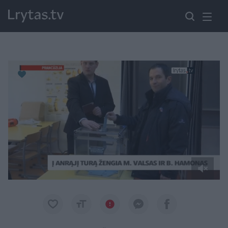
Paremkite Ukrainą