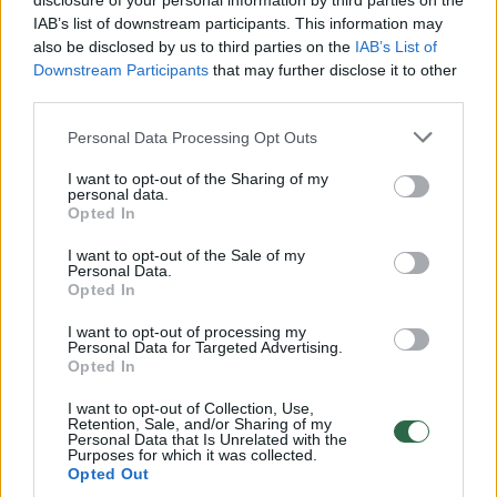
disclosure of your personal information by third parties on the
IAB’s list of downstream participants. This information may
00:00:30
Vaizdai iš tragiškos avarijos Vilniaus r.: dviejų moterų ir
also be disclosed by us to third parties on the
IAB’s List of
vaiko gyvybių išgelbėti nepavyko
Downstream Participants
that may further disclose it to other
third parties.
Žinios
|
Lietuvos diena
Personal Data Processing Opt Outs
00:00:57
Savaitės vidurys nusimato karštas: temperatūra kils iki
I want to opt-out of the Sharing of my
personal data.
32 laipsnių šilumos
Opted In
Žinios
|
Orai
I want to opt-out of the Sale of my
Personal Data.
Opted In
00:15:54
V. Zalužno pasisakymą laiko bandymu įsitvirtinti
I want to opt-out of processing my
Ukrainos politikoje: jis yra neteisus
Personal Data for Targeted Advertising.
Opted In
Laidos
|
Nauja diena
I want to opt-out of Collection, Use,
Retention, Sale, and/or Sharing of my
Personal Data that Is Unrelated with the
00:00:57
Sinoptikai atsakė, kokiais orais užbaigsime darbo
Purposes for which it was collected.
Opted Out
savaitę: karščiai atsitrauks