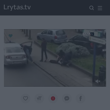
Paremkite Ukrainą