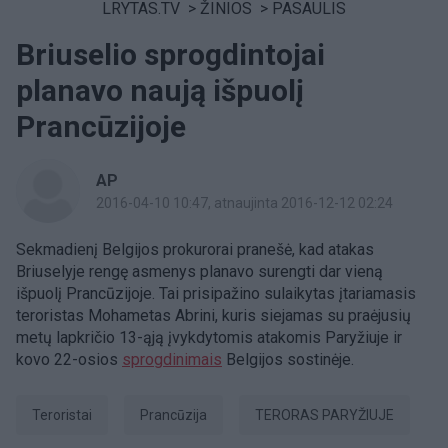
LRYTAS.TV
>
ŽINIOS
>
PASAULIS
Briuselio sprogdintojai
planavo naują išpuolį
Prancūzijoje
AP
2016-04-10 10:47
, atnaujinta 2016-12-12 02:24
Sekmadienį Belgijos prokurorai pranešė, kad atakas
Briuselyje rengę asmenys planavo surengti dar vieną
išpuolį Prancūzijoje. Tai prisipažino sulaikytas įtariamasis
teroristas Mohametas Abrini, kuris siejamas su praėjusių
metų lapkričio 13-ąją įvykdytomis atakomis Paryžiuje ir
kovo 22-osios
sprogdinimais
Belgijos sostinėje.
teroristai
Prancūzija
TERORAS PARYŽIUJE