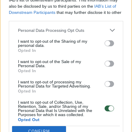
IAB’s list of downstream participants. This information may
vaiko gyvybių išgelbėti nepavyko
also be disclosed by us to third parties on the
IAB’s List of
Downstream Participants
that may further disclose it to other
Žinios
|
Lietuvos diena
third parties.
Personal Data Processing Opt Outs
00:00:57
Savaitės vidurys nusimato karštas: temperatūra kils iki
32 laipsnių šilumos
I want to opt-out of the Sharing of my
personal data.
Žinios
|
Orai
Opted In
I want to opt-out of the Sale of my
Personal Data.
00:15:54
V. Zalužno pasisakymą laiko bandymu įsitvirtinti
Opted In
Ukrainos politikoje: jis yra neteisus
I want to opt-out of processing my
Personal Data for Targeted Advertising.
Laidos
|
Nauja diena
Opted In
I want to opt-out of Collection, Use,
00:00:57
Retention, Sale, and/or Sharing of my
Sinoptikai atsakė, kokiais orais užbaigsime darbo
Personal Data that Is Unrelated with the
savaitę: karščiai atsitrauks
Purposes for which it was collected.
Opted Out
Žinios
|
Orai
CONFIRM