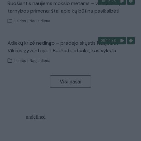
00:15:25
Ruošiantis naujiems mokslo metams – vaikų teisių
tarnybos primena: štai apie ką būtina pasikalbėti
Laidos
|
Nauja diena
00:14:33
Atliekų krizė nedingo – pradėjo skųstis Naujosios
Vilnios gyventojai: I. Budraitė atsakė, kas vyksta
Laidos
|
Nauja diena
Visi įrašai