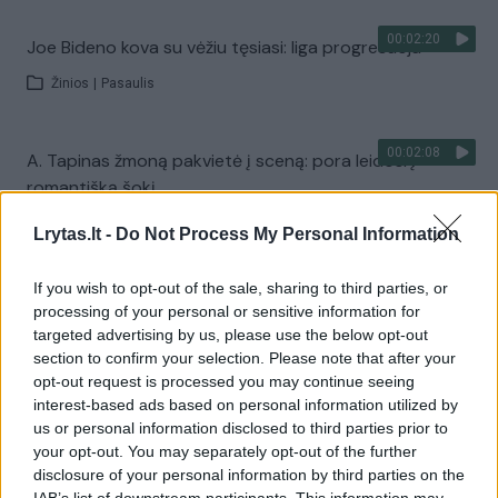
00:02:20
Joe Bideno kova su vėžiu tęsiasi: liga progresuoja
Žinios
|
Pasaulis
00:02:08
A. Tapinas žmoną pakvietė į sceną: pora leidosi į
romantišką šokį
Žinios
|
Pramogos
Lrytas.lt -
Do Not Process My Personal Information
If you wish to opt-out of the sale, sharing to third parties, or
Visi įrašai
processing of your personal or sensitive information for
targeted advertising by us, please use the below opt-out
section to confirm your selection. Please note that after your
opt-out request is processed you may continue seeing
Žiūrimiausi įrašai
interest-based ads based on personal information utilized by
us or personal information disclosed to third parties prior to
your opt-out. You may separately opt-out of the further
disclosure of your personal information by third parties on the
00:00:30
Vaizdai iš tragiškos avarijos Vilniaus r.: dviejų moterų ir