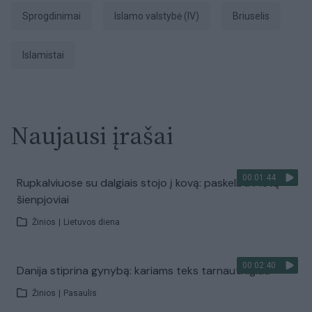
sprogdinimai
Islamo valstybė (IV)
Briuselis
islamistai
Naujausi įrašai
00:01:44
Rupkalviuose su dalgiais stojo į kovą: paskelbti Metų
šienpjoviai
Žinios
|
Lietuvos diena
00:02:40
Danija stiprina gynybą: kariams teks tarnauti ilgiau
Žinios
|
Pasaulis