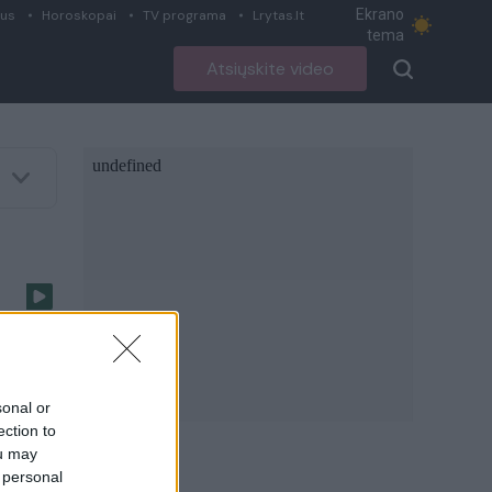
Ekrano
ius
Horoskopai
TV programa
Lrytas.lt
tema
Atsiųskite video
sonal or
ection to
ou may
 personal