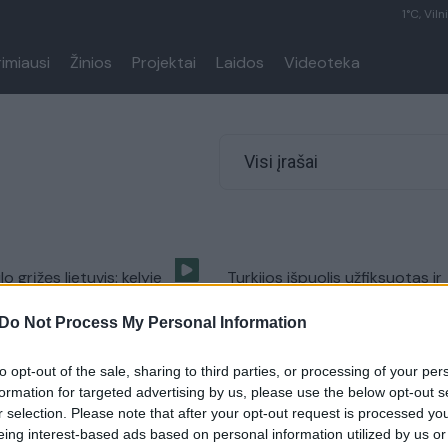
1°C, Viln
rimiausi
Žinios
Projektai
Laidos
Videoteka
Visi įrašai
o grįžęs lietuvis: kelyje
Turkijos išpuolis užfiksuotas ir
aunas didesnė tikimybė žūti
tiesioginiame eteryje, ir miesto
Do Not Process My Personal Information
kamerose
Lietuvos diena
Žinios
|
Pasaulis
to opt-out of the sale, sharing to third parties, or processing of your per
formation for targeted advertising by us, please use the below opt-out s
r selection. Please note that after your opt-out request is processed y
eing interest-based ads based on personal information utilized by us or