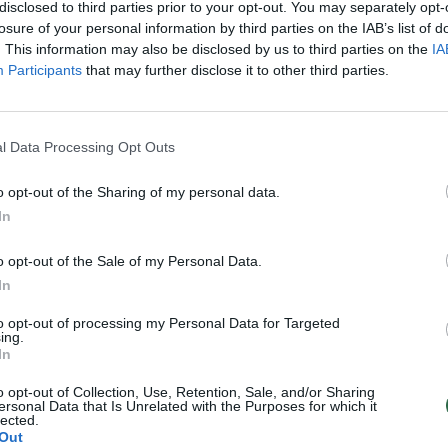
is išpuolis Stambule:
„Tez Tour“ atstovė apie padėt
disclosed to third parties prior to your opt-out. You may separately opt-
 skaičius auga
Antalijoje: „Kurortuose ramu“
losure of your personal information by third parties on the IAB’s list of
. This information may also be disclosed by us to third parties on the
IA
Pasaulis
Žinios
|
Lietuvos diena
Participants
that may further disclose it to other third parties.
l Data Processing Opt Outs
nai: vietoj Belgijos turėjo
Briuselio sprogdintojai planav
oti Prancūzija
naują išpuolį Prancūzijoje
o opt-out of the Sharing of my personal data.
Pasaulis
Žinios
|
Pasaulis
In
o opt-out of the Sale of my Personal Data.
i“ netoli Sirijos sostinės
Turkija dėl sprogdinimo Ankar
In
irtinę sprogdinimų
apkaltino „Islamo valstybę“
to opt-out of processing my Personal Data for Targeted
ing.
Pasaulis
Žinios
|
Pasaulis
In
o opt-out of Collection, Use, Retention, Sale, and/or Sharing
ideda Bostono maratono
ersonal Data that Is Unrelated with the Purposes for which it
lected.
ojo teismas
Out