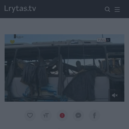
Paremkite Ukrainą