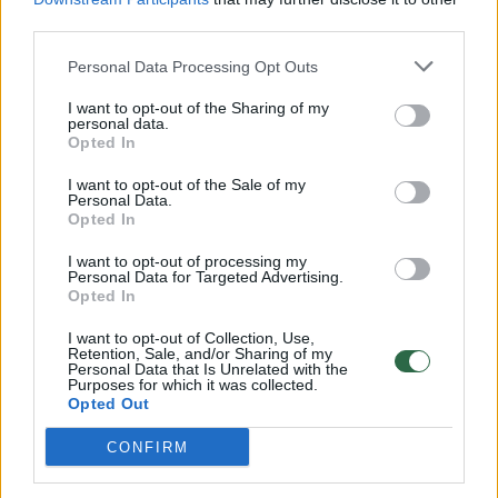
third parties.
00:00:57
Savaitės vidurys nusimato karštas: temperatūra kils iki
32 laipsnių šilumos
Personal Data Processing Opt Outs
Žinios
|
Orai
I want to opt-out of the Sharing of my
personal data.
Opted In
00:15:54
V. Zalužno pasisakymą laiko bandymu įsitvirtinti
I want to opt-out of the Sale of my
Ukrainos politikoje: jis yra neteisus
Personal Data.
Opted In
Laidos
|
Nauja diena
I want to opt-out of processing my
Personal Data for Targeted Advertising.
Opted In
00:00:59
Nufilmavo, kaip patvino Vilniaus Vakarinis aplinkkelis:
vaizdas pribloškia
I want to opt-out of Collection, Use,
Retention, Sale, and/or Sharing of my
Personal Data that Is Unrelated with the
Žinios
|
Lietuvos diena
Purposes for which it was collected.
Opted Out
Visi įrašai
CONFIRM