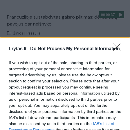
00:00:37
Prancūzijoje sustabdytas gaisro plitimas: dėl karščių
pavojus dar neišnyko
Žinios
|
Pasaulis
Lrytas.lt -
Do Not Process My Personal Information
Visi įrašai
If you wish to opt-out of the sale, sharing to third parties, or
processing of your personal or sensitive information for
targeted advertising by us, please use the below opt-out
Žiūrimiausi įrašai
section to confirm your selection. Please note that after your
opt-out request is processed you may continue seeing
interest-based ads based on personal information utilized by
us or personal information disclosed to third parties prior to
00:00:30
Vaizdai iš tragiškos avarijos Vilniaus r.: dviejų moterų ir
your opt-out. You may separately opt-out of the further
vaiko gyvybių išgelbėti nepavyko
disclosure of your personal information by third parties on the
IAB’s list of downstream participants. This information may
Žinios
|
Lietuvos diena
also be disclosed by us to third parties on the
IAB’s List of
Downstream Participants
that may further disclose it to other