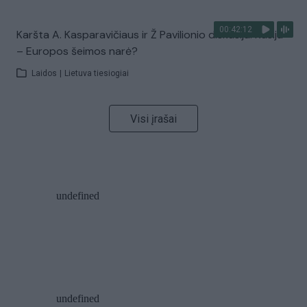
00:42:12
Karšta A. Kasparavičiaus ir Ž Pavilionio diskusija: Rusija
– Europos šeimos narė?
Laidos
|
Lietuva tiesiogiai
Visi įrašai