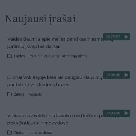
Naujausi įrašai
00:23:57
Vaidas Baumila apie meilės paieškas ir asmeninių
patirčių įkvėptas dainas
Laidos
|
Pokalbiai prie jūros. Atostogų ritmu
00:00:40
Dronai Vokietijoje kelia vis daugiau klausimų: du
pastebėti virš karinės bazės
Žinios
|
Pasaulis
00:03:38
Vilniaus savivaldybė atsisako rusų kalbos paslaugų:
pokyčiai laukia ir mokyklose
Žinios
|
Lietuvos diena