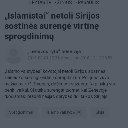
LRYTAS.TV
>
ŽINIOS
>
PASAULIS
„Islamistai“ netoli Sirijos
sostinės surengė virtinę
sprogdinimų
„Lietuvos ryto“ televizija
2016-02-01 12:31
, atnaujinta 2016-12-12 00:59
„Islamo valstybės“ kovotojai netoli Sirijos sostinės
Damasko surengė virtinę sprogdinimų. Per juos žuvo
mažiausiai 71 žmogus, dešimtys sužeisti. Tarp aukų yra
penki vaikai. Ši ataka surengta tuomet, kai Ženevoje
ruošiamasi pradėti naujas derybas dėl taikos Sirijoje.
sprogdinimai
Islamo valstybė (IV)
Sirija