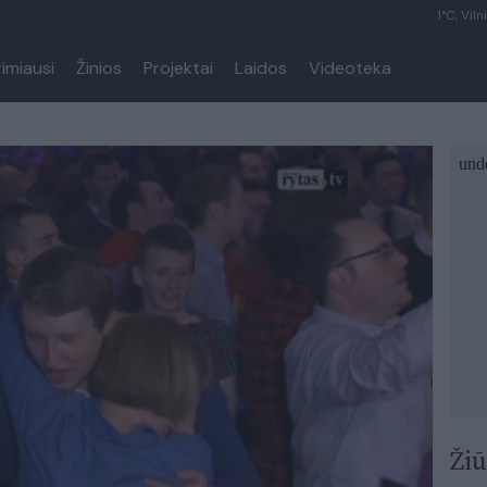
1°C, Viln
rimiausi
Žinios
Projektai
Laidos
Videoteka
Žiū