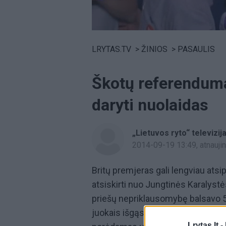
Volume
0%
LRYTAS.TV
>
ŽINIOS
>
PASAULIS
Škotų referendumas
daryti nuolaidas
„Lietuvos ryto“ televizij
2014-09-19 13:49
, atnauj
Britų premjeras gali lengviau atsi
atsiskirti nuo Jungtinės Karalystė
priešų nepriklausomybę balsavo 5
juokais išgąsdino Londoną. Premje
Lrytas.lt -