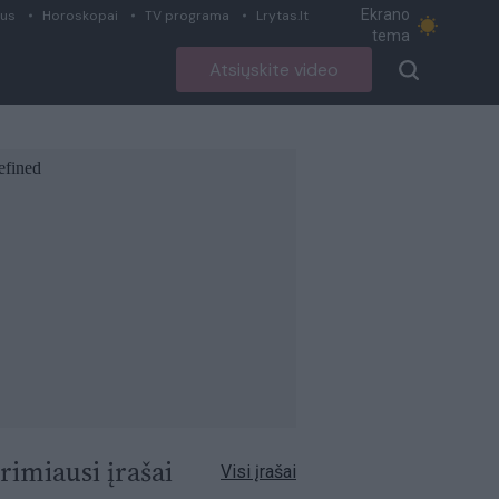
Ekrano
ius
Horoskopai
TV programa
Lrytas.lt
tema
Atsiųskite video
rimiausi įrašai
Visi įrašai