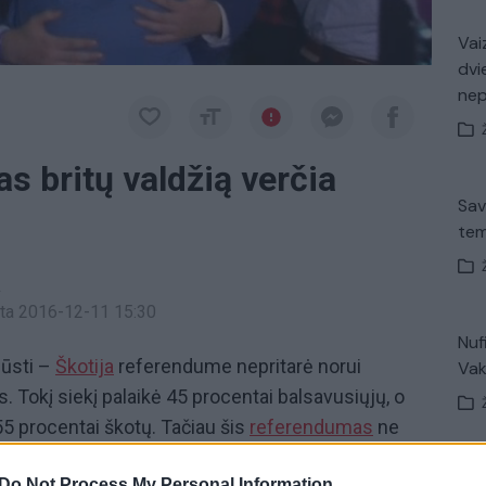
Vaiz
dvi
ne
 britų valdžią verčia
Sav
tem
a
inta 2016-12-11 15:30
Nuf
pūsti –
Škotija
referendume nepritarė norui
Vak
s. Tokį siekį palaikė 45 procentai balsavusiųjų, o
5 procentai škotų. Tačiau šis
referendumas
ne
ras D. Cameronas nors ir džiaugiasi rezultatais,
V. 
Do Not Process My Personal Information