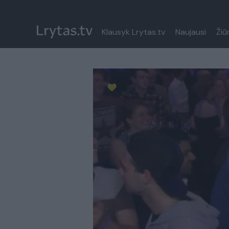
Klausyk Lrytas.tv
Naujausi
Žiū
Paremkite Ukrainą