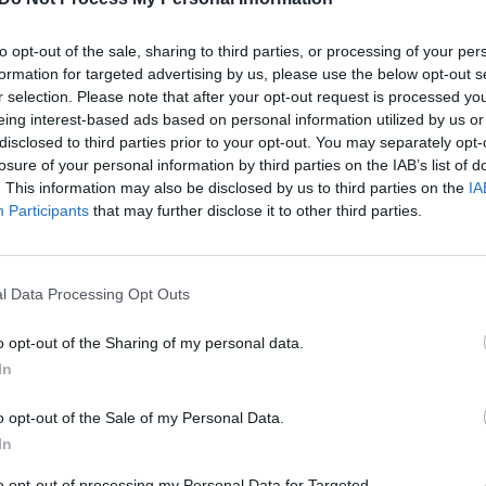
s atvejams ateityje, pažadėjo daugiau galių
įsit
tės sritims.
net
to opt-out of the sale, sharing to third parties, or processing of your per
formation for targeted advertising by us, please use the below opt-out s
mas
Škotija
Alexas Salmondas
r selection. Please note that after your opt-out request is processed y
eing interest-based ads based on personal information utilized by us or
disclosed to third parties prior to your opt-out. You may separately opt-
omybės
Jungtinė Karalystė
losure of your personal information by third parties on the IAB’s list of
. This information may also be disclosed by us to third parties on the
IA
Participants
that may further disclose it to other third parties.
Visi įrašai
l Data Processing Opt Outs
o opt-out of the Sharing of my personal data.
2:40
00:03:52
mai –
Liūdna vyresnio amžiaus dirbančiųjų
In
nenori:
kasdienybė – priekabiavimas, patyčios ir
užgaulūs įvardžiai
o opt-out of the Sale of my Personal Data.
In
Žinios
|
Lietuvos diena
to opt-out of processing my Personal Data for Targeted