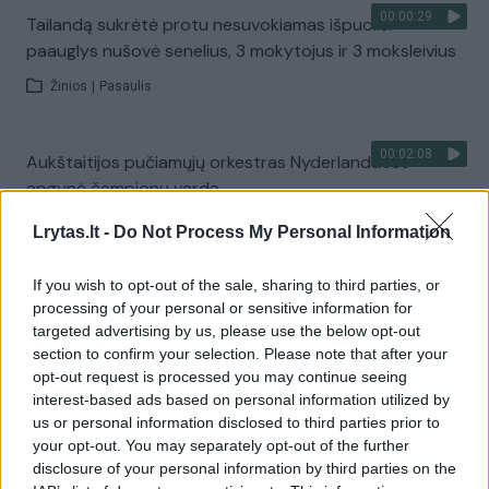
00:00:29
Tailandą sukrėtė protu nesuvokiamas išpuolis:
paauglys nušovė senelius, 3 mokytojus ir 3 moksleivius
Žinios
|
Pasaulis
00:02:08
Aukštaitijos pučiamųjų orkestras Nyderlanduose
apgynė čempionų vardą
Žinios
|
Lietuvos diena
Lrytas.lt -
Do Not Process My Personal Information
If you wish to opt-out of the sale, sharing to third parties, or
Visi įrašai
processing of your personal or sensitive information for
targeted advertising by us, please use the below opt-out
section to confirm your selection. Please note that after your
opt-out request is processed you may continue seeing
Žiūrimiausi įrašai
interest-based ads based on personal information utilized by
us or personal information disclosed to third parties prior to
your opt-out. You may separately opt-out of the further
disclosure of your personal information by third parties on the
00:00:30
Vaizdai iš tragiškos avarijos Vilniaus r.: dviejų moterų ir