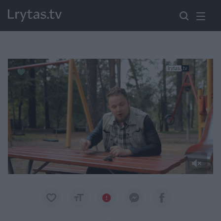
Paremkite Ukrainą