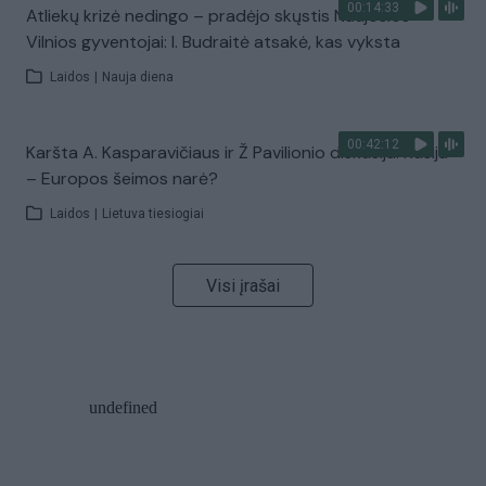
00:14:33
Atliekų krizė nedingo – pradėjo skųstis Naujosios
Vilnios gyventojai: I. Budraitė atsakė, kas vyksta
Laidos
|
Nauja diena
00:42:12
Karšta A. Kasparavičiaus ir Ž Pavilionio diskusija: Rusija
– Europos šeimos narė?
Laidos
|
Lietuva tiesiogiai
Visi įrašai