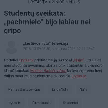
LRYTAS.TV
>
ŽINIOS
>
NULIS
Studentų sveikata:
„pachmielo“ bijo labiau nei
gripo
„Lietuvos ryto“ televizija
2015-10-09 15:30
, atnaujinta 2016-12-11 22:47
Portalas
Lrytas.tv
pristato naują sezoną!
„Nulis“
– tai laida
apie studentų gyvenimą, skirta ne tik studentams. „Humoro
klubo“ komikas
Mantas Bartuševičius
kiekvieną trečiadienį
dalins patarimus studentams tik portale
Lrytas.tv.
Mantas Bartuševičius
Laida Nulis
Nulis
Lrytas.tv
pirmakursiai
studentai