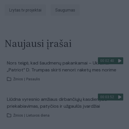
Lrytas.tv projektai
Saugumas
Naujausi įrašai
00:02:40
Nors teigė, kad šaudmenų pakankamai – Ukrainai
„Patriot“ D. Trumpas skirti nenori: raketų mes norime
Žinios
|
Pasaulis
00:03:52
Liūdna vyresnio amžiaus dirbančiųjų kasdienybė –
priekabiavimas, patyčios ir užgaulūs įvardžiai
Žinios
|
Lietuvos diena