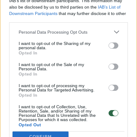
IAB’s list of downstream participants. This information may
vaiko gyvybių išgelbėti nepavyko
also be disclosed by us to third parties on the
IAB’s List of
Downstream Participants
that may further disclose it to other
Žinios
|
Lietuvos diena
third parties.
Personal Data Processing Opt Outs
00:00:57
Savaitės vidurys nusimato karštas: temperatūra kils iki
32 laipsnių šilumos
I want to opt-out of the Sharing of my
personal data.
Opted In
Žinios
|
Orai
I want to opt-out of the Sale of my
Personal Data.
00:00:59
Nufilmavo, kaip patvino Vilniaus Vakarinis aplinkkelis:
Opted In
vaizdas pribloškia
I want to opt-out of processing my
Personal Data for Targeted Advertising.
Žinios
|
Lietuvos diena
Opted In
I want to opt-out of Collection, Use,
00:15:54
Retention, Sale, and/or Sharing of my
V. Zalužno pasisakymą laiko bandymu įsitvirtinti
Personal Data that Is Unrelated with the
Ukrainos politikoje: jis yra neteisus
Purposes for which it was collected.
Opted Out
Laidos
|
Nauja diena
CONFIRM