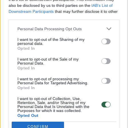
also be disclosed by us to third parties on the
IAB’s List of
Žinios
|
Nulis
Downstream Participants
that may further disclose it to other
third parties.
Sumuštas humoro laidos vedėjas: „Bijau išeiti į gatvę“
Personal Data Processing Opt Outs
Žinios
|
Nulis
I want to opt-out of the Sharing of my
personal data.
Opted In
Vilniaus gėda: trys blogiausi naktiniai klubai
I want to opt-out of the Sale of my
Personal Data.
Žinios
|
Nulis
Opted In
I want to opt-out of processing my
Personal Data for Targeted Advertising.
Patarimai studentams: kokį transportą rinktis Vilniuje?
Opted In
Žinios
|
Nulis
I want to opt-out of Collection, Use,
Retention, Sale, and/or Sharing of my
Personal Data that Is Unrelated with the
Purposes for which it was collected.
Ko aktorius Mindaugas Papinigis gailisi iš studijų metų?
Opted Out
Žinios
|
Nulis
CONFIRM