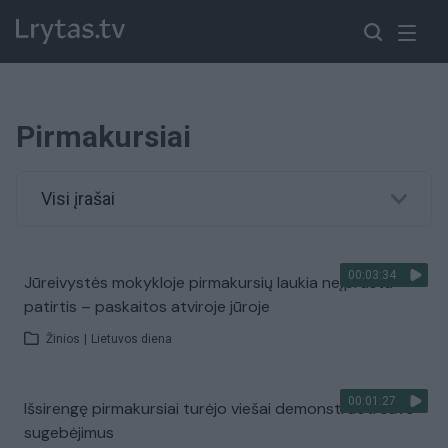
Pirmakursiai
Visi įrašai
00:03:34
Jūreivystės mokykloje pirmakursių laukia neįprasta
patirtis – paskaitos atviroje jūroje
Žinios
|
Lietuvos diena
00:01:27
Išsirengę pirmakursiai turėjo viešai demonstruoti savo
sugebėjimus