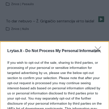
Žinios
|
Pasaulis
To dar nebuvo – Ž. Grigaičio sentencija virto laida!
Žinios
|
Nulis
Studentų lūpomis kalba tiesa: Žilviną Grigaitį išlaiko
Lrytas.lt -
Do Not Process My Personal Information
žmona!
Žinios
|
Nulis
If you wish to opt-out of the sale, sharing to third parties, or
processing of your personal or sensitive information for
targeted advertising by us, please use the below opt-out
Akibrokštas pensininkams: studentai išgyvena už 30
section to confirm your selection. Please note that after your
eurų!
opt-out request is processed you may continue seeing
interest-based ads based on personal information utilized by
Žinios
|
Nulis
us or personal information disclosed to third parties prior to
your opt-out. You may separately opt-out of the further
disclosure of your personal information by third parties on the
Studentų sveikata: „pachmielo“ bijo labiau nei gripo
IAB’s list of downstream participants. This information may