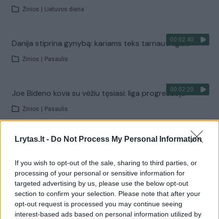
Žinios
|
Lietuvos diena
00:02:40
Danija stiprina gynybą: kariams teks tarnauti ilgiau
Žinios
|
Pasaulis
00:02:20
Joe Bideno kova su vėžiu tęsiasi: liga progresuoja
Žinios
|
Pasaulis
Lrytas.lt -
Do Not Process My Personal Information
00:02:08
A. Tapinas žmoną pakvietė į sceną: pora leidosi į
romantišką šokį
If you wish to opt-out of the sale, sharing to third parties, or
Žinios
|
Pramogos
processing of your personal or sensitive information for
targeted advertising by us, please use the below opt-out
section to confirm your selection. Please note that after your
Visi įrašai
opt-out request is processed you may continue seeing
interest-based ads based on personal information utilized by