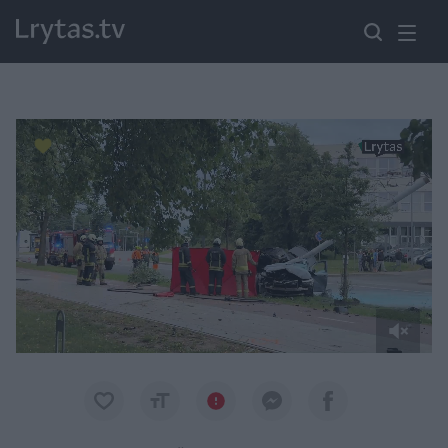
Paremkite Ukrainą