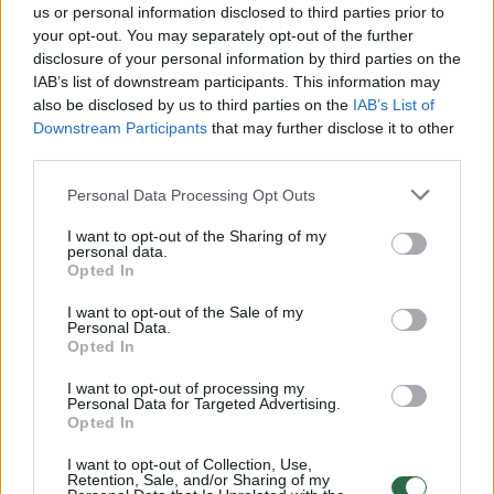
us or personal information disclosed to third parties prior to
your opt-out. You may separately opt-out of the further
Žiūrimiausi įrašai
disclosure of your personal information by third parties on the
IAB’s list of downstream participants. This information may
also be disclosed by us to third parties on the
IAB’s List of
Downstream Participants
that may further disclose it to other
00:00:30
Vaizdai iš tragiškos avarijos Vilniaus r.: dviejų moterų ir
third parties.
vaiko gyvybių išgelbėti nepavyko
Personal Data Processing Opt Outs
Žinios
|
Lietuvos diena
I want to opt-out of the Sharing of my
personal data.
Opted In
00:00:57
Savaitės vidurys nusimato karštas: temperatūra kils iki
32 laipsnių šilumos
I want to opt-out of the Sale of my
Personal Data.
Opted In
Žinios
|
Orai
I want to opt-out of processing my
Personal Data for Targeted Advertising.
00:15:54
Opted In
V. Zalužno pasisakymą laiko bandymu įsitvirtinti
Ukrainos politikoje: jis yra neteisus
I want to opt-out of Collection, Use,
Retention, Sale, and/or Sharing of my
Laidos
|
Nauja diena