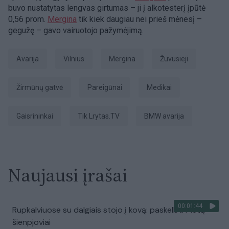
buvo nustatytas lengvas girtumas – ji į alkotesterį įpūtė
0,56 prom.
Mergina
tik kiek daugiau nei prieš mėnesį –
gegužę – gavo vairuotojo pažymėjimą.
avarija
Vilnius
Mergina
žuvusieji
Žirmūnų gatvė
pareigūnai
medikai
gaisrininkai
tik Lrytas.TV
BMW avarija
Naujausi įrašai
00:01:44
Rupkalviuose su dalgiais stojo į kovą: paskelbti Metų
šienpjoviai