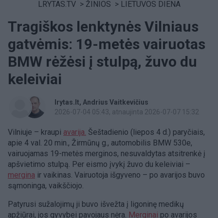
LRYTAS.TV
>
ŽINIOS
>
LIETUVOS DIENA
Tragiškos lenktynės Vilniaus
gatvėmis: 19-metės vairuotas
BMW rėžėsi į stulpą, žuvo du
keleiviai
lrytas.lt
Andrius Vaitkevičius
2026-07-04 05:43
, atnaujinta 2026-07-07 15:32
Vilniuje – kraupi
avarija.
Šeštadienio (liepos 4 d.) paryčiais,
apie 4 val. 20 min., Žirmūnų g., automobilis BMW 530e,
vairuojamas 19-metės merginos, nesuvaldytas atsitrenkė į
apšvietimo stulpą. Per eismo įvykį žuvo du keleiviai –
mergina
ir vaikinas. Vairuotoja išgyveno – po avarijos buvo
sąmoninga, vaikščiojo.
Patyrusi sužalojimų ji buvo išvežta į ligoninę medikų
apžiūrai, jos gyvybei pavojaus nėra.
Merginai
po avarijos