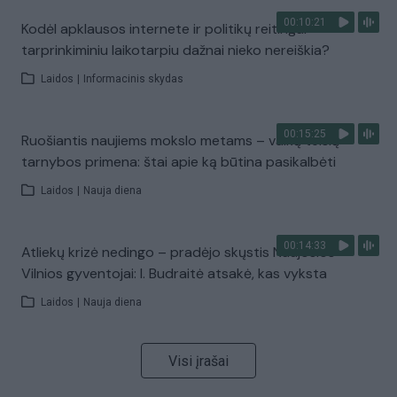
00:10:21
Kodėl apklausos internete ir politikų reitingai
tarprinkiminiu laikotarpiu dažnai nieko nereiškia?
Laidos
|
Informacinis skydas
00:15:25
Ruošiantis naujiems mokslo metams – vaikų teisių
tarnybos primena: štai apie ką būtina pasikalbėti
Laidos
|
Nauja diena
00:14:33
Atliekų krizė nedingo – pradėjo skųstis Naujosios
Vilnios gyventojai: I. Budraitė atsakė, kas vyksta
Laidos
|
Nauja diena
Visi įrašai