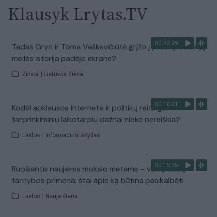
Klausyk Lrytas.TV
00:42:29
Tadas Gryn ir Toma Vaškevičiūtė grįžo į praeitį: kodėl jų
meilės istorija padėjo ekrane?
Žinios
|
Lietuvos diena
00:10:21
Kodėl apklausos internete ir politikų reitingai
tarprinkiminiu laikotarpiu dažnai nieko nereiškia?
Laidos
|
Informacinis skydas
00:15:25
Ruošiantis naujiems mokslo metams – vaikų teisių
tarnybos primena: štai apie ką būtina pasikalbėti
Laidos
|
Nauja diena