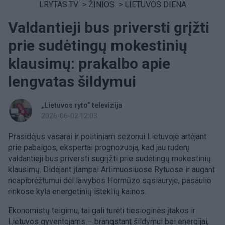
LRYTAS.TV
>
ŽINIOS
>
LIETUVOS DIENA
Valdantieji bus priversti grįžti
prie sudėtingų mokestinių
klausimų: prakalbo apie
lengvatas šildymui
„Lietuvos ryto“ televizija
2026-06-02 12:03
Prasidėjus vasarai ir politiniam sezonui Lietuvoje artėjant
prie pabaigos, ekspertai prognozuoja, kad jau rudenį
valdantieji bus priversti sugrįžti prie sudėtingų mokestinių
klausimų. Didėjant įtampai Artimuosiuose Rytuose ir augant
neapibrėžtumui dėl laivybos Hormūzo sąsiauryje, pasaulio
rinkose kyla energetinių išteklių kainos.
Ekonomistų teigimu, tai gali turėti tiesioginės įtakos ir
Lietuvos gyventojams – brangstant šildymui bei energijai,