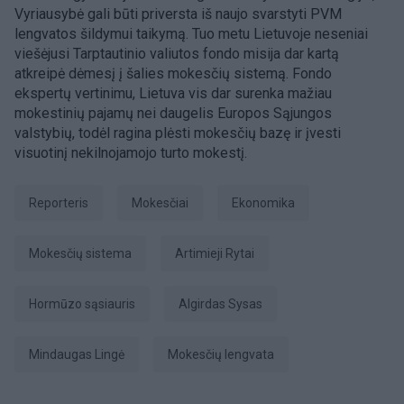
Vyriausybė gali būti priversta iš naujo svarstyti PVM
lengvatos šildymui taikymą. Tuo metu Lietuvoje neseniai
viešėjusi Tarptautinio valiutos fondo misija dar kartą
atkreipė dėmesį į šalies mokesčių sistemą. Fondo
ekspertų vertinimu, Lietuva vis dar surenka mažiau
mokestinių pajamų nei daugelis Europos Sąjungos
valstybių, todėl ragina plėsti mokesčių bazę ir įvesti
visuotinį nekilnojamojo turto mokestį.
Reporteris
Mokesčiai
Ekonomika
mokesčių sistema
Artimieji Rytai
Hormūzo sąsiauris
Algirdas Sysas
Mindaugas Lingė
mokesčių lengvata