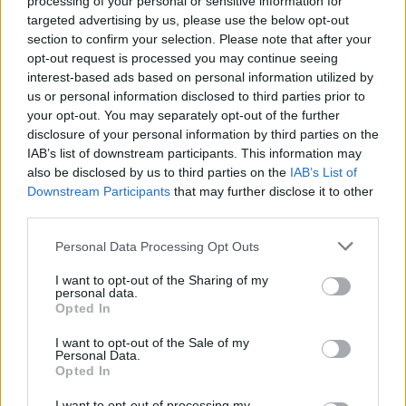
processing of your personal or sensitive information for
targeted advertising by us, please use the below opt-out
00:00:40
Dronai Vokietijoje kelia vis daugiau klausimų: du
section to confirm your selection. Please note that after your
pastebėti virš karinės bazės
opt-out request is processed you may continue seeing
interest-based ads based on personal information utilized by
Žinios
|
Pasaulis
us or personal information disclosed to third parties prior to
your opt-out. You may separately opt-out of the further
disclosure of your personal information by third parties on the
Visi įrašai
IAB’s list of downstream participants. This information may
also be disclosed by us to third parties on the
IAB’s List of
Downstream Participants
that may further disclose it to other
third parties.
Žiūrimiausi įrašai
Personal Data Processing Opt Outs
I want to opt-out of the Sharing of my
00:00:30
Vaizdai iš tragiškos avarijos Vilniaus r.: dviejų moterų ir
personal data.
Opted In
vaiko gyvybių išgelbėti nepavyko
I want to opt-out of the Sale of my
Žinios
|
Lietuvos diena
Personal Data.
Opted In
00:00:57
I want to opt-out of processing my