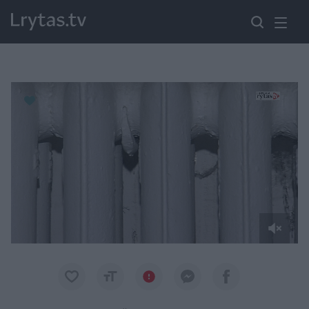
Paremkite Ukrainą