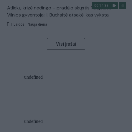
00:14:33
Atliekų krizė nedingo – pradėjo skųstis Naujosios
Vilnios gyventojai: I. Budraitė atsakė, kas vyksta
Laidos
|
Nauja diena
Visi įrašai