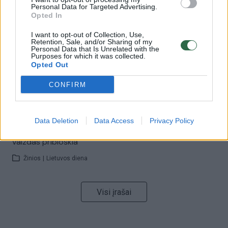
Savaitės vidurys nusimato karštas: temperatūra kils iki
Personal Data for Targeted Advertising.
32 laipsnių šilumos
Opted In
Žinios
|
Orai
I want to opt-out of Collection, Use,
Retention, Sale, and/or Sharing of my
Personal Data that Is Unrelated with the
Purposes for which it was collected.
00:15:54
V. Zalužno pasisakymą laiko bandymu įsitvirtinti
Opted Out
Ukrainos politikoje: jis yra neteisus
CONFIRM
Laidos
|
Nauja diena
Data Deletion
Data Access
Privacy Policy
00:00:59
Nufilmavo, kaip patvino Vilniaus Vakarinis aplinkkelis:
vaizdas pribloškia
Žinios
|
Lietuvos diena
Visi įrašai