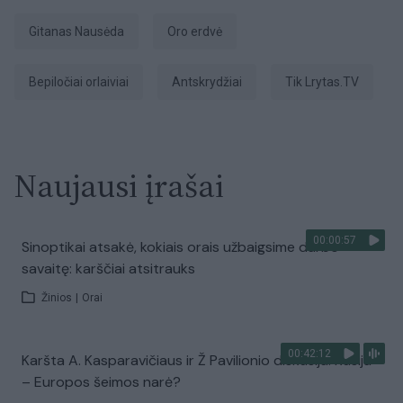
Gitanas Nausėda
oro erdvė
bepiločiai orlaiviai
antskrydžiai
tik Lrytas.TV
Naujausi įrašai
00:00:57
Sinoptikai atsakė, kokiais orais užbaigsime darbo
savaitę: karščiai atsitrauks
Žinios
|
Orai
00:42:12
Karšta A. Kasparavičiaus ir Ž Pavilionio diskusija: Rusija
– Europos šeimos narė?