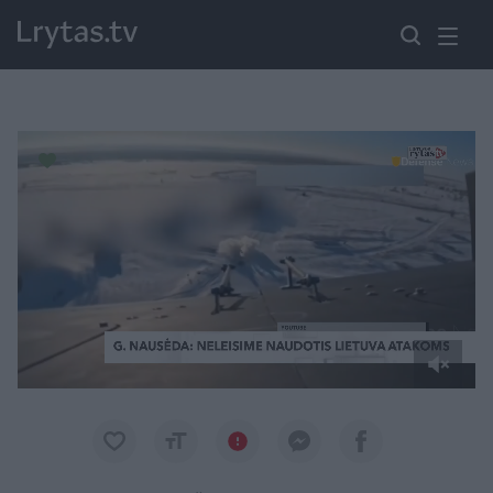
Paremkite Ukrainą