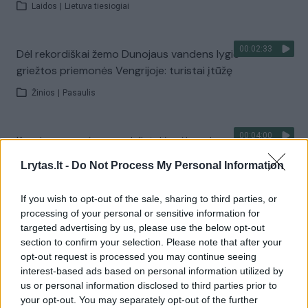
Laidos
|
Lietuva tiesiogiai
00:02:33
Dėl rekordiškai žemo Dunojaus vandens lygio –
griežtos priemonės Vengrijoje: turistai įtūžę
Žinios
|
Pasaulis
00:04:00
Kuprines pasvėrę specialistai įspėja apie pavojingą
įprotį: tą daro daugiau nei pusė pradinukų
Lrytas.lt -
Do Not Process My Personal Information
Žinios
|
Lietuvos diena
If you wish to opt-out of the sale, sharing to third parties, or
processing of your personal or sensitive information for
Visi įrašai
targeted advertising by us, please use the below opt-out
section to confirm your selection. Please note that after your
opt-out request is processed you may continue seeing
interest-based ads based on personal information utilized by
Žiūrimiausi įrašai
us or personal information disclosed to third parties prior to
your opt-out. You may separately opt-out of the further