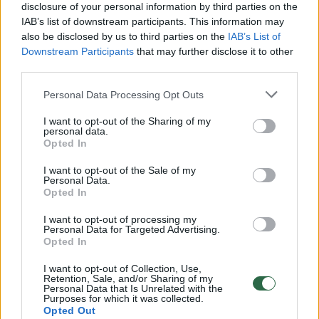
disclosure of your personal information by third parties on the
IAB’s list of downstream participants. This information may
00:00:30
Vaizdai iš tragiškos avarijos Vilniaus r.: dviejų moterų ir
also be disclosed by us to third parties on the
IAB’s List of
vaiko gyvybių išgelbėti nepavyko
Downstream Participants
that may further disclose it to other
third parties.
Žinios
|
Lietuvos diena
Personal Data Processing Opt Outs
00:00:57
Savaitės vidurys nusimato karštas: temperatūra kils iki
I want to opt-out of the Sharing of my
personal data.
32 laipsnių šilumos
Opted In
Žinios
|
Orai
I want to opt-out of the Sale of my
Personal Data.
Opted In
00:00:59
Nufilmavo, kaip patvino Vilniaus Vakarinis aplinkkelis:
I want to opt-out of processing my
vaizdas pribloškia
Personal Data for Targeted Advertising.
Opted In
Žinios
|
Lietuvos diena
I want to opt-out of Collection, Use,
Retention, Sale, and/or Sharing of my
Personal Data that Is Unrelated with the
00:00:55
Purposes for which it was collected.
Avarija Vilniuje: į stotelę įsirėžęs automobilis sužalojo
Opted Out