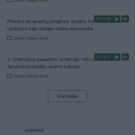
Laidos
|
Nauja diena
00:12:58
Pravėrė ukrainiečių pinigines: atsakė, kiek vidutiniškai
uždirba ir kaip išsilaiko šalies ekonomika
Laidos
|
Nauja diena
00:16:37
V. Sinkevičius paaiškino, kodėl dar nebuvo Koalicinės
tarybos posėdžio: esame kalbėję
Laidos
|
Nauja diena
Visi įrašai