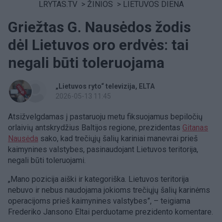
LRYTAS.TV
>
ŽINIOS
>
LIETUVOS DIENA
Griežtas G. Nausėdos žodis
dėl Lietuvos oro erdvės: tai
negali būti toleruojama
„Lietuvos ryto“ televizija
ELTA
2026-05-13 11:45
Atsižvelgdamas į pastaruoju metu fiksuojamus bepiločių
orlaivių antskrydžius Baltijos regione, prezidentas
Gitanas
Nausėda
sako, kad trečiųjų šalių kariniai manevrai prieš
kaimynines valstybes, pasinaudojant Lietuvos teritorija,
negali būti toleruojami.
„Mano pozicija aiški ir kategoriška. Lietuvos teritorija
nebuvo ir nebus naudojama jokioms trečiųjų šalių karinėms
operacijoms prieš kaimynines valstybes”, – teigiama
Frederiko Jansono Eltai perduotame prezidento komentare.