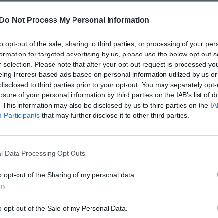
pekcijos vadovas neperžengė etikos ribų.
įsit
net
Do Not Process My Personal Information
kė komentuoti situaciją, pabrėžė tik, kad kalbos
s, o sprendimus dėl žodžių likimo lemia patys
to opt-out of the sale, sharing to third parties, or processing of your per
formation for targeted advertising by us, please use the below opt-out s
r selection. Please note that after your opt-out request is processed y
eing interest-based ads based on personal information utilized by us or
disclosed to third parties prior to your opt-out. You may separately opt-
Valstybinė kalbos inspekcija (VKI)
losure of your personal information by third parties on the IAB’s list of
. This information may also be disclosed by us to third parties on the
IA
jai
Vaida Aleknavičienė
Participants
that may further disclose it to other third parties.
l Data Processing Opt Outs
Visi įrašai
o opt-out of the Sharing of my personal data.
In
2:40
00:03:52
mai –
Liūdna vyresnio amžiaus dirbančiųjų
o opt-out of the Sale of my Personal Data.
nenori:
kasdienybė – priekabiavimas, patyčios ir