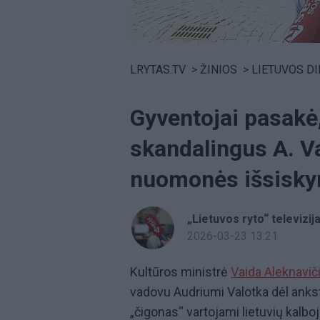
Volume
0%
LRYTAS.TV
>
ŽINIOS
>
LIETUVOS D
Gyventojai pasakė
skandalingus A. V
nuomonės išsisky
„Lietuvos ryto“ televizij
2026-03-23 13:21
Kultūros ministrė
Vaida Aleknavič
vadovu Audriumi Valotka dėl ankst
„čigonas“ vartojami lietuvių kalbo