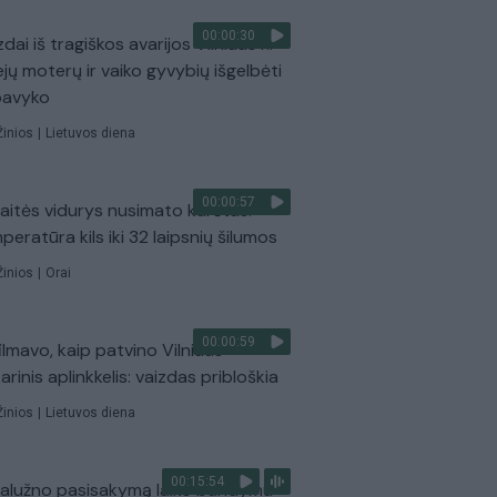
00:00:30
dai iš tragiškos avarijos Vilniaus r.:
ejų moterų ir vaiko gyvybių išgelbėti
pavyko
Žinios
|
Lietuvos diena
00:00:57
aitės vidurys nusimato karštas:
peratūra kils iki 32 laipsnių šilumos
Žinios
|
Orai
00:00:59
ilmavo, kaip patvino Vilniaus
arinis aplinkkelis: vaizdas pribloškia
Žinios
|
Lietuvos diena
00:15:54
Zalužno pasisakymą laiko bandymu