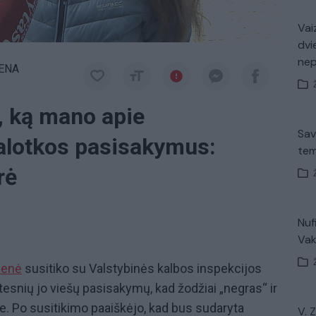
Vaiz
dvi
ne
IENA
, ką mano apie
Sav
alotkos pasisakymus:
tem
rė
a
Nuf
Vak
ienė
susitiko su Valstybinės kalbos inspekcijos
esnių jo viešų pasisakymų, kad žodžiai „negras“ ir
je. Po susitikimo paaiškėjo, kad bus sudaryta
V. 