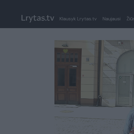
Klausyk Lrytas.tv
Naujausi
Žiū
Paremkite Ukrainą