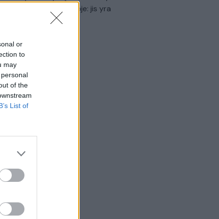
virtinti Ukrainos politikoje: jis yra
eisus
Laidos
|
Nauja diena
sonal or
ection to
ou may
 personal
out of the
 downstream
B’s List of