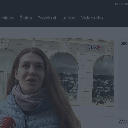
1°C, Viln
rimiausi
Žinios
Projektai
Laidos
Videoteka
Žiū