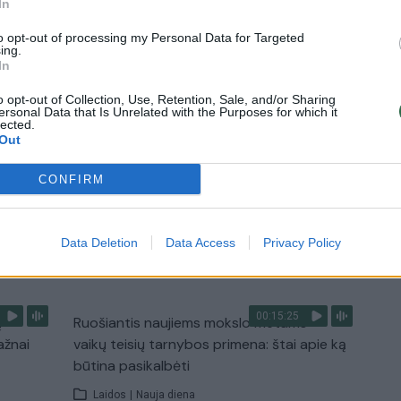
In
užgaulūs įvardžiai
to opt-out of processing my Personal Data for Targeted
Žinios
|
Lietuvos diena
ing.
In
0:29
00:02:08
o opt-out of Collection, Use, Retention, Sale, and/or Sharing
mas
Aukštaitijos pučiamųjų orkestras
ersonal Data that Is Unrelated with the Purposes for which it
3
Nyderlanduose apgynė čempionų vardą
lected.
Out
Žinios
|
Lietuvos diena
CONFIRM
Data Deletion
Data Access
Privacy Policy
TV
Visi įrašai
00:15:25
ų
Ruošiantis naujiems mokslo metams –
ažnai
vaikų teisių tarnybos primena: štai apie ką
būtina pasikalbėti
Laidos
|
Nauja diena