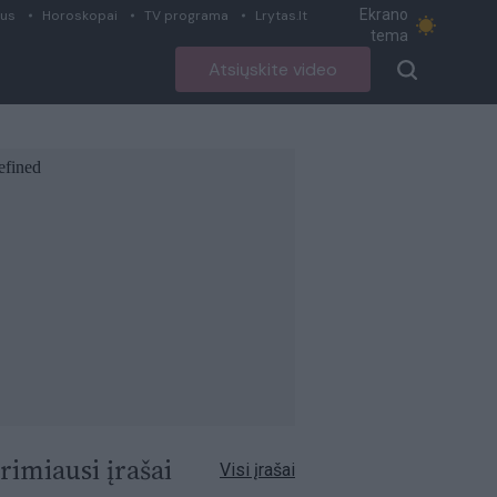
Ekrano
ius
Horoskopai
TV programa
Lrytas.lt
tema
Atsiųskite video
rimiausi įrašai
Visi įrašai