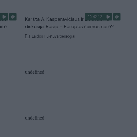
00:42:12
stis
Karšta A. Kasparavičiaus ir Ž Pavilionio
aitė
diskusija: Rusija – Europos šeimos narė?
Laidos
|
Lietuva tiesiogiai