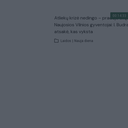
00:14:33
Atliekų krizė nedingo – pradėjo skų
Naujosios Vilnios gyventojai: I. Budr
atsakė, kas vyksta
Laidos
|
Nauja diena