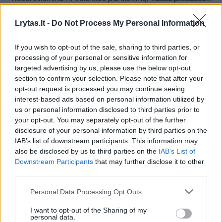
nuo vieno
Lrytas.lt -
Do Not Process My Personal Information
Laidos
|
Nauja diena
If you wish to opt-out of the sale, sharing to third parties, or
processing of your personal or sensitive information for
00:03:58
Kalbos inspekcijos pirmininkas įsivėlė į nemalonumus:
targeted advertising by us, please use the below opt-out
organizacijos rengia kreipimąsi į valdžios atstovus
section to confirm your selection. Please note that after your
opt-out request is processed you may continue seeing
Žinios
|
Lietuvos diena
interest-based ads based on personal information utilized by
us or personal information disclosed to third parties prior to
your opt-out. You may separately opt-out of the further
00:03:31
Skandalingi A. Valotkos pasisakymai turės pasekmių:
disclosure of your personal information by third parties on the
pats supranta, kad didesnio atlyginimo nesulauks
IAB’s list of downstream participants. This information may
also be disclosed by us to third parties on the
IAB’s List of
Žinios
|
Lietuvos diena
Downstream Participants
that may further disclose it to other
third parties.
00:26:32
VKI inspektorius po laisvų pasisakymų sulaukė
Personal Data Processing Opt Outs
pastabos: S. Kairys pažymi – situacija pasitikėjimo
nedidina
I want to opt-out of the Sharing of my
personal data.