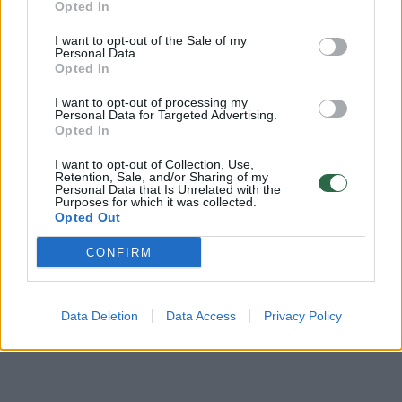
Opted In
Žinios
|
Lietuvos diena
I want to opt-out of the Sale of my
Personal Data.
00:03:38
Moterų pavardžių keitimo įstatymą gyventojai vertina
Opted In
skirtingai: vieni pritaria, kiti siūlo laikytis tradicijų
I want to opt-out of processing my
Personal Data for Targeted Advertising.
Žinios
|
Lietuvos diena
Opted In
I want to opt-out of Collection, Use,
Retention, Sale, and/or Sharing of my
Kalbos inspektoriams parūpo kavinių interjeras
Personal Data that Is Unrelated with the
Purposes for which it was collected.
Žinios
|
Lietuvos diena
Opted Out
CONFIRM
Data Deletion
Data Access
Privacy Policy