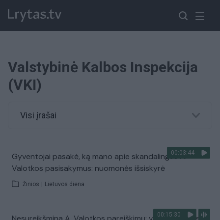
Valstybinė Kalbos Inspekcija
(VKI)
Visi įrašai
00:03:44
Gyventojai pasakė, ką mano apie skandalingus A.
Valotkos pasisakymus: nuomonės išsiskyrė
Žinios
|
Lietuvos diena
00:15:30
Nesureikšmina A. Valotkos pareiškimų: viskas priklauso