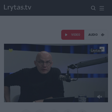
VIDEO
AUDIO
Paremkite Ukrainą