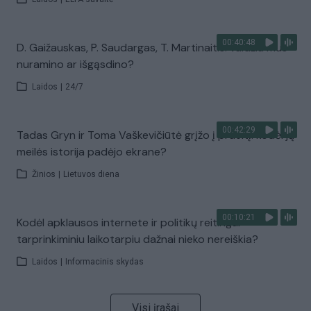
00:40:48
D. Gaižauskas, P. Saudargas, T. Martinaitis: valdžia mus
nuramino ar išgąsdino?
Laidos
|
24/7
00:42:29
Tadas Gryn ir Toma Vaškevičiūtė grįžo į praeitį: kodėl jų
meilės istorija padėjo ekrane?
Žinios
|
Lietuvos diena
00:10:21
Kodėl apklausos internete ir politikų reitingai
tarprinkiminiu laikotarpiu dažnai nieko nereiškia?
Laidos
|
Informacinis skydas
Visi įrašai