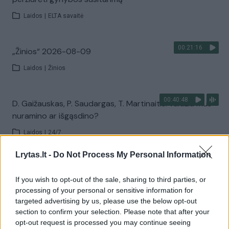
Laidos
|
ELTA savaitė
00:21:16
„Žinios“ 2026-08-09
Laidos
|
Žinios
00:40:48
D. Gaižauskas, P. Saudargas, T. Martinaitis: valdžia mus
nuramino ar išgąsdino?
Laidos
|
24/7
Lrytas.lt -
Do Not Process My Personal Information
00:00:52
Savaitės pradžia su lietumi ir perkūnija: temperatūra
dar sieks 30 laipsnių
If you wish to opt-out of the sale, sharing to third parties, or
processing of your personal or sensitive information for
Žinios
|
Orai
targeted advertising by us, please use the below opt-out
section to confirm your selection. Please note that after your
opt-out request is processed you may continue seeing