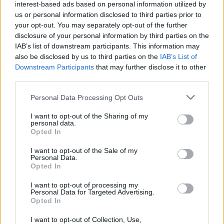
Visi įrašai
interest-based ads based on personal information utilized by
us or personal information disclosed to third parties prior to
your opt-out. You may separately opt-out of the further
disclosure of your personal information by third parties on the
Žiūrimiausi įrašai
IAB’s list of downstream participants. This information may
also be disclosed by us to third parties on the
IAB’s List of
Downstream Participants
that may further disclose it to other
third parties.
00:00:30
Vaizdai iš tragiškos avarijos Vilniaus r.: dviejų moterų ir
vaiko gyvybių išgelbėti nepavyko
Personal Data Processing Opt Outs
Žinios
|
Lietuvos diena
I want to opt-out of the Sharing of my
personal data.
Opted In
00:00:57
Savaitės vidurys nusimato karštas: temperatūra kils iki
I want to opt-out of the Sale of my
Personal Data.
32 laipsnių šilumos
Opted In
Žinios
|
Orai
I want to opt-out of processing my
Personal Data for Targeted Advertising.
Opted In
00:15:54
V. Zalužno pasisakymą laiko bandymu įsitvirtinti
I want to opt-out of Collection, Use,
Ukrainos politikoje: jis yra neteisus