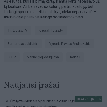
Aš esu tas, kuris ir pirmą kartą, ir antrą kartą nebalsavo už
tą koalicija. Aš balsavau už keturių partijų koaliciją, bet
kadangi sprendimą reikia palaikyti, nieko nepadarysi“, –
tinklalaidėje politika.lt kalbėjo socialdemokratas.
tik Lrytas.TV
Klausyk lrytas.tv
Edmundas Jakilaitis
Vytenis Povilas Andriukaitis
LSDP
valdančioji dauguma
kairieji
Naujausi įrašai
00:44:27
V. Čmilytė-Nielsen spaudžia valdžią: ragina skubiai
peržiūrėti gynybos susitarimą