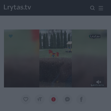
Paremkite Ukrainą