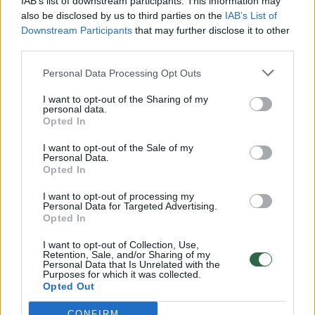
IAB’s list of downstream participants. This information may
vaikus: jiems kilusi grėsmė
also be disclosed by us to third parties on the
IAB’s List of
Downstream Participants
that may further disclose it to other
Žinios
|
Lietuvos diena
third parties.
Personal Data Processing Opt Outs
00:00:30
Vaizdai iš tragiškos avarijos Vilniaus r.: dviejų moterų ir
vaiko gyvybių išgelbėti nepavyko
I want to opt-out of the Sharing of my
personal data.
Žinios
Opted In
|
Lietuvos diena
I want to opt-out of the Sale of my
Personal Data.
00:00:59
Nufilmavo, kaip patvino Vilniaus Vakarinis aplinkkelis:
Opted In
vaizdas pribloškia
I want to opt-out of processing my
Personal Data for Targeted Advertising.
Žinios
|
Lietuvos diena
Opted In
I want to opt-out of Collection, Use,
00:02:01
Retention, Sale, and/or Sharing of my
„Pagarba pirmajai premjerei“: pasidalijo jautriais
Personal Data that Is Unrelated with the
prisiminimais apie Kazimierą Prunskienę
Purposes for which it was collected.
Opted Out
Žinios
|
Lietuvos diena
CONFIRM