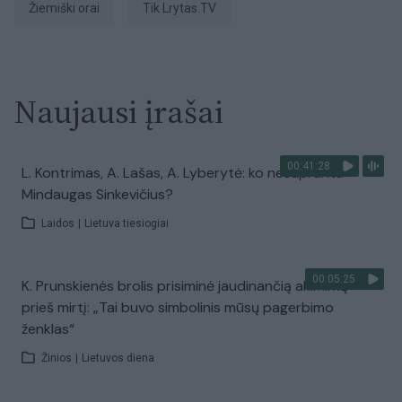
žiemiški orai
tik Lrytas.TV
Naujausi įrašai
00:41:28
L. Kontrimas, A. Lašas, A. Lyberytė: ko nesupranta
Mindaugas Sinkevičius?
Laidos
|
Lietuva tiesiogiai
00:05:25
K. Prunskienės brolis prisiminė jaudinančią akimirką
prieš mirtį: „Tai buvo simbolinis mūsų pagerbimo
ženklas“
Žinios
|
Lietuvos diena