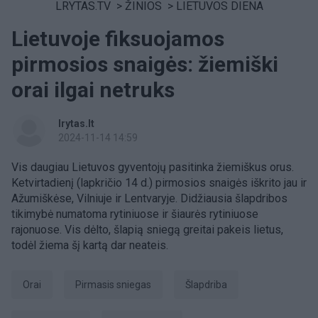
LRYTAS.TV
>
ŽINIOS
>
LIETUVOS DIENA
Lietuvoje fiksuojamos
pirmosios snaigės: žiemiški
orai ilgai netruks
lrytas.lt
2024-11-14 14:59
Vis daugiau Lietuvos gyventojų pasitinka žiemiškus orus.
Ketvirtadienį (lapkričio 14 d.) pirmosios snaigės iškrito jau ir
Ažumiškėse, Vilniuje ir Lentvaryje. Didžiausia šlapdribos
tikimybė numatoma rytiniuose ir šiaurės rytiniuose
rajonuose. Vis dėlto, šlapią sniegą greitai pakeis lietus,
todėl žiema šį kartą dar neateis.
Orai
pirmasis sniegas
Šlapdriba