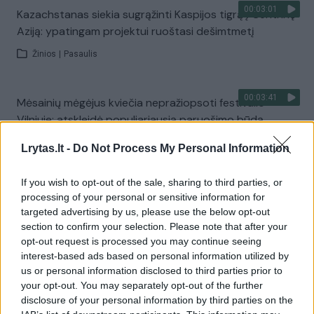
00:03:01
Kazachstanas siekia sugrąžinti Kaspijos tigrą į Centrinę
Aziją: ypatingam projektui ruoštasi dešimtmetį
Žinios
|
Pasaulis
00:03:41
Mėsainių mėgėjus kviečia nepražiopsoti festivalio
Vilniuje: atskleidė populiariausią paruošimo būdą
Žinios
|
Lietuvos diena
Lrytas.lt -
Do Not Process My Personal Information
If you wish to opt-out of the sale, sharing to third parties, or
Visi įrašai
processing of your personal or sensitive information for
targeted advertising by us, please use the below opt-out
section to confirm your selection. Please note that after your
opt-out request is processed you may continue seeing
Žiūrimiausi įrašai
interest-based ads based on personal information utilized by
us or personal information disclosed to third parties prior to
your opt-out. You may separately opt-out of the further
disclosure of your personal information by third parties on the
00:00:49
Pateikė daugiau detalių apie iš tėvų paimtus šešis