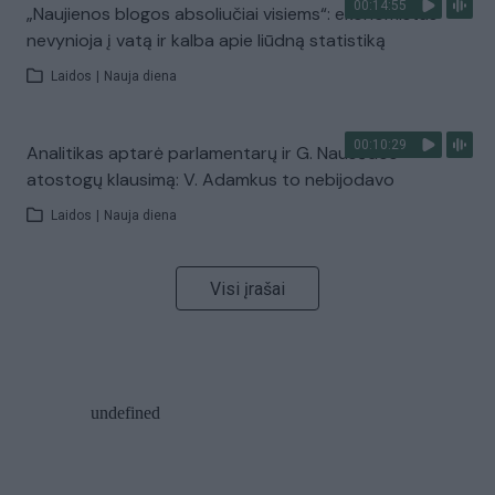
00:14:55
„Naujienos blogos absoliučiai visiems“: ekonomistas
nevynioja į vatą ir kalba apie liūdną statistiką
Laidos
|
Nauja diena
00:10:29
Analitikas aptarė parlamentarų ir G. Nausėdos
atostogų klausimą: V. Adamkus to nebijodavo
Laidos
|
Nauja diena
Visi įrašai