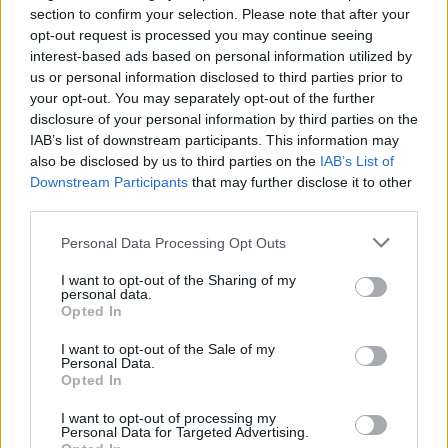
section to confirm your selection. Please note that after your
Žinios
|
Orai
opt-out request is processed you may continue seeing
interest-based ads based on personal information utilized by
us or personal information disclosed to third parties prior to
00:03:03
Darbinga diena ne tik kelininkams, bet ir pareigūnams:
your opt-out. You may separately opt-out of the further
Vilniuje – net 88 eismo įvykiai
disclosure of your personal information by third parties on the
IAB’s list of downstream participants. This information may
Žinios
|
Lietuvos diena
also be disclosed by us to third parties on the
IAB’s List of
Downstream Participants
that may further disclose it to other
third parties.
00:00:33
Iškritus sniegui neišvengta nelaimių: padėties
neįvertinęs BMW vairuotojas rėžėsi į kitus automobilius
Personal Data Processing Opt Outs
Žinios
|
Auto
I want to opt-out of the Sharing of my
personal data.
Opted In
00:01:00
Žiema pasiekė Lietuvą – gyventojai dalijasi pirmųjų
I want to opt-out of the Sale of my
snaigių vaizdais
Personal Data.
Opted In
Žinios
|
Lietuvos diena
I want to opt-out of processing my
Personal Data for Targeted Advertising.