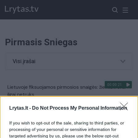
Pirmasis Sniegas
Visi įrašai
00:00:21
Lietuvoje fiksuojamos pirmosios snaigės: žiemiški orai
ilgai netruks
Žinios
|
Lietuvos diena
Lrytas.lt -
Do Not Process My Personal Information
If you wish to opt-out of the sale, sharing to third parties, or
00:00:47
Pirmasis sniegas atkeliavo ir į Lietuvą: gyventojai dalijasi
processing of your personal or sensitive information for
užfiksuotais vaizdais
targeted advertising by us, please use the below opt-out