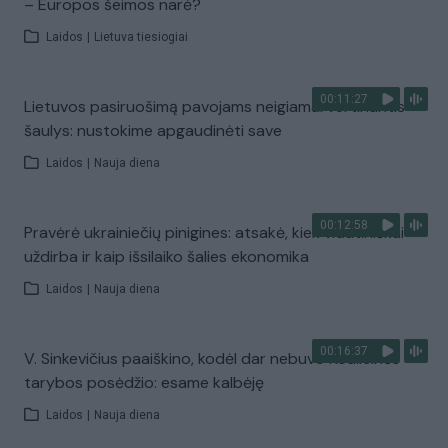
– Europos šeimos narė?
Laidos
|
Lietuva tiesiogiai
00:11:27
Lietuvos pasiruošimą pavojams neigiamai vertinantis
šaulys: nustokime apgaudinėti save
Laidos
|
Nauja diena
00:12:58
Pravėrė ukrainiečių pinigines: atsakė, kiek vidutiniškai
uždirba ir kaip išsilaiko šalies ekonomika
Laidos
|
Nauja diena
00:16:37
V. Sinkevičius paaiškino, kodėl dar nebuvo Koalicinės
tarybos posėdžio: esame kalbėję
Laidos
|
Nauja diena