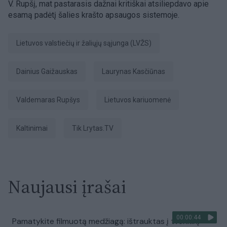
V. Rupšį, mat pastarasis dažnai kritiškai atsiliepdavo apie
esamą padėtį šalies krašto apsaugos sistemoje.
Lietuvos valstiečių ir žaliųjų sąjunga (LVŽS)
Dainius Gaižauskas
Laurynas Kasčiūnas
Valdemaras Rupšys
Lietuvos kariuomenė
kaltinimai
tik Lrytas.TV
Naujausi įrašai
00:00:44
Pamatykite filmuotą medžiagą: ištrauktas į tvenkinį