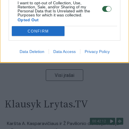
00:00:59
Nufilmavo, kaip patvino Vilniaus Vakarinis aplinkkelis:
I want to opt-out of Collection, Use,
Retention, Sale, and/or Sharing of my
vaizdas pribloškia
Personal Data that Is Unrelated with the
Purposes for which it was collected.
Opted Out
Žinios
|
Lietuvos diena
CONFIRM
00:00:55
Avarija Vilniuje: į stotelę įsirėžęs automobilis sužalojo
dvi moteris
Data Deletion
Data Access
Privacy Policy
Žinios
|
Lietuvos diena
Visi įrašai
Klausyk Lrytas.TV
00:42:12
Karšta A. Kasparavičiaus ir Ž Pavilionio diskusija: Rusija