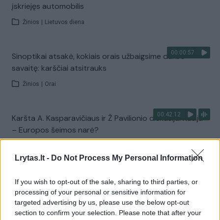
įskriejęs automobilis
Žinios
|
Lietuvos diena
00:00:57
Sinoptikai atsakė, kokiais orais užbaigsime darbo
savaitę: karščiai atsitrauks
Žinios
|
Orai
00:42:12
Karšta A. Kasparavičiaus ir Ž Pavilionio diskusija: Rusija
– Europos šeimos narė?
Laidos
|
Lietuva tiesiogiai
Lrytas.lt -
Do Not Process My Personal Information
00:02:33
Dėl rekordiškai žemo Dunojaus vandens lygio –
If you wish to opt-out of the sale, sharing to third parties, or
griežtos priemonės Vengrijoje: turistai įtūžę
processing of your personal or sensitive information for
targeted advertising by us, please use the below opt-out
Žinios
|
Pasaulis
section to confirm your selection. Please note that after your