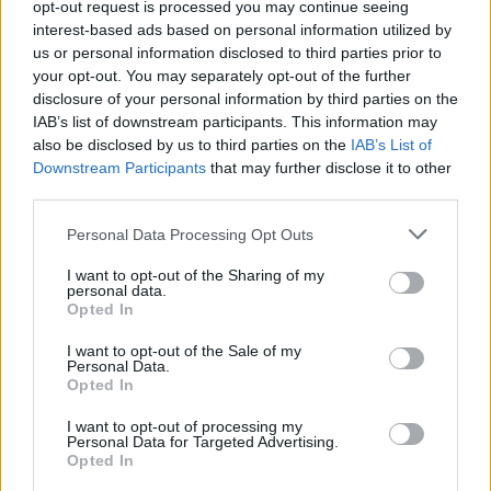
opt-out request is processed you may continue seeing
interest-based ads based on personal information utilized by
Visi įrašai
us or personal information disclosed to third parties prior to
your opt-out. You may separately opt-out of the further
disclosure of your personal information by third parties on the
IAB’s list of downstream participants. This information may
Žiūrimiausi įrašai
also be disclosed by us to third parties on the
IAB’s List of
Downstream Participants
that may further disclose it to other
third parties.
00:00:30
Vaizdai iš tragiškos avarijos Vilniaus r.: dviejų moterų ir
Personal Data Processing Opt Outs
vaiko gyvybių išgelbėti nepavyko
I want to opt-out of the Sharing of my
personal data.
Žinios
|
Lietuvos diena
Opted In
I want to opt-out of the Sale of my
00:00:57
Savaitės vidurys nusimato karštas: temperatūra kils iki
Personal Data.
Opted In
32 laipsnių šilumos
I want to opt-out of processing my
Žinios
|
Orai
Personal Data for Targeted Advertising.
Opted In