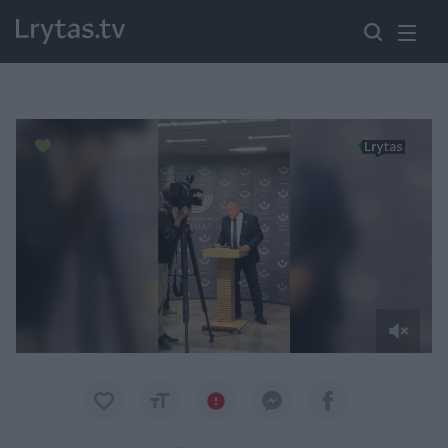
Paremkite Ukrainą