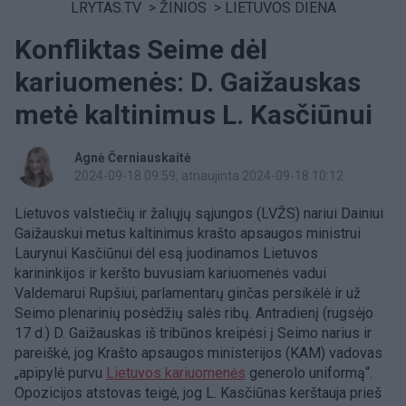
LRYTAS.TV
>
ŽINIOS
>
LIETUVOS DIENA
Konfliktas Seime dėl
kariuomenės: D. Gaižauskas
metė kaltinimus L. Kasčiūnui
Agnė Černiauskaitė
2024-09-18 09:59
, atnaujinta 2024-09-18 10:12
Lietuvos valstiečių ir žaliųjų sąjungos (LVŽS) nariui Dainiui
Gaižauskui metus kaltinimus krašto apsaugos ministrui
Laurynui Kasčiūnui dėl esą juodinamos Lietuvos
karininkijos ir keršto buvusiam kariuomenės vadui
Valdemarui Rupšiui, parlamentarų ginčas persikėlė ir už
Seimo plenarinių posėdžių salės ribų. Antradienį (rugsėjo
17 d.) D. Gaižauskas iš tribūnos kreipėsi į Seimo narius ir
pareiškė, jog Krašto apsaugos ministerijos (KAM) vadovas
„apipylė purvu
Lietuvos kariuomenės
generolo uniformą“.
Opozicijos atstovas teigė, jog L. Kasčiūnas kerštauja prieš