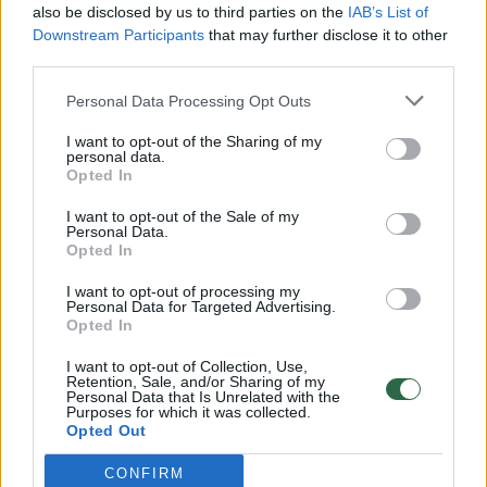
also be disclosed by us to third parties on the
IAB’s List of
Žinios
|
Lietuvos diena
Downstream Participants
that may further disclose it to other
third parties.
00:00:57
Savaitės vidurys nusimato karštas: temperatūra kils iki
Personal Data Processing Opt Outs
32 laipsnių šilumos
I want to opt-out of the Sharing of my
personal data.
Žinios
|
Orai
Opted In
I want to opt-out of the Sale of my
00:15:54
Personal Data.
V. Zalužno pasisakymą laiko bandymu įsitvirtinti
Opted In
Ukrainos politikoje: jis yra neteisus
I want to opt-out of processing my
Laidos
|
Nauja diena
Personal Data for Targeted Advertising.
Opted In
I want to opt-out of Collection, Use,
00:00:57
Sinoptikai atsakė, kokiais orais užbaigsime darbo
Retention, Sale, and/or Sharing of my
Personal Data that Is Unrelated with the
savaitę: karščiai atsitrauks
Purposes for which it was collected.
Opted Out
Žinios
|
Orai
CONFIRM