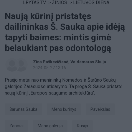
LRYTAS.TV
>
ŽINIOS
>
LIETUVOS DIENA
Naują kūrinį pristatęs
dailininkas Š. Sauka apie idėją
tapyti baimes: mintis gimė
belaukiant pas odontologą
Zina Paškevičienė
Valdemaras Skuja
2024-05-27 13:16
Praėjo metai nuo menininkų Nomedos ir Šarūno Saukų
galerijos Zarasuose atidarymo. Ta proga Š. Sauka pristatė
naują kūrinį „Europos saugumo architektūra“.
Šarūnas Sauka
meno kūrinys
Paveikslas
Zarasai
meno galerija
Rusija