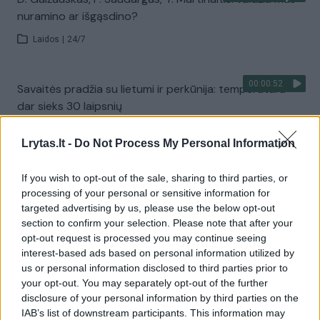
nuramino ar išgąsdino?
Laidos
|
24/7
00:00:52
Savaitės pradžia su lietumi ir perkūnija: temperatūra
dar sieks 30 laipsnių
Žinios
|
Orai
Lrytas.lt -
Do Not Process My Personal Information
Visi įrašai
If you wish to opt-out of the sale, sharing to third parties, or
processing of your personal or sensitive information for
targeted advertising by us, please use the below opt-out
section to confirm your selection. Please note that after your
Žiūrimiausi įrašai
opt-out request is processed you may continue seeing
interest-based ads based on personal information utilized by
us or personal information disclosed to third parties prior to
your opt-out. You may separately opt-out of the further
00:00:30
Vaizdai iš tragiškos avarijos Vilniaus r.: dviejų moterų ir
disclosure of your personal information by third parties on the
vaiko gyvybių išgelbėti nepavyko
IAB’s list of downstream participants. This information may