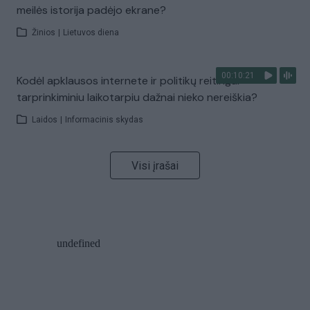
meilės istorija padėjo ekrane?
Žinios
|
Lietuvos diena
00:10:21
Kodėl apklausos internete ir politikų reitingai
tarprinkiminiu laikotarpiu dažnai nieko nereiškia?
Laidos
|
Informacinis skydas
Visi įrašai