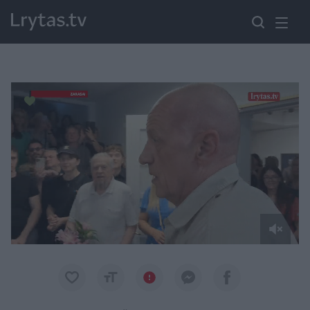
Paremkite Ukrainą