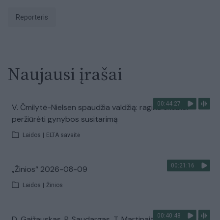
Reporteris
Naujausi įrašai
00:44:27
V. Čmilytė-Nielsen spaudžia valdžią: ragina skubiai
peržiūrėti gynybos susitarimą
Laidos
|
ELTA savaitė
00:21:16
„Žinios“ 2026-08-09
Laidos
|
Žinios
00:40:48
D. Gaižauskas, P. Saudargas, T. Martinaitis: valdžia mus