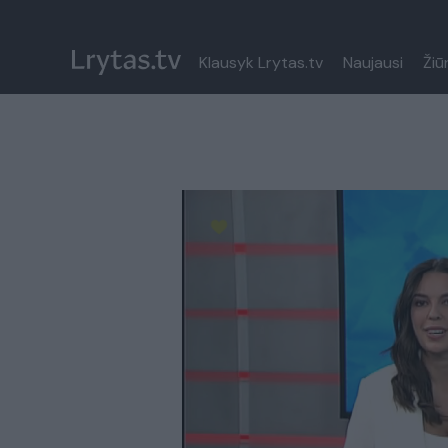
Klausyk Lrytas.tv
Naujausi
Žiū
Paremkite Ukrainą