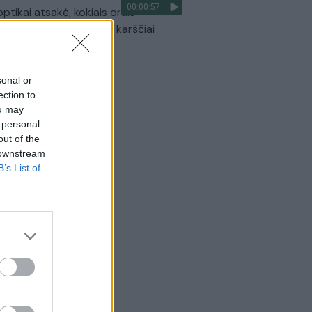
00:00:57
optikai atsakė, kokiais orais
aigsime darbo savaitę: karščiai
itrauks
Žinios
|
Orai
sonal or
ection to
ou may
 personal
out of the
 downstream
B’s List of