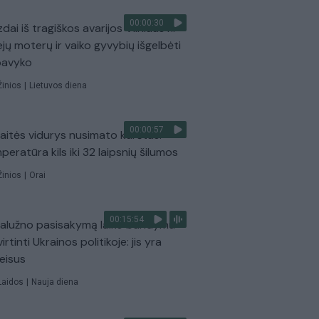
00:00:30
dai iš tragiškos avarijos Vilniaus r.:
ejų moterų ir vaiko gyvybių išgelbėti
pavyko
Žinios
|
Lietuvos diena
00:00:57
aitės vidurys nusimato karštas:
peratūra kils iki 32 laipsnių šilumos
Žinios
|
Orai
00:15:54
Zalužno pasisakymą laiko bandymu
virtinti Ukrainos politikoje: jis yra
eisus
Laidos
|
Nauja diena