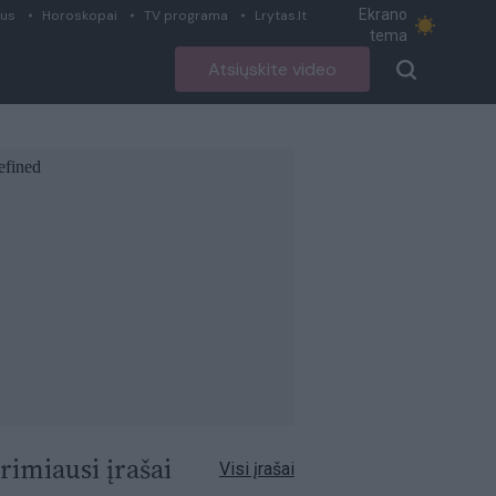
Ekrano
ius
Horoskopai
TV programa
Lrytas.lt
tema
Atsiųskite video
rimiausi įrašai
Visi įrašai