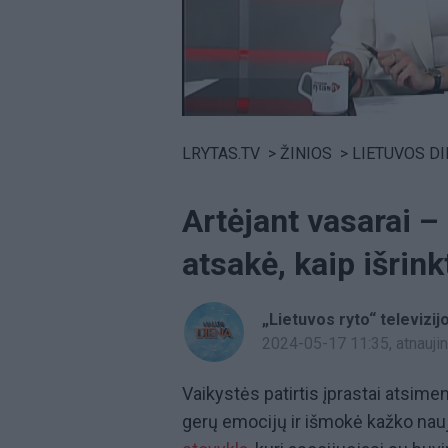
Volume
0%
LRYTAS.TV
>
ŽINIOS
>
LIETUVOS D
Artėjant vasarai 
atsakė, kaip išrink
„Lietuvos ryto“ televizij
2024-05-17 11:35
, atnauj
Vaikystės patirtis įprastai atsim
gerų emocijų ir išmokė kažko nauj