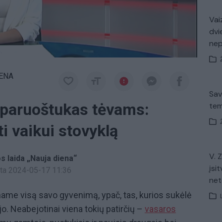
Vaiz
dvi
ne
IENA
Sav
– paruoštukas tėvams:
tem
ti vaikui stovyklą
V. 
os laida „Nauja diena“
įsit
inta 2024-05-17 11:36
net
ename visą savo gyvenimą, ypač, tas, kurios sukėlė
o. Neabejotinai viena tokių patirčių –
vasaros