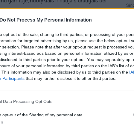
mu gamtoje, nuotykiais ir naujais draugais bei
Sin
užb
ats
Do Not Process My Personal Information
aunasis tapytojas“ įkūrėja Iveta Jurkšienė bei
ja Abrasonytė pasidalijo, pagal kokius kriterijus
to opt-out of the sale, sharing to third parties, or processing of your per
yklas. Pašnekovės taip pat paneigė kelis gajus
formation for targeted advertising by us, please use the below opt-out s
ėl vaikams verta išbandyti stovyklas. Laidą
„Nauja
r selection. Please note that after your opt-out request is processed y
eing interest-based ads based on personal information utilized by us or
ną 13 val. per „Lietuvos ryto“ televiziją ir
disclosed to third parties prior to your opt-out. You may separately opt-
losure of your personal information by third parties on the IAB’s list of
. This information may also be disclosed by us to third parties on the
IA
Participants
that may further disclose it to other third parties.
Vaikai
moksleivių vasaros atostogos
l Data Processing Opt Outs
o opt-out of the Sharing of my personal data.
In
Visi įrašai