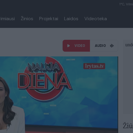
1°C, Viln
rimiausi
Žinios
Projektai
Laidos
Videoteka
VIDEO
AUDIO
Žiū