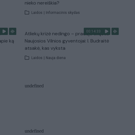
nieko nereiškia?
Laidos
|
Informacinis skydas
00:14:33
s –
Atliekų krizė nedingo – pradėjo skųstis
apie ką
Naujosios Vilnios gyventojai: I. Budraitė
atsakė, kas vyksta
Laidos
|
Nauja diena