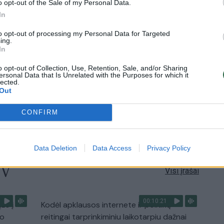
o opt-out of the Sale of my Personal Data.
In
2:40
00:02:20
s
Joe Bideno kova su vėžiu tęsiasi: liga
to opt-out of processing my Personal Data for Targeted
ing.
progresuoja
In
Žinios
|
Pasaulis
o opt-out of Collection, Use, Retention, Sale, and/or Sharing
ersonal Data that Is Unrelated with the Purposes for which it
lected.
Out
2:08
00:22:28
 pora
„Sodas ir daržas“ laidoje – veiksmingas
būdas atsikratyti kurklių
CONFIRM
Laidos
|
Sodas ir daržas
Data Deletion
Data Access
Privacy Policy
TV
Visi įrašai
00:10:21
žo į
Kodėl apklausos internete ir politikų
jo
reitingai tarprinkiminiu laikotarpiu dažnai