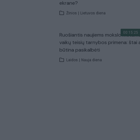
ekrane?
Žinios
|
Lietuvos diena
00:15:25
Ruošiantis naujiems mokslo metam
vaikų teisių tarnybos primena: štai 
būtina pasikalbėti
Laidos
|
Nauja diena