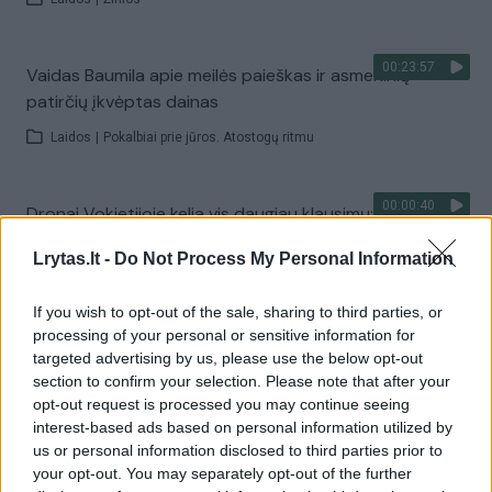
00:23:57
Vaidas Baumila apie meilės paieškas ir asmeninių
patirčių įkvėptas dainas
Laidos
|
Pokalbiai prie jūros. Atostogų ritmu
00:00:40
Dronai Vokietijoje kelia vis daugiau klausimų: du
pastebėti virš karinės bazės
Lrytas.lt -
Do Not Process My Personal Information
Žinios
|
Pasaulis
If you wish to opt-out of the sale, sharing to third parties, or
processing of your personal or sensitive information for
Visi įrašai
targeted advertising by us, please use the below opt-out
section to confirm your selection. Please note that after your
opt-out request is processed you may continue seeing
interest-based ads based on personal information utilized by
Žiūrimiausi įrašai
us or personal information disclosed to third parties prior to
your opt-out. You may separately opt-out of the further