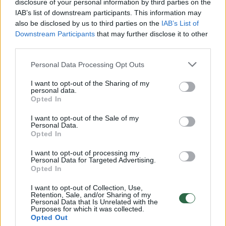
disclosure of your personal information by third parties on the
IAB’s list of downstream participants. This information may
00:00:30
Vaizdai iš tragiškos avarijos Vilniaus r.: dviejų moterų ir
also be disclosed by us to third parties on the
IAB’s List of
vaiko gyvybių išgelbėti nepavyko
Downstream Participants
that may further disclose it to other
third parties.
Žinios
|
Lietuvos diena
Personal Data Processing Opt Outs
00:00:57
Savaitės vidurys nusimato karštas: temperatūra kils iki
I want to opt-out of the Sharing of my
personal data.
32 laipsnių šilumos
Opted In
Žinios
|
Orai
I want to opt-out of the Sale of my
Personal Data.
Opted In
00:15:54
V. Zalužno pasisakymą laiko bandymu įsitvirtinti
I want to opt-out of processing my
Ukrainos politikoje: jis yra neteisus
Personal Data for Targeted Advertising.
Opted In
Laidos
|
Nauja diena
I want to opt-out of Collection, Use,
Retention, Sale, and/or Sharing of my
Personal Data that Is Unrelated with the
00:00:59
Nufilmavo, kaip patvino Vilniaus Vakarinis aplinkkelis:
Purposes for which it was collected.
Opted Out
vaizdas pribloškia