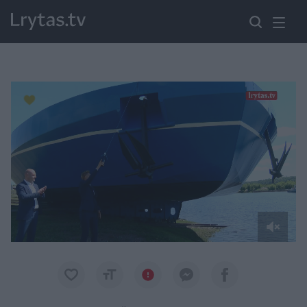
Paremkite Ukrainą