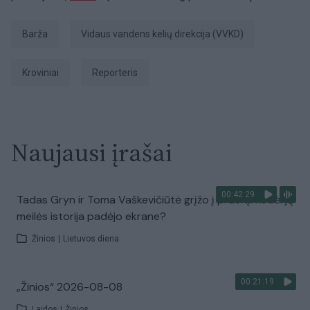
Barža
Vidaus vandens kelių direkcija (VVKD)
kroviniai
Reporteris
Naujausi įrašai
00:42:29
Tadas Gryn ir Toma Vaškevičiūtė grįžo į praeitį: kodėl jų
meilės istorija padėjo ekrane?
Žinios
|
Lietuvos diena
00:21:19
„Žinios“ 2026-08-08
Laidos
|
Žinios