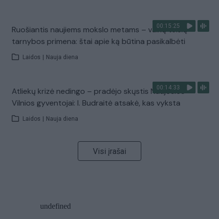
00:15:25
Ruošiantis naujiems mokslo metams – vaikų teisių
tarnybos primena: štai apie ką būtina pasikalbėti
Laidos
|
Nauja diena
00:14:33
Atliekų krizė nedingo – pradėjo skųstis Naujosios
Vilnios gyventojai: I. Budraitė atsakė, kas vyksta
Laidos
|
Nauja diena
Visi įrašai