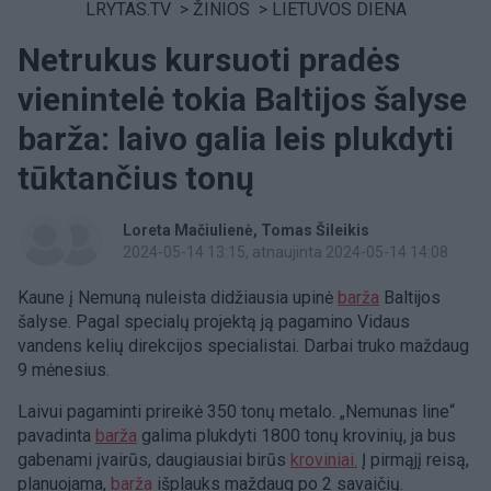
LRYTAS.TV
>
ŽINIOS
>
LIETUVOS DIENA
Netrukus kursuoti pradės
vienintelė tokia Baltijos šalyse
barža: laivo galia leis plukdyti
tūktančius tonų
Loreta Mačiulienė
Tomas Šileikis
2024-05-14 13:15
, atnaujinta 2024-05-14 14:08
Kaune į Nemuną nuleista didžiausia upinė
barža
Baltijos
šalyse. Pagal specialų projektą ją pagamino Vidaus
vandens kelių direkcijos specialistai. Darbai truko maždaug
9 mėnesius.
Laivui pagaminti prireikė 350 tonų metalo. „Nemunas line“
pavadinta
barža
galima plukdyti 1800 tonų krovinių, ja bus
gabenami įvairūs, daugiausiai birūs
kroviniai.
Į pirmąjį reisą,
planuojama,
barža
išplauks maždaug po 2 savaičių.