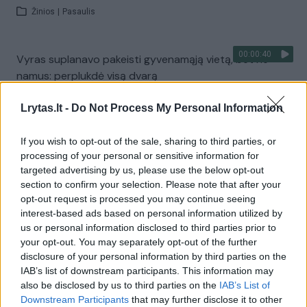
Žinios
|
Pasaulis
00:00:40
Vyras suplanavo pakeisti gyvenamąją vietą, bet ne
namus: perplukdė visą dvarą
Žinios
|
Pasaulis
Lrytas.lt -
Do Not Process My Personal Information
If you wish to opt-out of the sale, sharing to third parties, or
00:02:38
Kauną Nemunu pasiekė pirma krovininė barža
processing of your personal or sensitive information for
Žinios
|
Lietuvos diena
targeted advertising by us, please use the below opt-out
section to confirm your selection. Please note that after your
opt-out request is processed you may continue seeing
interest-based ads based on personal information utilized by
Apvirtusios baržos kapitonas paleistas į laisvę
us or personal information disclosed to third parties prior to
Žinios
|
Lietuvos diena
your opt-out. You may separately opt-out of the further
disclosure of your personal information by third parties on the
IAB’s list of downstream participants. This information may
Dėl skendusios baržos žuvo plaukti nemokėjusi moteris
also be disclosed by us to third parties on the
IAB’s List of
Downstream Participants
that may further disclose it to other