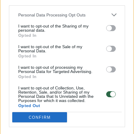
Žinios
|
Lietuvos diena
third parties.
Personal Data Processing Opt Outs
Nemune apvirto motorinė barža su 12 žmonių, viena
I want to opt-out of the Sharing of my
moteris žuvo
personal data.
Opted In
Žinios
|
Lietuvos diena
I want to opt-out of the Sale of my
Personal Data.
Opted In
Gelbėtojas papasakojo, kaip vyko baržos gelbėjimo
darbai
I want to opt-out of processing my
Personal Data for Targeted Advertising.
Žinios
|
Lietuvos diena
Opted In
I want to opt-out of Collection, Use,
Retention, Sale, and/or Sharing of my
Vilniuje – plaukiojančio restorano gelbėjimo darbai
Personal Data that Is Unrelated with the
Purposes for which it was collected.
Opted Out
Žinios
|
Lietuvos diena
CONFIRM
Vilniuje ledonešis nutraukė baržą