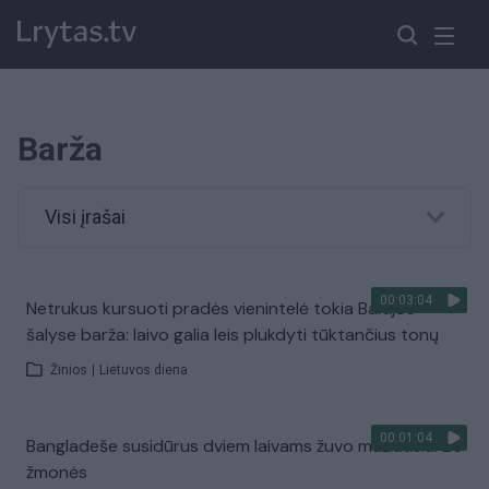
Barža
Visi įrašai
00:03:04
Netrukus kursuoti pradės vienintelė tokia Baltijos
šalyse barža: laivo galia leis plukdyti tūktančius tonų
Žinios
|
Lietuvos diena
00:01:04
Bangladeše susidūrus dviem laivams žuvo mažiausiai 25
žmonės