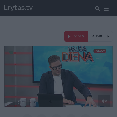
VIDEO
AUDIO
Paremkite Ukrainą