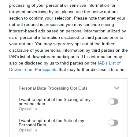
processing of your personal or sensitive information for
Žinios
|
Lietuvos diena
targeted advertising by us, please use the below opt-out
section to confirm your selection. Please note that after your
opt-out request is processed you may continue seeing
00:21:19
„Žinios“ 2026-08-08
interest-based ads based on personal information utilized by
us or personal information disclosed to third parties prior to
Laidos
|
Žinios
your opt-out. You may separately opt-out of the further
disclosure of your personal information by third parties on the
IAB’s list of downstream participants. This information may
Visi įrašai
also be disclosed by us to third parties on the
IAB’s List of
Downstream Participants
that may further disclose it to other
third parties.
Žiūrimiausi įrašai
Personal Data Processing Opt Outs
I want to opt-out of the Sharing of my
personal data.
00:00:30
Vaizdai iš tragiškos avarijos Vilniaus r.: dviejų moterų ir
Opted In
vaiko gyvybių išgelbėti nepavyko
I want to opt-out of the Sale of my
Personal Data.
Žinios
|
Lietuvos diena
Opted In