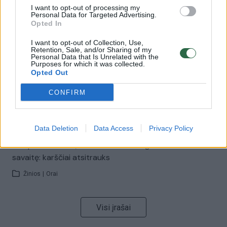
I want to opt-out of processing my
00:00:57
Personal Data for Targeted Advertising.
Savaitės vidurys nusimato karštas: temperatūra kils iki
Opted In
32 laipsnių šilumos
I want to opt-out of Collection, Use,
Žinios
|
Orai
Retention, Sale, and/or Sharing of my
Personal Data that Is Unrelated with the
Purposes for which it was collected.
Opted Out
00:15:54
V. Zalužno pasisakymą laiko bandymu įsitvirtinti
Ukrainos politikoje: jis yra neteisus
CONFIRM
Laidos
|
Nauja diena
Data Deletion
Data Access
Privacy Policy
00:00:57
Sinoptikai atsakė, kokiais orais užbaigsime darbo
savaitę: karščiai atsitrauks
Žinios
|
Orai
Visi įrašai