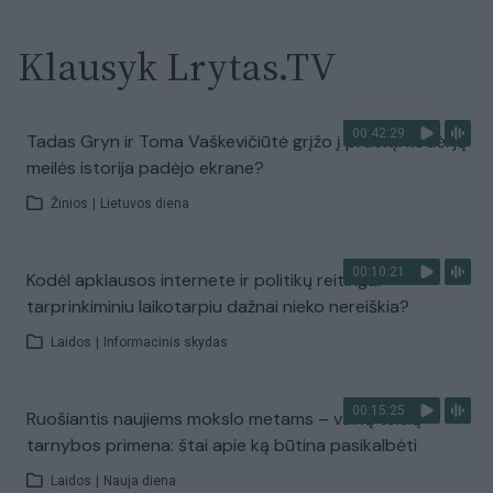
Klausyk Lrytas.TV
00:42:29
Tadas Gryn ir Toma Vaškevičiūtė grįžo į praeitį: kodėl jų
meilės istorija padėjo ekrane?
Žinios
|
Lietuvos diena
00:10:21
Kodėl apklausos internete ir politikų reitingai
tarprinkiminiu laikotarpiu dažnai nieko nereiškia?
Laidos
|
Informacinis skydas
00:15:25
Ruošiantis naujiems mokslo metams – vaikų teisių
tarnybos primena: štai apie ką būtina pasikalbėti
Laidos
|
Nauja diena