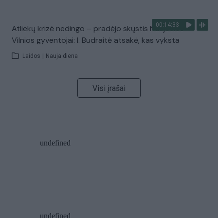
00:14:33
Atliekų krizė nedingo – pradėjo skųstis Naujosios
Vilnios gyventojai: I. Budraitė atsakė, kas vyksta
Laidos
|
Nauja diena
Visi įrašai