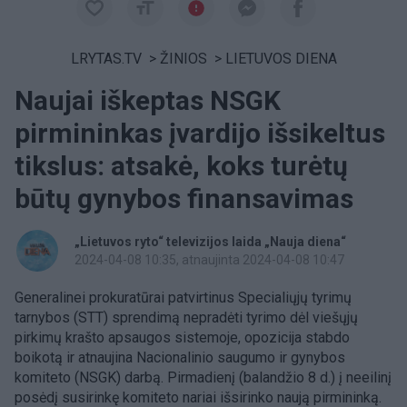
LRYTAS.TV
>
ŽINIOS
>
LIETUVOS DIENA
Naujai iškeptas NSGK
pirmininkas įvardijo išsikeltus
tikslus: atsakė, koks turėtų
būtų gynybos finansavimas
„Lietuvos ryto“ televizijos laida „Nauja diena“
2024-04-08 10:35
, atnaujinta 2024-04-08 10:47
Generalinei prokuratūrai patvirtinus Specialiųjų tyrimų
tarnybos (STT) sprendimą nepradėti tyrimo dėl viešųjų
pirkimų krašto apsaugos sistemoje, opozicija stabdo
boikotą ir atnaujina Nacionalinio saugumo ir gynybos
komiteto (NSGK) darbą. Pirmadienį (balandžio 8 d.) į neeilinį
posėdį susirinkę komiteto nariai išsirinko naują pirmininką.