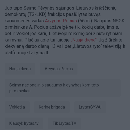
Juo tapo Seimo Tėvynės sąjungos-Lietuvos krikščionių
demokratų (TS-LKD) frakcijos pasiūlytas buvęs
kariuomenės vadas
Arvydas Pocius
(66 m.). Naujasis NSGK
pirmininkas A. Pocius apžvelgė ne tik, kokių darbų imsis,
bet ir Vokietijos karių Lietuvoje reikšmę bei žinutę rytiniam
kaimynui. Plačiau apie tai laidoje
„Nauja diena“.
Ją žiūrėkite
kiekvieną darbo dieną 13 val. per „Lietuvos ryto“ televiziją ir
platformoje tv.lrytas.lt.
Nauja diena
Arvydas Pocius
Seimo nacionalinio saugumo ir gynybos komiteto
pirmininkas
Vokietija
karinė brigada
LrytasGYVAI
Klausyk lrytas.tv
tik Lrytas.TV