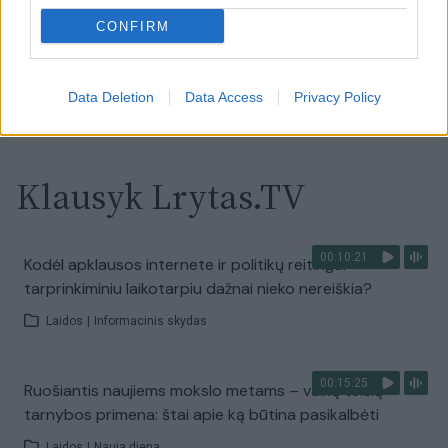
CONFIRM
Laidos
|
Nauja diena
Visi įrašai
Data Deletion
Data Access
Privacy Policy
Klausyk Lrytas.TV
00:10:21
Kodėl apklausos internete ir politikų reitingai
tarprinkiminiu laikotarpiu dažnai nieko nereiškia?
Laidos
|
Informacinis skydas
00:15:25
Ruošiantis naujiems mokslo metams – vaikų teisių
tarnybos primena: štai apie ką būtina pasikalbėti
Laidos
|
Nauja diena