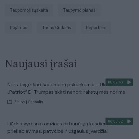
taupomoji sąskaita
taupymo planas
Pajamos
Tadas Gudaitis
Reporteris
Naujausi įrašai
00:02:40
Nors teigė, kad šaudmenų pakankamai – Ukrainai
„Patriot“ D. Trumpas skirti nenori: raketų mes norime
Žinios
|
Pasaulis
00:03:52
Liūdna vyresnio amžiaus dirbančiųjų kasdienybė –
priekabiavimas, patyčios ir užgaulūs įvardžiai