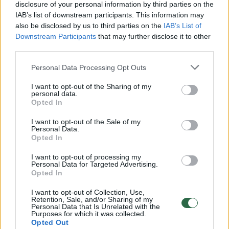
disclosure of your personal information by third parties on the
IAB’s list of downstream participants. This information may
00:00:30
Vaizdai iš tragiškos avarijos Vilniaus r.: dviejų moterų ir
also be disclosed by us to third parties on the
IAB’s List of
vaiko gyvybių išgelbėti nepavyko
Downstream Participants
that may further disclose it to other
third parties.
Žinios
|
Lietuvos diena
Personal Data Processing Opt Outs
00:00:57
Savaitės vidurys nusimato karštas: temperatūra kils iki
I want to opt-out of the Sharing of my
personal data.
32 laipsnių šilumos
Opted In
Žinios
|
Orai
I want to opt-out of the Sale of my
Personal Data.
Opted In
00:00:59
Nufilmavo, kaip patvino Vilniaus Vakarinis aplinkkelis:
I want to opt-out of processing my
vaizdas pribloškia
Personal Data for Targeted Advertising.
Opted In
Žinios
|
Lietuvos diena
I want to opt-out of Collection, Use,
Retention, Sale, and/or Sharing of my
Personal Data that Is Unrelated with the
00:15:54
Purposes for which it was collected.
V. Zalužno pasisakymą laiko bandymu įsitvirtinti
Opted Out
Ukrainos politikoje: jis yra neteisus