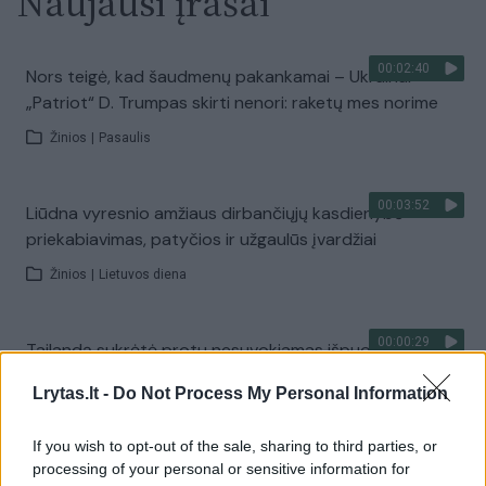
Naujausi įrašai
00:02:40
Nors teigė, kad šaudmenų pakankamai – Ukrainai
„Patriot“ D. Trumpas skirti nenori: raketų mes norime
Žinios
|
Pasaulis
00:03:52
Liūdna vyresnio amžiaus dirbančiųjų kasdienybė –
priekabiavimas, patyčios ir užgaulūs įvardžiai
Žinios
|
Lietuvos diena
00:00:29
Tailandą sukrėtė protu nesuvokiamas išpuolis:
paauglys nušovė senelius, 3 mokytojus ir 3 moksleivius
Lrytas.lt -
Do Not Process My Personal Information
Žinios
|
Pasaulis
If you wish to opt-out of the sale, sharing to third parties, or
processing of your personal or sensitive information for
00:02:08