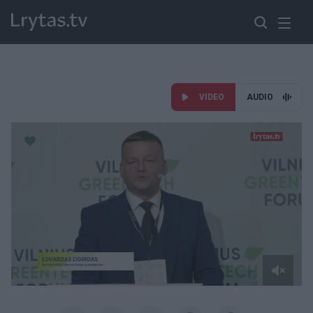
VIDEO
AUDIO
Paremkite Ukrainą