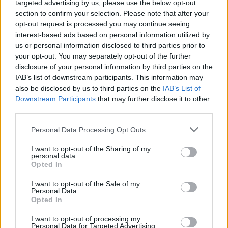
Aukštaitijos pučiamųjų orkestras Nyderlanduose
targeted advertising by us, please use the below opt-out
apgynė čempionų vardą
section to confirm your selection. Please note that after your
opt-out request is processed you may continue seeing
Žinios
|
Lietuvos diena
interest-based ads based on personal information utilized by
us or personal information disclosed to third parties prior to
your opt-out. You may separately opt-out of the further
Visi įrašai
disclosure of your personal information by third parties on the
IAB’s list of downstream participants. This information may
also be disclosed by us to third parties on the
IAB’s List of
Downstream Participants
that may further disclose it to other
Žiūrimiausi įrašai
third parties.
Personal Data Processing Opt Outs
00:00:30
Vaizdai iš tragiškos avarijos Vilniaus r.: dviejų moterų ir
I want to opt-out of the Sharing of my
personal data.
vaiko gyvybių išgelbėti nepavyko
Opted In
Žinios
|
Lietuvos diena
I want to opt-out of the Sale of my
Personal Data.
Opted In
00:00:57
Savaitės vidurys nusimato karštas: temperatūra kils iki
I want to opt-out of processing my
32 laipsnių šilumos
Personal Data for Targeted Advertising.