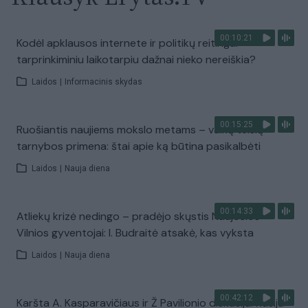
00:10:21
Kodėl apklausos internete ir politikų reitingai
tarprinkiminiu laikotarpiu dažnai nieko nereiškia?
Laidos
|
Informacinis skydas
00:15:25
Ruošiantis naujiems mokslo metams – vaikų teisių
tarnybos primena: štai apie ką būtina pasikalbėti
Laidos
|
Nauja diena
00:14:33
Atliekų krizė nedingo – pradėjo skųstis Naujosios
Vilnios gyventojai: I. Budraitė atsakė, kas vyksta
Laidos
|
Nauja diena
00:42:12
Karšta A. Kasparavičiaus ir Ž Pavilionio diskusija: Rusija