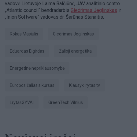
vadovė Lietuvoje Laima Balčiūnė, JAV analitinio centro
„Atlantic council“ bendradarbis
Giedrimas Jeglinskas
ir
„Inion Software“ vadovas dr. Šarūnas Stanaitis.
Rokas Masiulis
Giedrimas Jeglinskas
Eduardas Eigirdas
žalioji energetika
energetinė nepriklausomybė
Europos žaliasis kursas
Klausyk lrytas.tv
LrytasGYVAI
GreenTech Vilnius