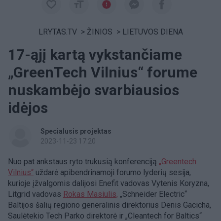
LRYTAS.TV
>
ŽINIOS
>
LIETUVOS DIENA
17-ąjį kartą vykstančiame
„GreenTech Vilnius“ forume
nuskambėjo svarbiausios
idėjos
Specialusis projektas
2023-11-23 17:20
Nuo pat ankstaus ryto trukusią konferenciją
„Greentech
Vilnius“
uždarė apibendrinamoji forumo lyderių sesija,
kurioje įžvalgomis dalijosi Enefit vadovas Vytenis Koryzna,
Litgrid vadovas
Rokas Masiulis,
„Schneider Electric“
Baltijos šalių regiono generalinis direktorius Denis Gacicha,
Saulėtekio Tech Parko direktorė ir „Cleantech for Baltics“