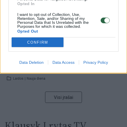
Opted In
Žinios
|
Orai
I want to opt-out of Collection, Use,
Retention, Sale, and/or Sharing of my
Personal Data that Is Unrelated with the
00:00:59
Nufilmavo, kaip patvino Vilniaus Vakarinis aplinkkelis:
Purposes for which it was collected.
Opted Out
vaizdas pribloškia
CONFIRM
Žinios
|
Lietuvos diena
00:15:54
V. Zalužno pasisakymą laiko bandymu įsitvirtinti
Data Deletion
Data Access
Privacy Policy
Ukrainos politikoje: jis yra neteisus
Laidos
|
Nauja diena
Visi įrašai
Klausyk Lrytas.TV