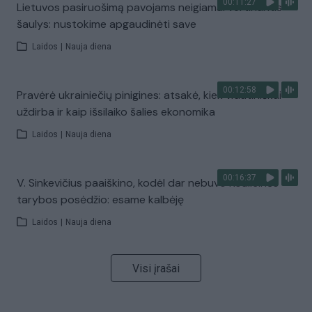
00:11:27
Lietuvos pasiruošimą pavojams neigiamai vertinantis
šaulys: nustokime apgaudinėti save
Laidos
|
Nauja diena
00:12:58
Pravėrė ukrainiečių pinigines: atsakė, kiek vidutiniškai
uždirba ir kaip išsilaiko šalies ekonomika
Laidos
|
Nauja diena
00:16:37
V. Sinkevičius paaiškino, kodėl dar nebuvo Koalicinės
tarybos posėdžio: esame kalbėję
Laidos
|
Nauja diena
Visi įrašai