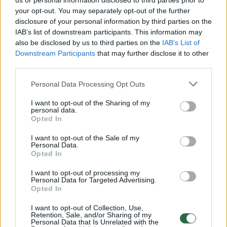
us or personal information disclosed to third parties prior to
your opt-out. You may separately opt-out of the further
Žiūrimiausi įrašai
disclosure of your personal information by third parties on the
IAB’s list of downstream participants. This information may
also be disclosed by us to third parties on the
IAB’s List of
Downstream Participants
that may further disclose it to other
00:00:30
Vaizdai iš tragiškos avarijos Vilniaus r.: dviejų moterų ir
third parties.
vaiko gyvybių išgelbėti nepavyko
Personal Data Processing Opt Outs
Žinios
|
Lietuvos diena
I want to opt-out of the Sharing of my
personal data.
00:00:57
Opted In
Savaitės vidurys nusimato karštas: temperatūra kils iki
32 laipsnių šilumos
I want to opt-out of the Sale of my
Personal Data.
Žinios
|
Orai
Opted In
I want to opt-out of processing my
Personal Data for Targeted Advertising.
00:00:59
Nufilmavo, kaip patvino Vilniaus Vakarinis aplinkkelis:
Opted In
vaizdas pribloškia
I want to opt-out of Collection, Use,
Žinios
|
Lietuvos diena
Retention, Sale, and/or Sharing of my
Personal Data that Is Unrelated with the