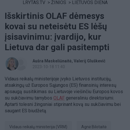
LRYTAS.TV
>
ŽINIOS
>
LIETUVOS DIENA
Išskirtinis OLAF dėmesys
kovai su neteisėtu ES lėšų
įsisavinimu: įvardijo, kur
Lietuva dar gali pasitempti
Aušra Maskeliūnaitė
Valerij Gluškevič
2023-10-18 11:40
Vidaus reikalų ministerijoje įvyko Lietuvos institucijų,
atsakingų už Europos Sąjungos (ES) finansinių interesų
apsaugą susitikimas su Lietuvoje viešinčiu Europos kovos
su sukčiavimu tarnybos
OLAF
generaliniu direktoriumi.
Aptarti tolesni žingsniai stiprinant kovą su sukčiavimu bei
saugant ES biudžetą.
Vidaus reikalų ministerija (VRM)
Agnė Bilotaitė