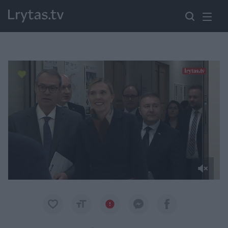
Paremkite Ukrainą