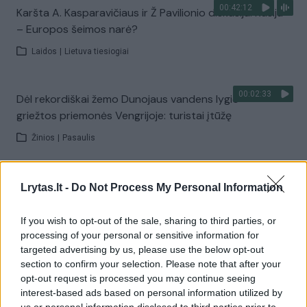
00:42:12
Karšta A. Kasparavičiaus ir Ž Pavilionio diskusija: Rusija
– Europos šeimos narė?
Laidos
|
Lietuva tiesiogiai
00:02:33
Dėl rekordiškai žemo Dunojaus vandens lygio –
griežtos priemonės Vengrijoje: turistai įtūžę
Žinios
|
Pasaulis
00:04:00
Kuprines pasvėrę specialistai įspėja apie pavojingą
Lrytas.lt -
Do Not Process My Personal Information
įprotį: tą daro daugiau nei pusė pradinukų
If you wish to opt-out of the sale, sharing to third parties, or
Žinios
|
Lietuvos diena
processing of your personal or sensitive information for
targeted advertising by us, please use the below opt-out
section to confirm your selection. Please note that after your
Visi įrašai
opt-out request is processed you may continue seeing
interest-based ads based on personal information utilized by