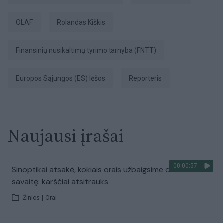
OLAF
Rolandas Kiškis
Finansinių nusikaltimų tyrimo tarnyba (FNTT)
Europos Sąjungos (ES) lėšos
Reporteris
Naujausi įrašai
00:00:57
Sinoptikai atsakė, kokiais orais užbaigsime darbo
savaitę: karščiai atsitrauks
Žinios
|
Orai