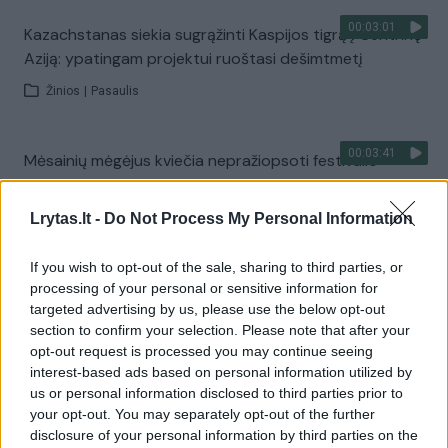
00:03:01
Kazachstanas siekia sugrąžinti Kaspijos tigrą į Centrinę
Aziją: ypatingam projektui ruoštasi dešimtmetį
Žinios
|
Pasaulis
00:03:41
Mėsainių mėgėjus kviečia nepražiopsoti festivalio
Vilniuje: atskleidė populiariausią paruošimo būdą
Lrytas.lt -
Žinios
|
Lietuvos diena
Do Not Process My Personal Information
If you wish to opt-out of the sale, sharing to third parties, or
Visi įrašai
processing of your personal or sensitive information for
targeted advertising by us, please use the below opt-out
section to confirm your selection. Please note that after your
opt-out request is processed you may continue seeing
Žiūrimiausi įrašai
interest-based ads based on personal information utilized by
us or personal information disclosed to third parties prior to
your opt-out. You may separately opt-out of the further
disclosure of your personal information by third parties on the
00:00:49