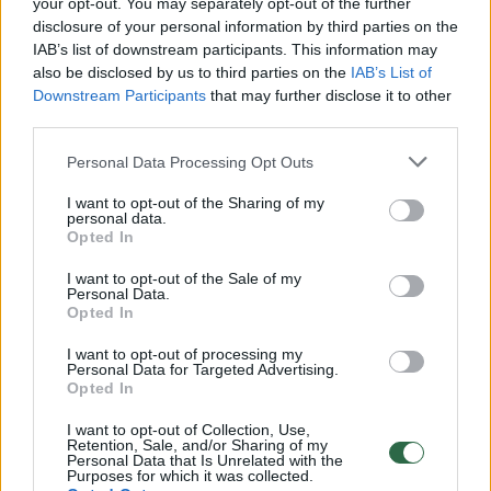
Žiūrimiausi įrašai
your opt-out. You may separately opt-out of the further
disclosure of your personal information by third parties on the
IAB’s list of downstream participants. This information may
also be disclosed by us to third parties on the
IAB’s List of
00:00:49
Pateikė daugiau detalių apie iš tėvų paimtus šešis
Downstream Participants
that may further disclose it to other
vaikus: jiems kilusi grėsmė
third parties.
Žinios
|
Lietuvos diena
Personal Data Processing Opt Outs
I want to opt-out of the Sharing of my
00:00:30
personal data.
Vaizdai iš tragiškos avarijos Vilniaus r.: dviejų moterų ir
Opted In
vaiko gyvybių išgelbėti nepavyko
I want to opt-out of the Sale of my
Žinios
|
Lietuvos diena
Personal Data.
Opted In
00:00:59
I want to opt-out of processing my
Nufilmavo, kaip patvino Vilniaus Vakarinis aplinkkelis:
Personal Data for Targeted Advertising.
vaizdas pribloškia
Opted In
Žinios
|
Lietuvos diena
I want to opt-out of Collection, Use,
Retention, Sale, and/or Sharing of my
Personal Data that Is Unrelated with the
Purposes for which it was collected.
00:02:01