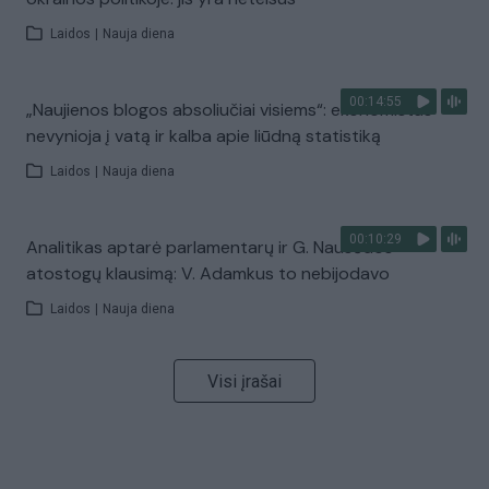
Laidos
|
Nauja diena
00:14:55
„Naujienos blogos absoliučiai visiems“: ekonomistas
nevynioja į vatą ir kalba apie liūdną statistiką
Laidos
|
Nauja diena
00:10:29
Analitikas aptarė parlamentarų ir G. Nausėdos
atostogų klausimą: V. Adamkus to nebijodavo
Laidos
|
Nauja diena
Visi įrašai