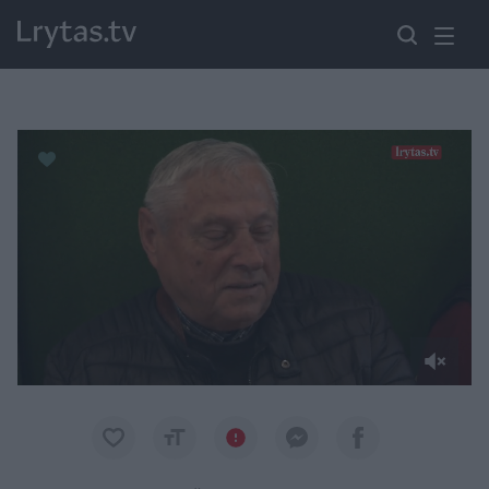
Paremkite Ukrainą