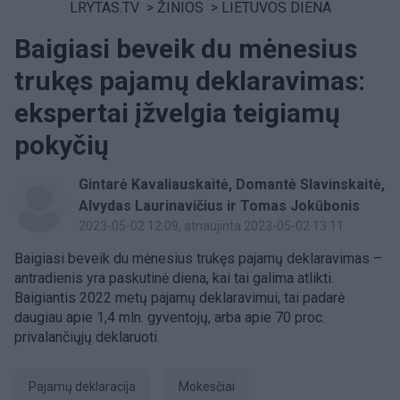
LRYTAS.TV
>
ŽINIOS
>
LIETUVOS DIENA
Baigiasi beveik du mėnesius
trukęs pajamų deklaravimas:
ekspertai įžvelgia teigiamų
pokyčių
Gintarė Kavaliauskaitė, Domantė Slavinskaitė,
Alvydas Laurinavičius ir Tomas Jokūbonis
2023-05-02 12:09
, atnaujinta 2023-05-02 13:11
Baigiasi beveik du mėnesius trukęs pajamų deklaravimas –
antradienis yra paskutinė diena, kai tai galima atlikti.
Baigiantis 2022 metų pajamų deklaravimui, tai padarė
daugiau apie 1,4 mln. gyventojų, arba apie 70 proc.
privalančiųjų deklaruoti
pajamų deklaracija
Mokesčiai