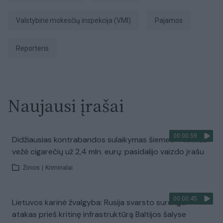
Valstybinė mokesčių inspekcija (VMI)
Pajamos
Reporteris
Naujausi įrašai
00:00:59
Didžiausias kontrabandos sulaikymas šiemet – vilkikas
vežė cigarečių už 2,4 mln. eurų: pasidalijo vaizdo įrašu
Žinios
|
Kriminalai
00:00:45
Lietuvos karinė žvalgyba: Rusija svarsto surengti
atakas prieš kritinę infrastruktūrą Baltijos šalyse