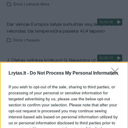
Žinios
|
Lietuvos diena
00:00:45
Dar vienoje Europos šalyje sumuštas visų laikų karščio
rekordas: čia temperatūra pasiekė 41,4 laipsnio
Žinios
|
Pasaulis
00:00:37
J. Olekas nelinkęs kritikuoti G. Nausėdos už neatvykimą
atsisveikinti su K. Prunskiene: „Gyvenime pasitaiko
Lrytas.lt -
Do Not Process My Personal Information
visokių situacijų“
Žinios
|
Lietuvos diena
If you wish to opt-out of the sale, sharing to third parties, or
processing of your personal or sensitive information for
targeted advertising by us, please use the below opt-out
Visi įrašai
section to confirm your selection. Please note that after your
opt-out request is processed you may continue seeing
interest-based ads based on personal information utilized by
us or personal information disclosed to third parties prior to