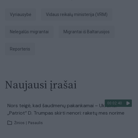
Vyriausybė
Vidaus reikalų ministerija (VRM)
nelegalūs migrantai
Migrantai iš Baltarusijos
Reporteris
Naujausi įrašai
00:02:40
Nors teigė, kad šaudmenų pakankamai – Ukrainai
„Patriot“ D. Trumpas skirti nenori: raketų mes norime
Žinios
|
Pasaulis