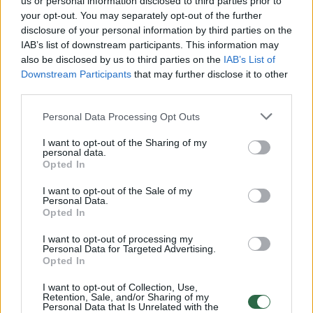
us or personal information disclosed to third parties prior to
your opt-out. You may separately opt-out of the further
Žiūrimiausi įrašai
disclosure of your personal information by third parties on the
IAB’s list of downstream participants. This information may
also be disclosed by us to third parties on the
IAB’s List of
Downstream Participants
that may further disclose it to other
00:00:30
Vaizdai iš tragiškos avarijos Vilniaus r.: dviejų moterų ir
third parties.
vaiko gyvybių išgelbėti nepavyko
Personal Data Processing Opt Outs
Žinios
|
Lietuvos diena
I want to opt-out of the Sharing of my
personal data.
00:00:57
Opted In
Savaitės vidurys nusimato karštas: temperatūra kils iki
32 laipsnių šilumos
I want to opt-out of the Sale of my
Personal Data.
Žinios
|
Orai
Opted In
I want to opt-out of processing my
Personal Data for Targeted Advertising.
00:00:59
Nufilmavo, kaip patvino Vilniaus Vakarinis aplinkkelis:
Opted In
vaizdas pribloškia
I want to opt-out of Collection, Use,
Žinios
|
Lietuvos diena
Retention, Sale, and/or Sharing of my
Personal Data that Is Unrelated with the