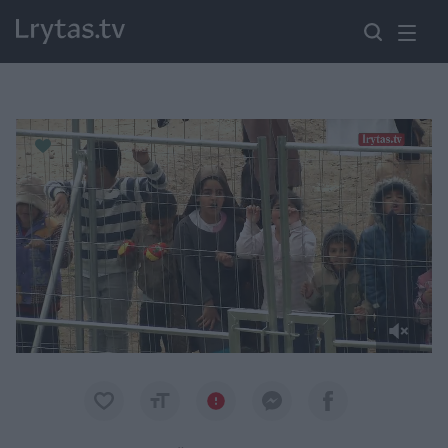
Paremkite Ukrainą