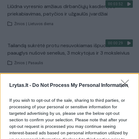
00:03:52
Liūdna vyresnio amžiaus dirbančiųjų kasdienybė –
priekabiavimas, patyčios ir užgaulūs įvardžiai
Žinios
|
Lietuvos diena
00:00:29
Tailandą sukrėtė protu nesuvokiamas išpuolis:
paauglys nušovė senelius, 3 mokytojus ir 3 moksleivius
Žinios
|
Pasaulis
00:02:08
Aukštaitijos pučiamųjų orkestras Nyderlanduose
Lrytas.lt -
Do Not Process My Personal Information
apgynė čempionų vardą
If you wish to opt-out of the sale, sharing to third parties, or
Žinios
|
Lietuvos diena
processing of your personal or sensitive information for
targeted advertising by us, please use the below opt-out
section to confirm your selection. Please note that after your
Visi įrašai
opt-out request is processed you may continue seeing
interest-based ads based on personal information utilized by