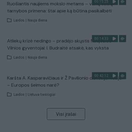
00:15:25
Ruošiantis naujiems mokslo metams – vaikų teisių
tarnybos primena: štai apie ką būtina pasikalbėti
Laidos
|
Nauja diena
00:14:33
Atliekų krizė nedingo – pradėjo skųstis Naujosios
Vilnios gyventojai: I. Budraitė atsakė, kas vyksta
Laidos
|
Nauja diena
00:42:12
Karšta A. Kasparavičiaus ir Ž Pavilionio diskusija: Rusija
– Europos šeimos narė?
Laidos
|
Lietuva tiesiogiai
Visi įrašai