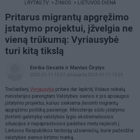
LRYTAS.TV
>
ŽINIOS
>
LIETUVOS DIENA
Pritarus migrantų apgręžimo
įstatymo projektui, įžvelgia ne
vieną trūkumą: Vyriausybė
turi kitą tikslą
Enrika Gecaitė ir Mantas Čirplys
2023-01-11 13:57
, atnaujinta 2023-01-11 13:59
Trečiadienį
Vyriausybė
pritarė dar lapkritį Vidaus reikalų
ministerijos parengtam Valstybės sienos ir jos apsaugos
įstatymo projektui, kuriuo siekiama įteisinti migrantų
apgręžimo politiką pasienyje. Ministerija siūlo įstatymu
įtvirtinti galimybę valstybės lygio ekstremaliosios
situacijos ir nepaprastosios padėties metu neįleisti į
Lietuvos Respublikos teritoriją užsieniečių, kurie pažeidžia
valstybės sienos kirtimo tvarką.