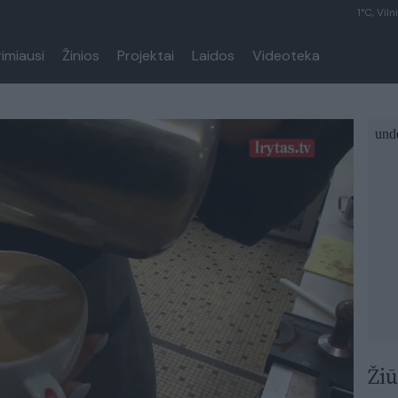
1°C, Viln
rimiausi
Žinios
Projektai
Laidos
Videoteka
Žiū