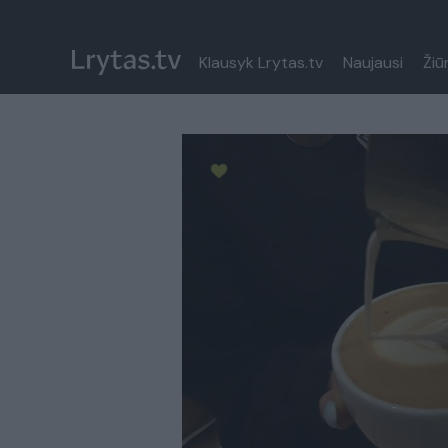
Klausyk Lrytas.tv
Naujausi
Žiū
Paremkite Ukrainą