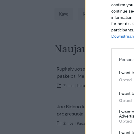
confirm you
continue se
Kava
kyla kainos
kavinės
information 
further disc
participants
Downstream 
Naujausi įrašai
Persona
00:0
Rupkalviuose su dalgiais stojo į kov
I want t
paskelbti Metų šienpjoviai
Opted 
Žinios
|
Lietuvos diena
I want t
Opted 
00:0
Joe Bideno kova su vėžiu tęsiasi: lig
I want 
progresuoja
Advertis
Opted 
Žinios
|
Pasaulis
I want t