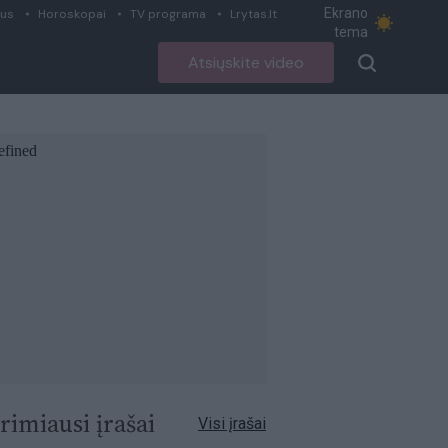
Ekrano
ius
Horoskopai
TV programa
Lrytas.lt
tema
Atsiųskite video
rimiausi įrašai
Visi įrašai