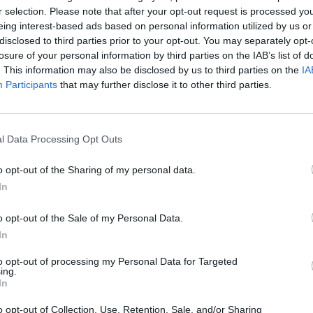
Sin
r selection. Please note that after your opt-out request is processed y
eing interest-based ads based on personal information utilized by us or
užb
Reporteris
disclosed to third parties prior to your opt-out. You may separately opt-
ats
losure of your personal information by third parties on the IAB’s list of
. This information may also be disclosed by us to third parties on the
IA
Participants
that may further disclose it to other third parties.
Visi įrašai
l Data Processing Opt Outs
1:44
00:02:40
ą:
Danija stiprina gynybą: kariams teks
o opt-out of the Sharing of my personal data.
tarnauti ilgiau
In
Žinios
|
Pasaulis
o opt-out of the Sale of my Personal Data.
In
2:20
00:02:08
a
A. Tapinas žmoną pakvietė į sceną: pora
to opt-out of processing my Personal Data for Targeted
leidosi į romantišką šokį
ing.
In
Žinios
|
Pramogos
o opt-out of Collection, Use, Retention, Sale, and/or Sharing