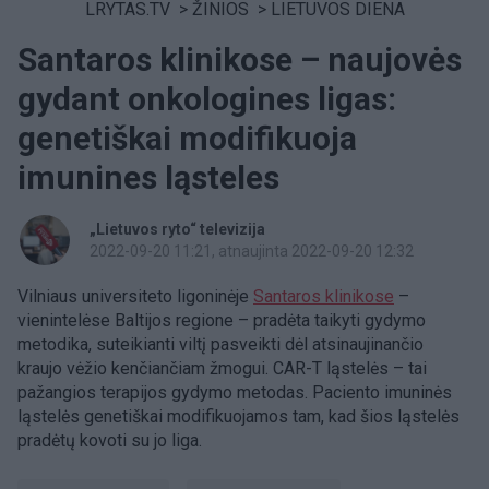
LRYTAS.TV
>
ŽINIOS
>
LIETUVOS DIENA
Santaros klinikose – naujovės
gydant onkologines ligas:
genetiškai modifikuoja
imunines ląsteles
„Lietuvos ryto“ televizija
2022-09-20 11:21
, atnaujinta 2022-09-20 12:32
Vilniaus universiteto ligoninėje
Santaros klinikose
–
vienintelėse Baltijos regione – pradėta taikyti gydymo
metodika, suteikianti viltį pasveikti dėl atsinaujinančio
kraujo vėžio kenčiančiam žmogui. CAR-T ląstelės – tai
pažangios terapijos gydymo metodas. Paciento imuninės
ląstelės genetiškai modifikuojamos tam, kad šios ląstelės
pradėtų kovoti su jo liga.