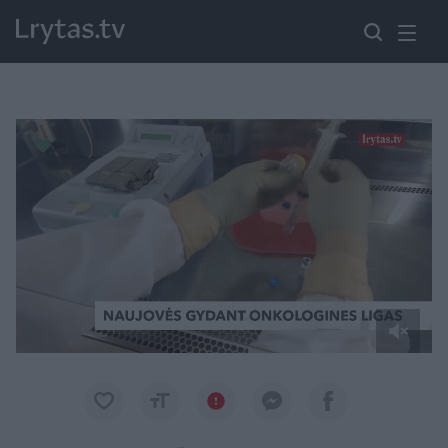
Paremkite Ukrainą