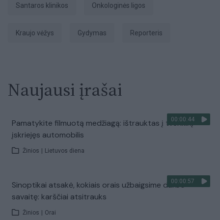
Santaros klinikos
onkologinės ligos
kraujo vėžys
gydymas
Reporteris
Naujausi įrašai
00:00:44
Pamatykite filmuotą medžiagą: ištrauktas į tvenkinį
įskriejęs automobilis
Žinios
|
Lietuvos diena
00:00:57
Sinoptikai atsakė, kokiais orais užbaigsime darbo
savaitę: karščiai atsitrauks
Žinios
|
Orai