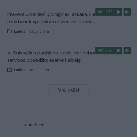
00:12:58
Pravėrė ukrainiečių pinigines: atsakė, kiek vidutiniškai
uždirba ir kaip išsilaiko šalies ekonomika
Laidos
|
Nauja diena
00:16:37
V. Sinkevičius paaiškino, kodėl dar nebuvo Koalicinės
tarybos posėdžio: esame kalbėję
Laidos
|
Nauja diena
Visi įrašai