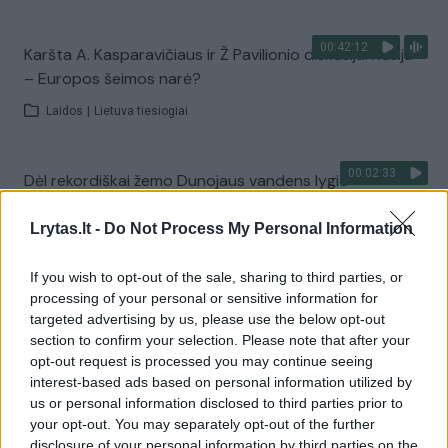
00:42:12
Karšta A. Kasparavičiaus ir Ž Pavilionio diskusija: Rusija
– Europos šeimos narė?
Laidos
|
Lietuva tiesiogiai
00:02:33
Dėl rekordiškai žemo Dunojaus vandens lygio –
griežtos priemonės Vengrijoje: turistai įtūžę
Lrytas.lt -
Do Not Process My Personal Information
Žinios
|
Pasaulis
If you wish to opt-out of the sale, sharing to third parties, or
processing of your personal or sensitive information for
Visi įrašai
targeted advertising by us, please use the below opt-out
section to confirm your selection. Please note that after your
opt-out request is processed you may continue seeing
interest-based ads based on personal information utilized by
Žiūrimiausi įrašai
us or personal information disclosed to third parties prior to
your opt-out. You may separately opt-out of the further
disclosure of your personal information by third parties on the