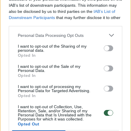
00:00:30
IAB’s list of downstream participants. This information may
Vaizdai iš tragiškos avarijos Vilniaus r.: dviejų moterų ir
also be disclosed by us to third parties on the
IAB’s List of
vaiko gyvybių išgelbėti nepavyko
Downstream Participants
that may further disclose it to other
Žinios
|
Lietuvos diena
third parties.
Personal Data Processing Opt Outs
00:00:57
Savaitės vidurys nusimato karštas: temperatūra kils iki
I want to opt-out of the Sharing of my
32 laipsnių šilumos
personal data.
Opted In
Žinios
|
Orai
I want to opt-out of the Sale of my
Personal Data.
Opted In
00:00:59
Nufilmavo, kaip patvino Vilniaus Vakarinis aplinkkelis:
vaizdas pribloškia
I want to opt-out of processing my
Personal Data for Targeted Advertising.
Opted In
Žinios
|
Lietuvos diena
I want to opt-out of Collection, Use,
Retention, Sale, and/or Sharing of my
Personal Data that Is Unrelated with the
00:00:55
Avarija Vilniuje: į stotelę įsirėžęs automobilis sužalojo
Purposes for which it was collected.
dvi moteris
Opted Out