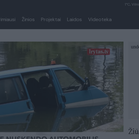
1°C, Viln
rimiausi
Žinios
Projektai
Laidos
Videoteka
Žiū