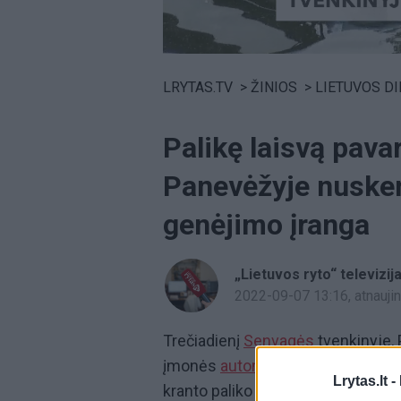
Volume
0%
LRYTAS.TV
>
ŽINIOS
>
LIETUVOS D
Palikę laisvą pav
Panevėžyje nuske
genėjimo įranga
„Lietuvos ryto“ televizij
2022-09-07 13:16
, atnauj
Trečiadienį
Senvagės
tvenkinyje,
įmonės
automobilis.
Darbininkai a
Lrytas.lt -
kranto paliko automobilį laisva pav