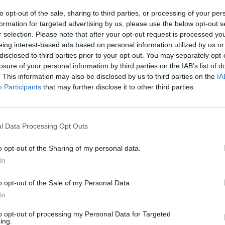
 įranga. Praėjus beveik dviem valandoms, krano
įsit
to opt-out of the sale, sharing to third parties, or processing of your per
net
s. Policijos pareigūnai aiškinasi įvykio priežastis.
formation for targeted advertising by us, please use the below opt-out s
r selection. Please note that after your opt-out request is processed y
eing interest-based ads based on personal information utilized by us or
omobilis
nuskendo
Reporteris
disclosed to third parties prior to your opt-out. You may separately opt-
losure of your personal information by third parties on the IAB’s list of
. This information may also be disclosed by us to third parties on the
IA
Participants
that may further disclose it to other third parties.
Visi įrašai
l Data Processing Opt Outs
2:40
00:03:52
mai –
Liūdna vyresnio amžiaus dirbančiųjų
o opt-out of the Sharing of my personal data.
nenori:
kasdienybė – priekabiavimas, patyčios ir
In
užgaulūs įvardžiai
o opt-out of the Sale of my Personal Data.
Žinios
|
Lietuvos diena
In
to opt-out of processing my Personal Data for Targeted
0:29
00:02:08
mas
Aukštaitijos pučiamųjų orkestras
ing.