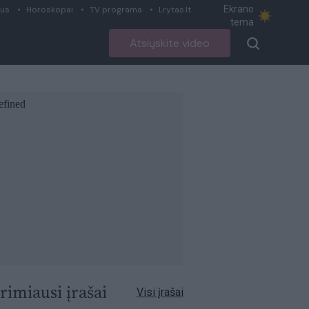
Ekrano
ius
Horoskopai
TV programa
Lrytas.lt
tema
Atsiųskite video
rimiausi įrašai
Visi įrašai