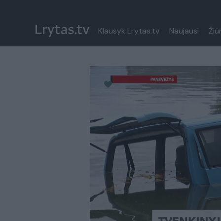
Klausyk Lrytas.tv
Naujausi
Žiū
Paremkite Ukrainą