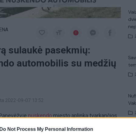
Vaiz
dvi
ne
IENA
arą sulaukė pasekmių:
Sav
ndo automobilis su medžių
tem
a
Nuf
inta 2022-09-07 13:52
Vak
 Panevėžyje
nuskendo
miesto aplinką tvarkančios
tvažiavo į Senvagę genėti medžių šakų, tačiau ant
Do Not Process My Personal Information
ara. Jis nuvažiavo nuo kranto ir pliumptelėjo į
V. 